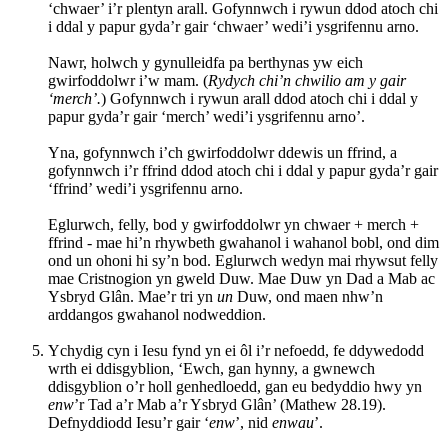
‘chwaer’ i’r plentyn arall. Gofynnwch i rywun ddod atoch chi
i ddal y papur gyda’r gair ‘chwaer’ wedi’i ysgrifennu arno.
Nawr, holwch y gynulleidfa pa berthynas yw eich
gwirfoddolwr i’w mam. (
Rydych chi’n chwilio am y gair
‘merch’.
) Gofynnwch i rywun arall ddod atoch chi i ddal y
papur gyda’r gair ‘merch’ wedi’i ysgrifennu arno’.
Yna, gofynnwch i’ch gwirfoddolwr ddewis un ffrind, a
gofynnwch i’r ffrind ddod atoch chi i ddal y papur gyda’r gair
‘ffrind’ wedi’i ysgrifennu arno.
Eglurwch, felly, bod y gwirfoddolwr yn chwaer + merch +
ffrind - mae hi’n rhywbeth gwahanol i wahanol bobl, ond dim
ond un ohoni hi sy’n bod. Eglurwch wedyn mai rhywsut felly
mae Cristnogion yn gweld Duw. Mae Duw yn Dad a Mab ac
Ysbryd Glân. Mae’r tri yn
un
Duw, ond maen nhw’n
arddangos gwahanol nodweddion.
Ychydig cyn i Iesu fynd yn ei ôl i’r nefoedd, fe ddywedodd
wrth ei ddisgyblion, ‘Ewch, gan hynny, a gwnewch
ddisgyblion o’r holl genhedloedd, gan eu bedyddio hwy yn
enw
’r Tad a’r Mab a’r Ysbryd Glân’ (Mathew 28.19).
Defnyddiodd Iesu’r gair ‘
enw
’, nid
enwau
’.