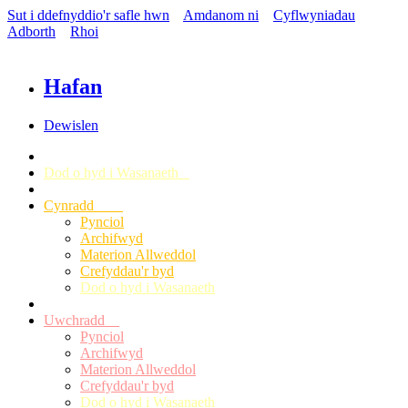
Sut i ddefnyddio'r safle hwn
Amdanom ni
Cyflwyniadau
Adborth
Rhoi
Hafan
Dewislen
Dod o hyd i Wasanaeth
Cynradd
Pynciol
Archifwyd
Materion Allweddol
Crefyddau'r byd
Dod o hyd i Wasanaeth
Uwchradd
Pynciol
Archifwyd
Materion Allweddol
Crefyddau'r byd
Dod o hyd i Wasanaeth