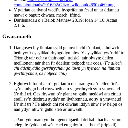
content/uploads/2016/02/Gitzo_wikiconic-690x460.png
Y geiriau canlynol wedi’u hysgrifennu fesul un ar ddarnau
mawr o bapur: chwaer, merch, ffrind.
Darlleniadau o’r Beibl: Mathew 28.19; Ioan 14.16; Actau
2.1–6.
Gwasanaeth
Dangoswch y lluniau sydd gennych chi i’r plant, a holwch
beth yw’r cysylltiad rhyngddyn nhw. Y cysylltiad yw’r rhif tri.
Triongl: tair ochr a thair ongl; treisicl: tair olwyn; deilen
meillionen: tair rhan i’r ddeilen; treipod: tair coes. (
Fe allech
chi ddefnyddio gwrthrychau go iawn yn hytrach na lluniau
gwrthrychau, os hoffech chi.
)
Eglurwch fod rhai o’r geiriau’n dechrau gyda’r elfen ‘tri’-
sy’n amlygu bod rhywbeth am y gwrthrych sy’n ymwneud
â’r rhif tri. Oes rhywun o’r plant yn gallu meddwl am eiriau
eraill sy’n dechrau gyda’r un llythrennau, ac sy’n ymwneud
â’r rhif tri ? Fe allech chi roi cliwiau iddyn nhw i’w helpu os
nad ydyn nhw’n gallu ateb ar unwaith:
- Pan fydd mam yn rhoi genedigaeth i dri babi bach ar yr un
adeg, fe fyddan nhw’n cael eu galw’n . . . beth? (tripledi)