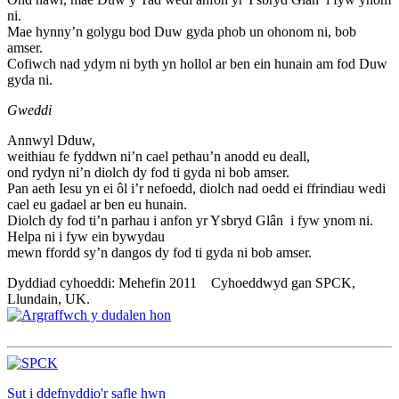
ni.
Mae hynny’n golygu bod Duw gyda phob un ohonom ni, bob
amser.
Cofiwch nad ydym ni byth yn hollol ar ben ein hunain am fod Duw
gyda ni.
Gweddi
Annwyl Dduw,
weithiau fe fyddwn ni’n cael pethau’n anodd eu deall,
ond rydyn ni’n diolch dy fod ti gyda ni bob amser.
Pan aeth Iesu yn ei ôl i’r nefoedd, diolch nad oedd ei ffrindiau wedi
cael eu gadael ar ben eu hunain.
Diolch dy fod ti’n parhau i anfon yr Ysbryd Glân i fyw ynom ni.
Helpa ni i fyw ein bywydau
mewn ffordd sy’n dangos dy fod ti gyda ni bob amser.
Dyddiad cyhoeddi: Mehefin 2011 Cyhoeddwyd gan SPCK,
Llundain, UK.
Sut i ddefnyddio'r safle hwn