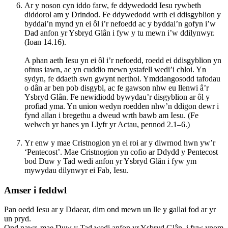
Ar y noson cyn iddo farw, fe ddywedodd Iesu rywbeth
diddorol am y Drindod. Fe ddywedodd wrth ei ddisgyblion y
byddai’n mynd yn ei ôl i’r nefoedd ac y byddai’n gofyn i’w
Dad anfon yr Ysbryd Glân i fyw y tu mewn i’w ddilynwyr.
(Ioan 14.16).
A phan aeth Iesu yn ei ôl i’r nefoedd, roedd ei ddisgyblion yn
ofnus iawn, ac yn cuddio mewn ystafell wedi’i chloi. Yn
sydyn, fe ddaeth swn gwynt nerthol. Ymddangosodd tafodau
o dân ar ben pob disgybl, ac fe gawson nhw eu llenwi â’r
Ysbryd Glân. Fe newidiodd bywydau’r disgyblion ar ôl y
profiad yma. Yn union wedyn roedden nhw’n ddigon dewr i
fynd allan i bregethu a dweud wrth bawb am Iesu. (Fe
welwch yr hanes yn Llyfr yr Actau, pennod 2.1–6.)
Yr enw y mae Cristnogion yn ei roi ar y diwrnod hwn yw’r
‘Pentecost’. Mae Cristnogion yn cofio ar Ddydd y Pentecost
bod Duw y Tad wedi anfon yr Ysbryd Glân i fyw ym
mywydau dilynwyr ei Fab, Iesu.
Amser i feddwl
Pan oedd Iesu ar y Ddaear, dim ond mewn un lle y gallai fod ar yr
un pryd.
Ond nawr, mae Duw y Tad wedi anfon yr Ysbryd Glân i fyw ynom