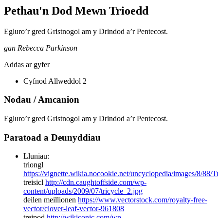
Pethau'n Dod Mewn Trioedd
Egluro’r gred Gristnogol am y Drindod a’r Pentecost.
gan Rebecca Parkinson
Addas ar gyfer
Cyfnod Allweddol 2
Nodau / Amcanion
Egluro’r gred Gristnogol am y Drindod a’r Pentecost.
Paratoad a Deunyddiau
Lluniau:
triongl
https://vignette.wikia.nocookie.net/uncyclopedia/images/8/88/
treisicl
http://cdn.caughtoffside.com/wp-
content/uploads/2009/07/tricycle_2.jpg
deilen meillionen
https://www.vectorstock.com/royalty-free-
vector/clover-leaf-vector-961808
treipod
http://wikiconic.com/wp-