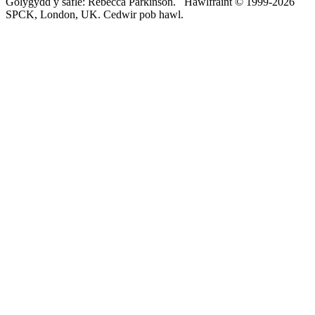
Golygydd y safle: Rebecca Parkinson. Hawlfraint © 1999-2026
SPCK, London, UK. Cedwir pob hawl.