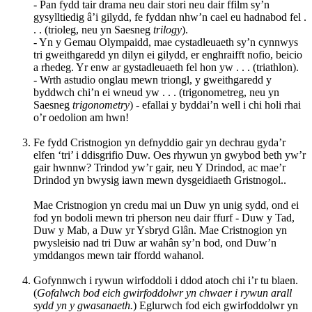
- Pan fydd tair drama neu dair stori neu dair ffilm sy’n
gysylltiedig â’i gilydd, fe fyddan nhw’n cael eu hadnabod fel .
. . (trioleg, neu yn Saesneg
trilogy
).
- Yn y Gemau Olympaidd, mae cystadleuaeth sy’n cynnwys
tri gweithgaredd yn dilyn ei gilydd, er enghraifft nofio, beicio
a rhedeg. Yr enw ar gystadleuaeth fel hon yw . . . (triathlon).
- Wrth astudio onglau mewn triongl, y gweithgaredd y
byddwch chi’n ei wneud yw . . . (trigonometreg, neu yn
Saesneg
trigonometry
) - efallai y byddai’n well i chi holi rhai
o’r oedolion am hwn!
Fe fydd Cristnogion yn defnyddio gair yn dechrau gyda’r
elfen ‘tri’ i ddisgrifio Duw. Oes rhywun yn gwybod beth yw’r
gair hwnnw? Trindod yw’r gair, neu Y Drindod, ac mae’r
Drindod yn bwysig iawn mewn dysgeidiaeth Gristnogol..
Mae Cristnogion yn credu mai un Duw yn unig sydd, ond ei
fod yn bodoli mewn tri pherson neu dair ffurf - Duw y Tad,
Duw y Mab, a Duw yr Ysbryd Glân. Mae Cristnogion yn
pwysleisio nad tri Duw ar wahân sy’n bod, ond Duw’n
ymddangos mewn tair ffordd wahanol.
Gofynnwch i rywun wirfoddoli i ddod atoch chi i’r tu blaen.
(
Gofalwch bod eich gwirfoddolwr yn chwaer i rywun arall
sydd yn y gwasanaeth.
) Eglurwch fod eich gwirfoddolwr yn