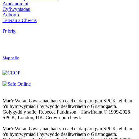
Amdanom ni
Cyflwyniadau
Adborth
Telerau a Chwcis
I'r brig
Map safle
Mae'r Wefan Gwasanaethau yn cael ei darparu gan SPCK fel rhan
o'u hymrwymiad i hyrwyddo dealltwriaeth o Gristnogaeth.
Golygydd y safle: Rebecca Parkinson. Hawlfraint © 1999-2026
SPCK, London, UK. Cedwir pob hawl.
Mae'r Wefan Gwasanaethau yn cael ei darparu gan SPCK fel rhan
o'u hymrwymiad i hyrwyddo dealltwriaeth o Gristnogaeth.