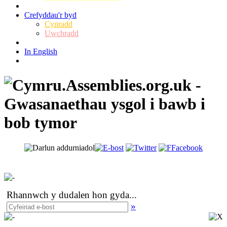
Crefyddau'r byd
Cynradd
Uwchradd
In English
Rhannwch y dudalen hon gyda
...
»