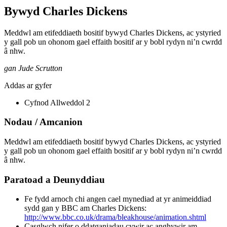
Bywyd Charles Dickens
Meddwl am etifeddiaeth bositif bywyd Charles Dickens, ac ystyried
y gall pob un ohonom gael effaith bositif ar y bobl rydyn ni’n cwrdd
â nhw.
gan Jude Scrutton
Addas ar gyfer
Cyfnod Allweddol 2
Nodau / Amcanion
Meddwl am etifeddiaeth bositif bywyd Charles Dickens, ac ystyried
y gall pob un ohonom gael effaith bositif ar y bobl rydyn ni’n cwrdd
â nhw.
Paratoad a Deunyddiau
Fe fydd arnoch chi angen cael mynediad at yr animeiddiad
sydd gan y BBC am Charles Dickens:
http://www.bbc.co.uk/drama/bleakhouse/animation.shtml
Casglwch nifer o ddatganiadau cywir ac anghywir am