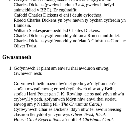
Charles Dickens (gwelwch adran 3 a 4, gwelwch hefyd
animeiddiad y BBC). Er enghraifft:
Cafodd Charles Dickens ei eni i deulu cyfoethog.
Roedd Charles Dickens yn byw mewn ty bychan cyffredin yn
Llundain.
William Shakespeare oedd tad Charles Dickens.
Charles Dickens ysgrifennodd y ddrama Romeo and Juliet.
Charles Dickens ysgrifennodd y nofelau A Christmas Carol ac
Oliver Twist.
Gwasanaeth
Gofynnwch i'r plant am enwau rhai awduron enwog.
Gwnewch restr.
Gofynnwch beth maen nhw'n ei gredu yw'r llyfrau neu’r
storïau mwyaf enwog erioed (cyfeiriwch nhw at y Beibl,
storïau Harri Potter gan J. K. Rowling, ac os nad ydyn nhw'n
crybwyll y peth, gofynnwch iddyn nhw enwi rhai storïau
enwog am y Nadolig fel -
The Christmas Carol
.)
Cyflwynwch Charles Dickens iddyn nhw fel awdur Seisnig
clasuron llenyddol yn cynnwys
Oliver Twist
,
Bleak
House,Great Expectations
a’r nofel
A Christmas Carol
.