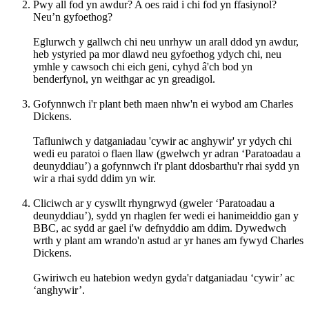
Pwy all fod yn awdur? A oes raid i chi fod yn ffasiynol?
Neu’n gyfoethog?
Eglurwch y gallwch chi neu unrhyw un arall ddod yn awdur,
heb ystyried pa mor dlawd neu gyfoethog ydych chi, neu
ymhle y cawsoch chi eich geni, cyhyd â'ch bod yn
benderfynol, yn weithgar ac yn greadigol.
Gofynnwch i'r plant beth maen nhw'n ei wybod am Charles
Dickens.
Tafluniwch y datganiadau 'cywir ac anghywir' yr ydych chi
wedi eu paratoi o flaen llaw (gwelwch yr adran ‘Paratoadau a
deunyddiau’) a gofynnwch i'r plant ddosbarthu'r rhai sydd yn
wir a rhai sydd ddim yn wir.
Cliciwch ar y cyswllt rhyngrwyd (gweler ‘Paratoadau a
deunyddiau’), sydd yn rhaglen fer wedi ei hanimeiddio gan y
BBC, ac sydd ar gael i'w defnyddio am ddim. Dywedwch
wrth y plant am wrando'n astud ar yr hanes am fywyd Charles
Dickens.
Gwiriwch eu hatebion wedyn gyda'r datganiadau ‘cywir’ ac
‘anghywir’.