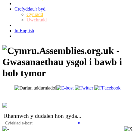
Crefyddau'r byd
Cynradd
Uwchradd
In English
Rhannwch y dudalen hon gyda
...
»