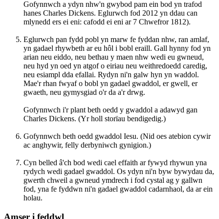
Gofynnwch a ydyn nhw'n gwybod pam ein bod yn trafod
hanes Charles Dickens. Eglurwch fod 2012 yn ddau can
mlynedd ers ei eni: cafodd ei eni ar 7 Chwefror 1812).
Eglurwch pan fydd pobl yn marw fe fyddan nhw, ran amlaf,
yn gadael rhywbeth ar eu hôl i bobl eraill. Gall hynny fod yn
arian neu eiddo, neu bethau y maen nhw wedi eu gwneud,
neu hyd yn oed yn atgof o eiriau neu weithredoedd caredig,
neu esiampl dda efallai. Rydyn ni'n galw hyn yn waddol.
Mae'r rhan fwyaf o bobl yn gadael gwaddol, er gwell, er
gwaeth, neu gymysgiad o'r da a'r drwg.
Gofynnwch i'r plant beth oedd y gwaddol a adawyd gan
Charles Dickens. (Yr holl storïau bendigedig.)
Gofynnwch beth oedd gwaddol Iesu. (Nid oes atebion cywir
ac anghywir, felly derbyniwch gynigion.)
Cyn belled â'ch bod wedi cael effaith ar fywyd rhywun yna
rydych wedi gadael gwaddol. Os ydyn ni'n byw bywydau da,
gwerth chweil a gwneud ymdrech i fod cystal ag y gallwn
fod, yna fe fyddwn ni'n gadael gwaddol cadarnhaol, da ar ein
holau.
Amser i feddwl