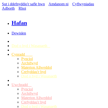
Sut i ddefnyddio'r safle hwn
Amdanom ni
Cyflwyniadau
Adborth
Rhoi
Hafan
Dewislen
Dod o hyd i Wasanaeth
Cynradd
Pynciol
Archifwyd
Materion Allweddol
Crefyddau'r byd
Dod o hyd i Wasanaeth
Uwchradd
Pynciol
Archifwyd
Materion Allweddol
Crefyddau'r byd
Dod o hyd i Wasanaeth