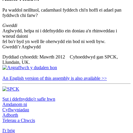
Pa waddol neilltuol, cadarnhaol fyddech chi'n hoffi ei adael pan
fyddwch chi farw?
Gweddi
Arglwydd, helpa ni i ddefnyddio ein doniau a'n rhinweddau i
wneud daioni
fel bo'r byd yn well lle oherwydd ein bod ni wedi byw.
Gweddi’r Arglwydd
Dyddiad cyhoeddi: Mawrth 2012 Cyhoeddwyd gan SPCK,
Llundain, UK.
An English version of this assembly is also available >>
Sut i ddefnyddio'r safle hwn
Amdanom ni
Cyflwyniadau
Adborth
Telerau a Chwcis
I'r brig