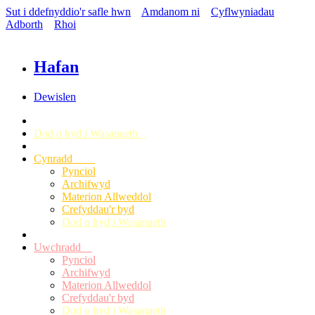
Sut i ddefnyddio'r safle hwn
Amdanom ni
Cyflwyniadau
Adborth
Rhoi
Hafan
Dewislen
Dod o hyd i Wasanaeth
Cynradd
Pynciol
Archifwyd
Materion Allweddol
Crefyddau'r byd
Dod o hyd i Wasanaeth
Uwchradd
Pynciol
Archifwyd
Materion Allweddol
Crefyddau'r byd
Dod o hyd i Wasanaeth