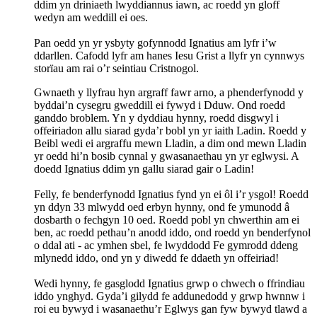
ddim yn driniaeth lwyddiannus iawn, ac roedd yn gloff
wedyn am weddill ei oes.
Pan oedd yn yr ysbyty gofynnodd Ignatius am lyfr i’w
ddarllen. Cafodd lyfr am hanes Iesu Grist a llyfr yn cynnwys
storïau am rai o’r seintiau Cristnogol.
Gwnaeth y llyfrau hyn argraff fawr arno, a phenderfynodd y
byddai’n cysegru gweddill ei fywyd i Dduw. Ond roedd
ganddo broblem. Yn y dyddiau hynny, roedd disgwyl i
offeiriadon allu siarad gyda’r bobl yn yr iaith Ladin. Roedd y
Beibl wedi ei argraffu mewn Lladin, a dim ond mewn Lladin
yr oedd hi’n bosib cynnal y gwasanaethau yn yr eglwysi. A
doedd Ignatius ddim yn gallu siarad gair o Ladin!
Felly, fe benderfynodd Ignatius fynd yn ei ôl i’r ysgol! Roedd
yn ddyn 33 mlwydd oed erbyn hynny, ond fe ymunodd â
dosbarth o fechgyn 10 oed. Roedd pobl yn chwerthin am ei
ben, ac roedd pethau’n anodd iddo, ond roedd yn benderfynol
o ddal ati - ac ymhen sbel, fe lwyddodd Fe gymrodd ddeng
mlynedd iddo, ond yn y diwedd fe ddaeth yn offeiriad!
Wedi hynny, fe gasglodd Ignatius grwp o chwech o ffrindiau
iddo ynghyd. Gyda’i gilydd fe addunedodd y grwp hwnnw i
roi eu bywyd i wasanaethu’r Eglwys gan fyw bywyd tlawd a