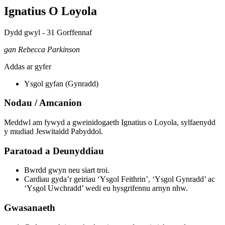
Ignatius O Loyola
Dydd gwyl - 31 Gorffennaf
gan Rebecca Parkinson
Addas ar gyfer
Ysgol gyfan (Gynradd)
Nodau / Amcanion
Meddwl am fywyd a gweinidogaeth Ignatius o Loyola, sylfaenydd
y mudiad Jeswitaidd Pabyddol.
Paratoad a Deunyddiau
Bwrdd gwyn neu siart troi.
Cardiau gyda’r geiriau ‘Ysgol Feithrin’, ‘Ysgol Gynradd’ ac
‘Ysgol Uwchradd’ wedi eu hysgrifennu arnyn nhw.
Gwasanaeth