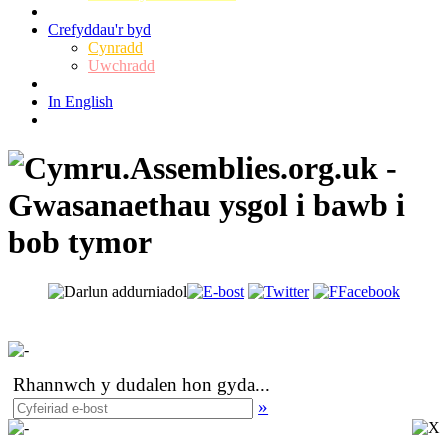
Crefyddau'r byd
Cynradd
Uwchradd
In English
Rhannwch y dudalen hon gyda
...
»