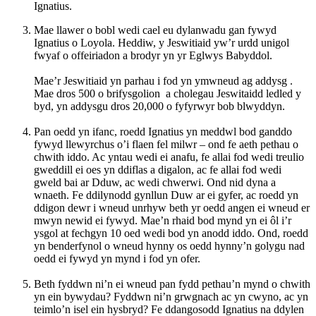
Ignatius.
Mae llawer o bobl wedi cael eu dylanwadu gan fywyd
Ignatius o Loyola. Heddiw, y Jeswitiaid yw’r urdd unigol
fwyaf o offeiriadon a brodyr yn yr Eglwys Babyddol.
Mae’r Jeswitiaid yn parhau i fod yn ymwneud ag addysg .
Mae dros 500 o brifysgolion a cholegau Jeswitaidd ledled y
byd, yn addysgu dros 20,000 o fyfyrwyr bob blwyddyn.
Pan oedd yn ifanc, roedd Ignatius yn meddwl bod ganddo
fywyd llewyrchus o’i flaen fel milwr – ond fe aeth pethau o
chwith iddo. Ac yntau wedi ei anafu, fe allai fod wedi treulio
gweddill ei oes yn ddiflas a digalon, ac fe allai fod wedi
gweld bai ar Dduw, ac wedi chwerwi. Ond nid dyna a
wnaeth. Fe ddilynodd gynllun Duw ar ei gyfer, ac roedd yn
ddigon dewr i wneud unrhyw beth yr oedd angen ei wneud er
mwyn newid ei fywyd. Mae’n rhaid bod mynd yn ei ôl i’r
ysgol at fechgyn 10 oed wedi bod yn anodd iddo. Ond, roedd
yn benderfynol o wneud hynny os oedd hynny’n golygu nad
oedd ei fywyd yn mynd i fod yn ofer.
Beth fyddwn ni’n ei wneud pan fydd pethau’n mynd o chwith
yn ein bywydau? Fyddwn ni’n grwgnach ac yn cwyno, ac yn
teimlo’n isel ein hysbryd? Fe ddangosodd Ignatius na ddylen