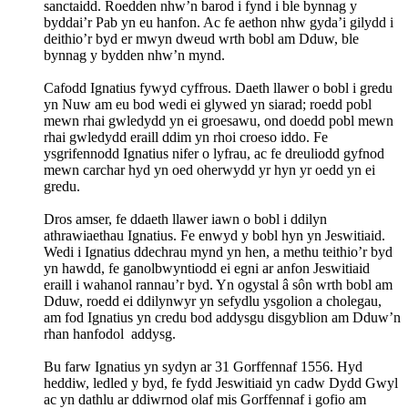
sanctaidd. Roedden nhw’n barod i fynd i ble bynnag y
byddai’r Pab yn eu hanfon. Ac fe aethon nhw gyda’i gilydd i
deithio’r byd er mwyn dweud wrth bobl am Dduw, ble
bynnag y bydden nhw’n mynd.
Cafodd Ignatius fywyd cyffrous. Daeth llawer o bobl i gredu
yn Nuw am eu bod wedi ei glywed yn siarad; roedd pobl
mewn rhai gwledydd yn ei groesawu, ond doedd pobl mewn
rhai gwledydd eraill ddim yn rhoi croeso iddo. Fe
ysgrifennodd Ignatius nifer o lyfrau, ac fe dreuliodd gyfnod
mewn carchar hyd yn oed oherwydd yr hyn yr oedd yn ei
gredu.
Dros amser, fe ddaeth llawer iawn o bobl i ddilyn
athrawiaethau Ignatius. Fe enwyd y bobl hyn yn Jeswitiaid.
Wedi i Ignatius ddechrau mynd yn hen, a methu teithio’r byd
yn hawdd, fe ganolbwyntiodd ei egni ar anfon Jeswitiaid
eraill i wahanol rannau’r byd. Yn ogystal â sôn wrth bobl am
Dduw, roedd ei ddilynwyr yn sefydlu ysgolion a cholegau,
am fod Ignatius yn credu bod addysgu disgyblion am Dduw’n
rhan hanfodol addysg.
Bu farw Ignatius yn sydyn ar 31 Gorffennaf 1556. Hyd
heddiw, ledled y byd, fe fydd Jeswitiaid yn cadw Dydd Gwyl
ac yn dathlu ar ddiwrnod olaf mis Gorffennaf i gofio am