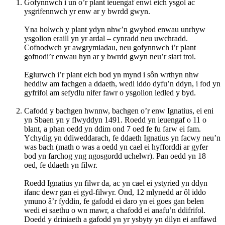
Gofynnwch i un o’r plant ieuengaf enwi eich ysgol ac
ysgrifennwch yr enw ar y bwrdd gwyn.
Yna holwch y plant ydyn nhw’n gwybod enwau unrhyw
ysgolion eraill yn yr ardal – cynradd neu uwchradd.
Cofnodwch yr awgrymiadau, neu gofynnwch i’r plant
gofnodi’r enwau hyn ar y bwrdd gwyn neu’r siart troi.
Eglurwch i’r plant eich bod yn mynd i sôn wrthyn nhw
heddiw am fachgen a ddaeth, wedi iddo dyfu’n ddyn, i fod yn
gyfrifol am sefydlu nifer fawr o ysgolion ledled y byd.
Cafodd y bachgen hwnnw, bachgen o’r enw Ignatius, ei eni
yn Sbaen yn y flwyddyn 1491. Roedd yn ieuengaf o 11 o
blant, a phan oedd yn ddim ond 7 oed fe fu farw ei fam.
Ychydig yn ddiweddarach, fe ddaeth Ignatius yn facwy neu’n
was bach (math o was a oedd yn cael ei hyfforddi ar gyfer
bod yn farchog yng ngosgordd uchelwr). Pan oedd yn 18
oed, fe ddaeth yn filwr.
Roedd Ignatius yn filwr da, ac yn cael ei ystyried yn ddyn
ifanc dewr gan ei gyd-filwyr. Ond, 12 mlynedd ar ôl iddo
ymuno â’r fyddin, fe gafodd ei daro yn ei goes gan belen
wedi ei saethu o wn mawr, a chafodd ei anafu’n ddifrifol.
Doedd y driniaeth a gafodd yn yr ysbyty yn dilyn ei anffawd