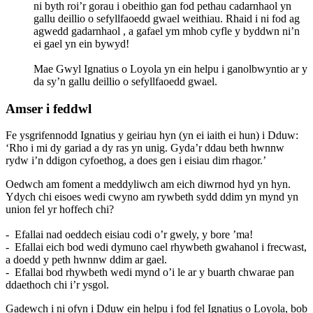
ni byth roi’r gorau i obeithio gan fod pethau cadarnhaol yn
gallu deillio o sefyllfaoedd gwael weithiau. Rhaid i ni fod ag
agwedd gadarnhaol , a gafael ym mhob cyfle y byddwn ni’n
ei gael yn ein bywyd!
Mae Gwyl Ignatius o Loyola yn ein helpu i ganolbwyntio ar y
da sy’n gallu deillio o sefyllfaoedd gwael.
Amser i feddwl
Fe ysgrifennodd Ignatius y geiriau hyn (yn ei iaith ei hun) i Dduw:
‘Rho i mi dy gariad a dy ras yn unig. Gyda’r ddau beth hwnnw
rydw i’n ddigon cyfoethog, a does gen i eisiau dim rhagor.’
Oedwch am foment a meddyliwch am eich diwrnod hyd yn hyn.
Ydych chi eisoes wedi cwyno am rywbeth sydd ddim yn mynd yn
union fel yr hoffech chi?
- Efallai nad oeddech eisiau codi o’r gwely, y bore ’ma!
- Efallai eich bod wedi dymuno cael rhywbeth gwahanol i frecwast,
a doedd y peth hwnnw ddim ar gael.
- Efallai bod rhywbeth wedi mynd o’i le ar y buarth chwarae pan
ddaethoch chi i’r ysgol.
Gadewch i ni ofyn i Dduw ein helpu i fod fel Ignatius o Loyola, bob