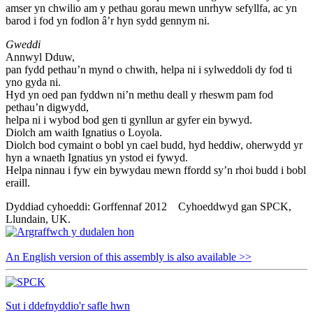
amser yn chwilio am y pethau gorau mewn unrhyw sefyllfa, ac yn
barod i fod yn fodlon â’r hyn sydd gennym ni.
Gweddi
Annwyl Dduw,
pan fydd pethau’n mynd o chwith, helpa ni i sylweddoli dy fod ti
yno gyda ni.
Hyd yn oed pan fyddwn ni’n methu deall y rheswm pam fod
pethau’n digwydd,
helpa ni i wybod bod gen ti gynllun ar gyfer ein bywyd.
Diolch am waith Ignatius o Loyola.
Diolch bod cymaint o bobl yn cael budd, hyd heddiw, oherwydd yr
hyn a wnaeth Ignatius yn ystod ei fywyd.
Helpa ninnau i fyw ein bywydau mewn ffordd sy’n rhoi budd i bobl
eraill.
Dyddiad cyhoeddi: Gorffennaf 2012 Cyhoeddwyd gan SPCK,
Llundain, UK.
An English version of this assembly is also available >>
Sut i ddefnyddio'r safle hwn