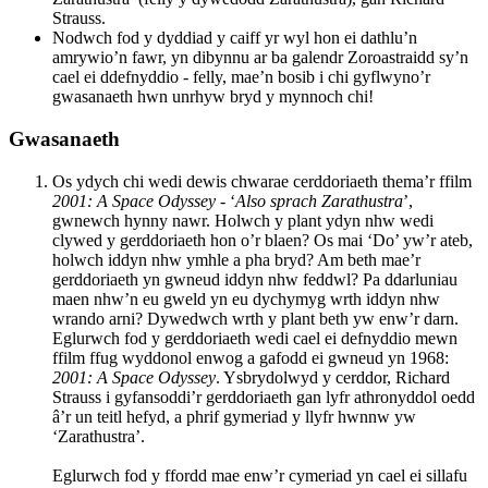
Strauss.
Nodwch fod y dyddiad y caiff yr wyl hon ei dathlu’n
amrywio’n fawr, yn dibynnu ar ba galendr Zoroastraidd sy’n
cael ei ddefnyddio - felly, mae’n bosib i chi gyflwyno’r
gwasanaeth hwn unrhyw bryd y mynnoch chi!
Gwasanaeth
Os ydych chi wedi dewis chwarae cerddoriaeth thema’r ffilm
2001: A Space Odyssey
- ‘
Also sprach Zarathustra
’,
gwnewch hynny nawr. Holwch y plant ydyn nhw wedi
clywed y gerddoriaeth hon o’r blaen? Os mai ‘Do’ yw’r ateb,
holwch iddyn nhw ymhle a pha bryd? Am beth mae’r
gerddoriaeth yn gwneud iddyn nhw feddwl? Pa ddarluniau
maen nhw’n eu gweld yn eu dychymyg wrth iddyn nhw
wrando arni? Dywedwch wrth y plant beth yw enw’r darn.
Eglurwch fod y gerddoriaeth wedi cael ei defnyddio mewn
ffilm ffug wyddonol enwog a gafodd ei gwneud yn 1968:
2001: A Space Odyssey
. Ysbrydolwyd y cerddor, Richard
Strauss i gyfansoddi’r gerddoriaeth gan lyfr athronyddol oedd
â’r un teitl hefyd, a phrif gymeriad y llyfr hwnnw yw
‘Zarathustra’.
Eglurwch fod y ffordd mae enw’r cymeriad yn cael ei sillafu