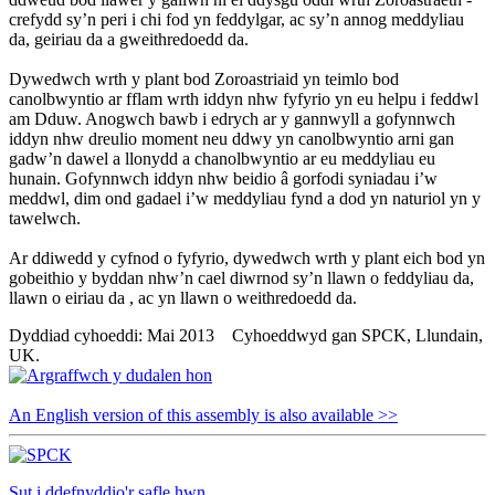
crefydd sy’n peri i chi fod yn feddylgar, ac sy’n annog meddyliau
da, geiriau da a gweithredoedd da.
Dywedwch wrth y plant bod Zoroastriaid yn teimlo bod
canolbwyntio ar fflam wrth iddyn nhw fyfyrio yn eu helpu i feddwl
am Dduw. Anogwch bawb i edrych ar y gannwyll a gofynnwch
iddyn nhw dreulio moment neu ddwy yn canolbwyntio arni gan
gadw’n dawel a llonydd a chanolbwyntio ar eu meddyliau eu
hunain. Gofynnwch iddyn nhw beidio â gorfodi syniadau i’w
meddwl, dim ond gadael i’w meddyliau fynd a dod yn naturiol yn y
tawelwch.
Ar ddiwedd y cyfnod o fyfyrio, dywedwch wrth y plant eich bod yn
gobeithio y byddan nhw’n cael diwrnod sy’n llawn o feddyliau da,
llawn o eiriau da , ac yn llawn o weithredoedd da.
Dyddiad cyhoeddi: Mai 2013 Cyhoeddwyd gan SPCK, Llundain,
UK.
An English version of this assembly is also available >>
Sut i ddefnyddio'r safle hwn