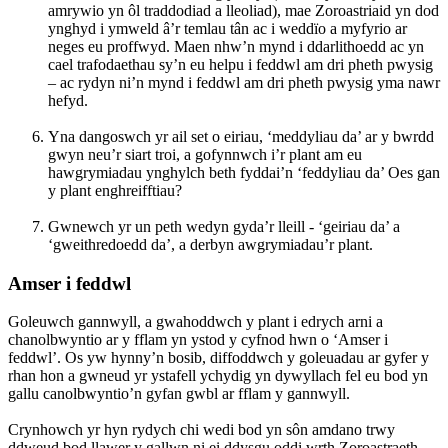
amrywio yn ôl traddodiad a lleoliad), mae Zoroastriaid yn dod
ynghyd i ymweld â’r temlau tân ac i weddïo a myfyrio ar
neges eu proffwyd. Maen nhw’n mynd i ddarlithoedd ac yn
cael trafodaethau sy’n eu helpu i feddwl am dri pheth pwysig
– ac rydyn ni’n mynd i feddwl am dri pheth pwysig yma nawr
hefyd.
Yna dangoswch yr ail set o eiriau, ‘meddyliau da’ ar y bwrdd
gwyn neu’r siart troi, a gofynnwch i’r plant am eu
hawgrymiadau ynghylch beth fyddai’n ‘feddyliau da’ Oes gan
y plant enghreifftiau?
Gwnewch yr un peth wedyn gyda’r lleill - ‘geiriau da’ a
‘gweithredoedd da’, a derbyn awgrymiadau’r plant.
Amser i feddwl
Goleuwch gannwyll, a gwahoddwch y plant i edrych arni a
chanolbwyntio ar y fflam yn ystod y cyfnod hwn o ‘Amser i
feddwl’. Os yw hynny’n bosib, diffoddwch y goleuadau ar gyfer y
rhan hon a gwneud yr ystafell ychydig yn dywyllach fel eu bod yn
gallu canolbwyntio’n gyfan gwbl ar fflam y gannwyll.
Crynhowch yr hyn rydych chi wedi bod yn sôn amdano trwy
ddweud bod llawer y gallwn ni ei ddysgu oddi wrth Zoroastraeth -