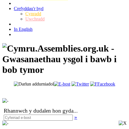
Crefyddau'r byd
Cynradd
Uwchradd
In English
Rhannwch y dudalen hon gyda
...
»