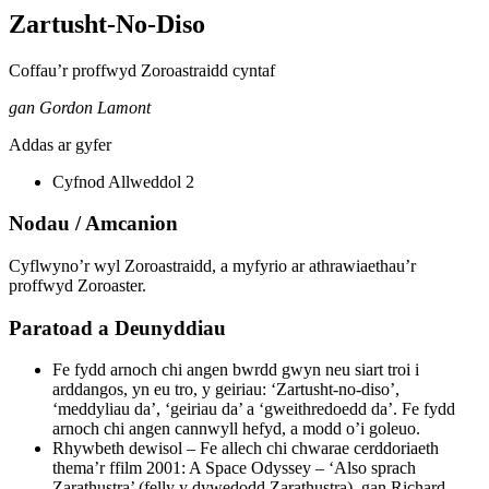
Zartusht-No-Diso
Coffau’r proffwyd Zoroastraidd cyntaf
gan Gordon Lamont
Addas ar gyfer
Cyfnod Allweddol 2
Nodau / Amcanion
Cyflwyno’r wyl Zoroastraidd, a myfyrio ar athrawiaethau’r
proffwyd Zoroaster.
Paratoad a Deunyddiau
Fe fydd arnoch chi angen bwrdd gwyn neu siart troi i
arddangos, yn eu tro, y geiriau: ‘Zartusht-no-diso’,
‘meddyliau da’, ‘geiriau da’ a ‘gweithredoedd da’. Fe fydd
arnoch chi angen cannwyll hefyd, a modd o’i goleuo.
Rhywbeth dewisol – Fe allech chi chwarae cerddoriaeth
thema’r ffilm 2001: A Space Odyssey – ‘Also sprach
Zarathustra’ (felly y dywedodd Zarathustra), gan Richard