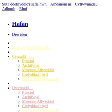
Sut i ddefnyddio'r safle hwn
Amdanom ni
Cyflwyniadau
Adborth
Rhoi
Hafan
Dewislen
Dod o hyd i Wasanaeth
Cynradd
Pynciol
Archifwyd
Materion Allweddol
Crefyddau'r byd
Dod o hyd i Wasanaeth
Uwchradd
Pynciol
Archifwyd
Materion Allweddol
Crefyddau'r byd
Dod o hyd i Wasanaeth