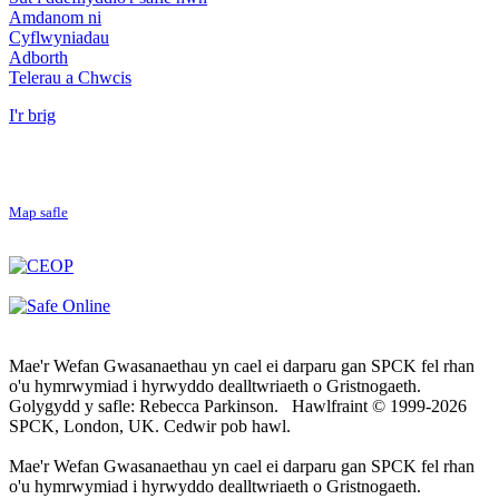
Amdanom ni
Cyflwyniadau
Adborth
Telerau a Chwcis
I'r brig
Map safle
Mae'r Wefan Gwasanaethau yn cael ei darparu gan SPCK fel rhan
o'u hymrwymiad i hyrwyddo dealltwriaeth o Gristnogaeth.
Golygydd y safle: Rebecca Parkinson. Hawlfraint © 1999-2026
SPCK, London, UK. Cedwir pob hawl.
Mae'r Wefan Gwasanaethau yn cael ei darparu gan SPCK fel rhan
o'u hymrwymiad i hyrwyddo dealltwriaeth o Gristnogaeth.