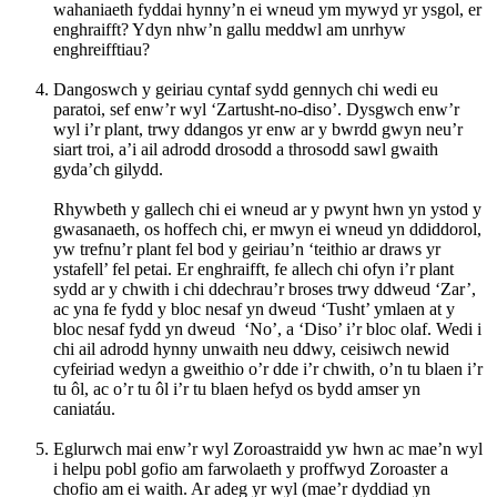
wahaniaeth fyddai hynny’n ei wneud ym mywyd yr ysgol, er
enghraifft? Ydyn nhw’n gallu meddwl am unrhyw
enghreifftiau?
Dangoswch y geiriau cyntaf sydd gennych chi wedi eu
paratoi, sef enw’r wyl ‘Zartusht-no-diso’. Dysgwch enw’r
wyl i’r plant, trwy ddangos yr enw ar y bwrdd gwyn neu’r
siart troi, a’i ail adrodd drosodd a throsodd sawl gwaith
gyda’ch gilydd.
Rhywbeth y gallech chi ei wneud ar y pwynt hwn yn ystod y
gwasanaeth, os hoffech chi, er mwyn ei wneud yn ddiddorol,
yw trefnu’r plant fel bod y geiriau’n ‘teithio ar draws yr
ystafell’ fel petai. Er enghraifft, fe allech chi ofyn i’r plant
sydd ar y chwith i chi ddechrau’r broses trwy ddweud ‘Zar’,
ac yna fe fydd y bloc nesaf yn dweud ‘Tusht’ ymlaen at y
bloc nesaf fydd yn dweud ‘No’, a ‘Diso’ i’r bloc olaf. Wedi i
chi ail adrodd hynny unwaith neu ddwy, ceisiwch newid
cyfeiriad wedyn a gweithio o’r dde i’r chwith, o’n tu blaen i’r
tu ôl, ac o’r tu ôl i’r tu blaen hefyd os bydd amser yn
caniatáu.
Eglurwch mai enw’r wyl Zoroastraidd yw hwn ac mae’n wyl
i helpu pobl gofio am farwolaeth y proffwyd Zoroaster a
chofio am ei waith. Ar adeg yr wyl (mae’r dyddiad yn