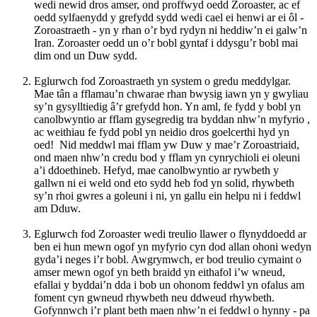
wedi newid dros amser, ond proffwyd oedd Zoroaster, ac ef
oedd sylfaenydd y grefydd sydd wedi cael ei henwi ar ei ôl -
Zoroastraeth - yn y rhan o’r byd rydyn ni heddiw’n ei galw’n
Iran. Zoroaster oedd un o’r bobl gyntaf i ddysgu’r bobl mai
dim ond un Duw sydd.
Eglurwch fod Zoroastraeth yn system o gredu meddylgar.
Mae tân a fflamau’n chwarae rhan bwysig iawn yn y gwyliau
sy’n gysylltiedig â’r grefydd hon. Yn aml, fe fydd y bobl yn
canolbwyntio ar fflam gysegredig tra byddan nhw’n myfyrio ,
ac weithiau fe fydd pobl yn neidio dros goelcerthi hyd yn
oed! Nid meddwl mai fflam yw Duw y mae’r Zoroastriaid,
ond maen nhw’n credu bod y fflam yn cynrychioli ei oleuni
a’i ddoethineb. Hefyd, mae canolbwyntio ar rywbeth y
gallwn ni ei weld ond eto sydd heb fod yn solid, rhywbeth
sy’n rhoi gwres a goleuni i ni, yn gallu ein helpu ni i feddwl
am Dduw.
Eglurwch fod Zoroaster wedi treulio llawer o flynyddoedd ar
ben ei hun mewn ogof yn myfyrio cyn dod allan ohoni wedyn
gyda’i neges i’r bobl. Awgrymwch, er bod treulio cymaint o
amser mewn ogof yn beth braidd yn eithafol i’w wneud,
efallai y byddai’n dda i bob un ohonom feddwl yn ofalus am
foment cyn gwneud rhywbeth neu ddweud rhywbeth.
Gofynnwch i’r plant beth maen nhw’n ei feddwl o hynny - pa