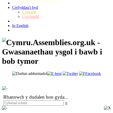
Crefyddau'r byd
Cynradd
Uwchradd
In English
Rhannwch y dudalen hon gyda
...
»