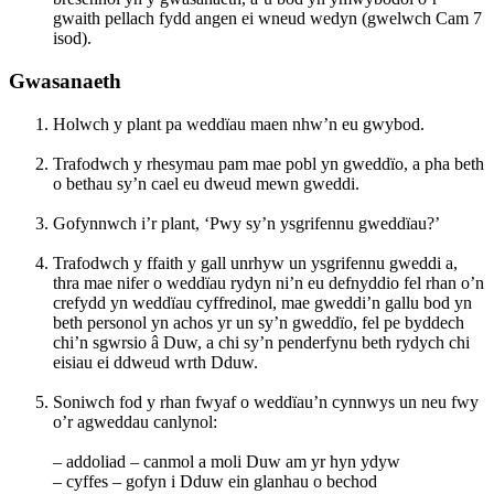
gwaith pellach fydd angen ei wneud wedyn (gwelwch Cam 7
isod).
Gwasanaeth
Holwch y plant pa weddïau maen nhw’n eu gwybod.
Trafodwch y rhesymau pam mae pobl yn gweddïo, a pha beth
o bethau sy’n cael eu dweud mewn gweddi.
Gofynnwch i’r plant, ‘Pwy sy’n ysgrifennu gweddïau?’
Trafodwch y ffaith y gall unrhyw un ysgrifennu gweddi a,
thra mae nifer o weddïau rydyn ni’n eu defnyddio fel rhan o’n
crefydd yn weddïau cyffredinol, mae gweddi’n gallu bod yn
beth personol yn achos yr un sy’n gweddïo, fel pe byddech
chi’n sgwrsio â Duw, a chi sy’n penderfynu beth rydych chi
eisiau ei ddweud wrth Dduw.
Soniwch fod y rhan fwyaf o weddïau’n cynnwys un neu fwy
o’r agweddau canlynol:
– addoliad – canmol a moli Duw am yr hyn ydyw
– cyffes – gofyn i Dduw ein glanhau o bechod