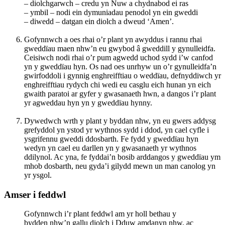
– diolchgarwch – credu yn Nuw a chydnabod ei ras
– ymbil – nodi ein dymuniadau penodol yn ein gweddi
– diwedd – datgan ein diolch a dweud ‘Amen’.
Gofynnwch a oes rhai o’r plant yn awyddus i rannu rhai
gweddïau maen nhw’n eu gwybod â gweddill y gynulleidfa.
Ceisiwch nodi rhai o’r pum agwedd uchod sydd i’w canfod
yn y gweddïau hyn. Os nad oes unrhyw un o’r gynulleidfa’n
gwirfoddoli i gynnig enghreifftiau o weddïau, defnyddiwch yr
enghreifftiau rydych chi wedi eu casglu eich hunan yn eich
gwaith paratoi ar gyfer y gwasanaeth hwn, a dangos i’r plant
yr agweddau hyn yn y gweddïau hynny.
Dywedwch wrth y plant y byddan nhw, yn eu gwers addysg
grefyddol yn ystod yr wythnos sydd i ddod, yn cael cyfle i
ysgrifennu gweddi ddosbarth. Fe fydd y gweddïau hyn
wedyn yn cael eu darllen yn y gwasanaeth yr wythnos
ddilynol. Ac yna, fe fyddai’n bosib arddangos y gweddïau ym
mhob dosbarth, neu gyda’i gilydd mewn un man canolog yn
yr ysgol.
Amser i feddwl
Gofynnwch i’r plant feddwl am yr holl bethau y
bydden nhw’n gallu diolch i Dduw amdanyn nhw, ac