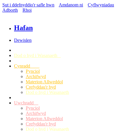
Sut i ddefnyddio'r safle hwn
Amdanom ni
Cyflwyniadau
Adborth
Rhoi
Hafan
Dewislen
Dod o hyd i Wasanaeth
Cynradd
Pynciol
Archifwyd
Materion Allweddol
Crefyddau'r byd
Dod o hyd i Wasanaeth
Uwchradd
Pynciol
Archifwyd
Materion Allweddol
Crefyddau'r byd
Dod o hyd i Wasanaeth