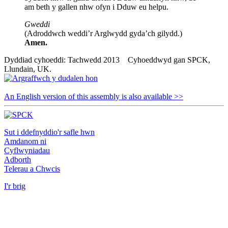
am beth y gallen nhw ofyn i Dduw eu helpu.
Gweddi
(Adroddwch weddi’r Arglwydd gyda’ch gilydd.)
Amen.
Dyddiad cyhoeddi: Tachwedd 2013 Cyhoeddwyd gan SPCK,
Llundain, UK.
An English version of this assembly is also available >>
Sut i ddefnyddio'r safle hwn
Amdanom ni
Cyflwyniadau
Adborth
Telerau a Chwcis
I'r brig