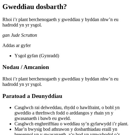
Gweddiau dosbarth?
Rhoi i’r plant berchenogaeth y gweddïau y byddan nhw’n eu
hadrodd yn yr ysgol.
gan Jude Scrutton
Addas ar gyfer
Ysgol gyfan (Gynradd)
Nodau / Amcanion
Rhoi i’r plant berchenogaeth y gweddïau y byddan nhw’n eu
hadrodd yn yr ysgol.
Paratoad a Deunyddiau
Casglwch rai delweddau, rhydd o hawlfraint, o bobl yn
gweddïo a threfnwch fodd o arddangos y rhain yn y
gwasanaeth i bawb eu gweld.
Casglwch enghreifftiau o weddïau sy’n gyfarwydd i’r plant.
Mae’n bwysig bod athrawon y dosbarthiadau eraill yn
bresennol yn y gwasanaeth, a’u bod yn ymwybodol o’r