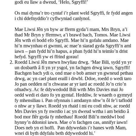
godi eu llaw a dweud, ‘Helo, Sgryffi!’
Os mai dyma’r tro cyntaf i’r plant weld Sgryffi, fe fydd angen
i chi ddefnyddio’r cyflwyniad canlynol.
Mae Liwsi Jên yn byw ar fferm gyda’i mam, Mrs Bryn, a’i
thad Mr Bryn y ffermwr, a’i brawd bach, Tomos. Mae Liwsi
Jên wrth ei bodd efo Sgryffi. Mae hi’n gofalu amdano. Mae
hi’n mwynhau ei gwmni, ac mae’n siarad gyda Sgryffi’n aml
iawn – pan fydd hi’n hapus, a phan fydd hi’n teimlo’n drist
hefyd. Sgryffi yw ei ffrind gorau!
Roedd Liwsi Jên mewn hwyliau drwg. ‘Mae Bili, sydd yn yr
un dosbarth â fi yn yr ysgol, yn fachgen drwg iawn, Sgryffi!
Bachgen bach ydi o, ond mae o bob amser yn gwneud pethau
drwg, ac yn cael plant eraill i drwbl. Ddoe, roedd o wedi taro
Jo pan oedden ni’n chwarae ar yr iard ac roedd Jo’n crio’n
ofnadwy. Ac fe ddywedodd Bili wrth Mrs Davies mai Jo
oedd wedi ei daro fo yn gyntaf. Heddiw, fe wnaeth o gymryd
fy mhensiliau i. Pan ofynnais i amdanyn nhw’n ôl fe’i taflodd
o nhw ar y llawr. Roedd yn rhaid i mi eu codi nhw, ac roedd
Mrs Davies yn fy nwrdio i ac yn dweud wrtha i am beidio â
bod mor flêr gyda fy mhethau! Roedd Bili’n meddwl bod
hynny’n ddoniol iawn. Mae o’n fachgen cas, annifyr iawn!
Does neb yn ei hoffi. Pan ddywedais i’r hanes wrth Mam,
wnei di byth ddyfalu beth ddywedodd hi.’