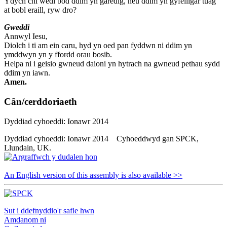
Ydych chi wedi bod ddim yn garedig, neu ddim yn gyfeillgar tuag
at bobl eraill, ryw dro?
Gweddi
Annwyl Iesu,
Diolch i ti am ein caru, hyd yn oed pan fyddwn ni ddim yn
ymddwyn yn y ffordd orau bosib.
Helpa ni i geisio gwneud daioni yn hytrach na gwneud pethau sydd
ddim yn iawn.
Amen.
Cân/cerddoriaeth
Dyddiad cyhoeddi: Ionawr 2014
Dyddiad cyhoeddi: Ionawr 2014 Cyhoeddwyd gan SPCK,
Llundain, UK.
An English version of this assembly is also available >>
Sut i ddefnyddio'r safle hwn
Amdanom ni