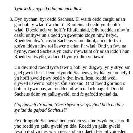
Tynnwch y pyped oddi am eich llaw.
Dyn bychan, byr oedd Sacheus. Ei waith oedd casglu arian
gan bobl y wlad i’w rhoi i’r Rhufeiniaid oedd yn rheoli’r
wlad. Doedd neb yn hoffi’r Rhufeiniaid, felly roedden nhw’n
casáu unrhyw un a oedd yn gweithio iddyn nhw hefyd.
Roedden nhw’n casáu Sacheus yn neilltuol, am ei fod yn
gofyn iddyn nhw roi llawer o arian i’r wlad. Ond yn fwy na
hynny, roedd Sacheus yn cadw rhywfaint o’r arian iddo’i hun.
Roedd yn twyllo, a doedd hynny ddim yn iawn!
Un diwrnod roedd tyrfa fawr o bobl yn disgwyl yn y stryd am
gael gweld Iesu. Penderfynodd Sacheus y byddai yntau hefyd
yn hoffi gweld pwy oedd y dyn hwn, Iesu, roedd wedi
clywed llawer o bobl yn sôn amdano. Ond roedd gormod o
bobl o’i gwmpas, ac roedden nhw’n dalach nag ef. Doedd
Sacheus ddim yn gallu gweld, ond fe gafodd syniad da.
Gofynnwch i’r plant, ‘Oes rhywun yn gwybod beth oedd y
syniad da gafodd Sacheus?’
Fe ddringodd Sacheus i ben coeden sycamorwydden, ac oddi
yno roedd yn gallu gweld yn dda. Roedd yn gallu gweld
Iesu’n dod yn nes ac yn nes, a phan ddaeth Iesu at y goeden