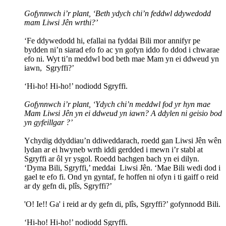
Gofynnwch i’r plant, ‘Beth ydych chi’n feddwl ddywedodd
mam Liwsi Jên wrthi?’
‘Fe ddywedodd hi, efallai na fyddai Bili mor annifyr pe
bydden ni’n siarad efo fo ac yn gofyn iddo fo ddod i chwarae
efo ni. Wyt ti’n meddwl bod beth mae Mam yn ei ddweud yn
iawn, Sgryffi?’
‘Hi-ho! Hi-ho!’ nodiodd Sgryffi.
Gofynnwch i’r plant, ‘Ydych chi’n meddwl fod yr hyn mae
Mam Liwsi Jên yn ei ddweud yn iawn? A ddylen ni geisio bod
yn gyfeillgar ?’
Ychydig ddyddiau’n ddiweddarach, roedd gan Liwsi Jên wên
lydan ar ei hwyneb wrth iddi gerdded i mewn i’r stabl at
Sgryffi ar ôl yr ysgol. Roedd bachgen bach yn ei dilyn.
‘Dyma Bili, Sgryffi,’ meddai Liwsi Jên. ‘Mae Bili wedi dod i
gael te efo fi. Ond yn gyntaf, fe hoffen ni ofyn i ti gaiff o reid
ar dy gefn di, plîs, Sgryffi?’
'O! Ie!! Ga' i reid ar dy gefn di, plîs, Sgryffi?’ gofynnodd Bili.
‘Hi-ho! Hi-ho!’ nodiodd Sgryffi.