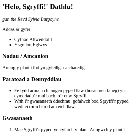
'Helo, Sgryffi!' Dathlu!
gan the Revd Sylvia Burgoyne
Addas ar gyfer
Cyfnod Allweddol 1
Ysgolion Eglwys
Nodau / Amcanion
Annog y plant i fod yn gyfeillgar a charedig.
Paratoad a Deunyddiau
Fe fydd arnoch chi angen pyped llaw (hosan neu faneg) yn
cymeriadu’r mul bach, o’r enw Sgryffi.
Wrth i’r gwasanaeth ddechrau, gofalwch bod Sgryffi’r pyped
wedi ei roi’n barod am eich llaw.
Gwasanaeth
Mae Sgryffi’r pyped yn cyfarch y plant. Anogwch y plant i