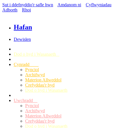
Sut i ddefnyddio'r safle hwn
Amdanom ni
Cyflwyniadau
Adborth
Rhoi
Hafan
Dewislen
Dod o hyd i Wasanaeth
Cynradd
Pynciol
Archifwyd
Materion Allweddol
Crefyddau'r byd
Dod o hyd i Wasanaeth
Uwchradd
Pynciol
Archifwyd
Materion Allweddol
Crefyddau'r byd
Dod o hyd i Wasanaeth