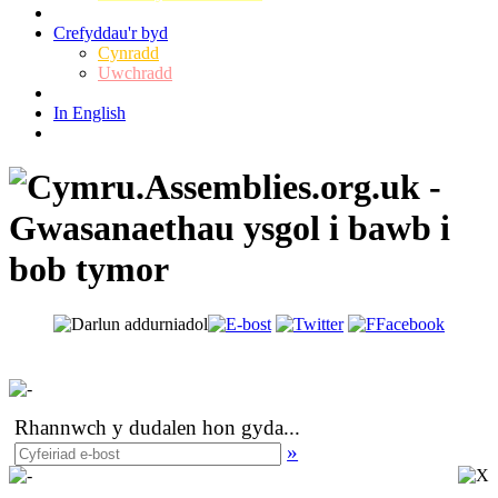
Crefyddau'r byd
Cynradd
Uwchradd
In English
Rhannwch y dudalen hon gyda
...
»