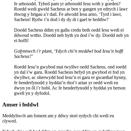
fe arhosodd. Tybed pam yr arhosodd Iesu wrth y goeden?
Roedd wedi gweld Sacheus ar ben y gangen yn edrych i lawr
rhwng y brigau a’r dail. Fe alwodd Iesu arno, ‘Tyrd i lawr,
Sacheus! Rydw i’n dod i dy dy di i gael te heddiw!’
Doedd Sacheus ddim yn gallu credu beth oedd Iesu wedi ei
ddweud wrtho. Doedd neb byth yn dod i’w dy. Doedd neb yn
ei hoffi!
Gofynnwch i’r plant, ‘Ydych chi’n meddwl bod Iesu’n hoffi
Sacheus?’
Roedd Iesu’n gwybod mai twyllwr oedd Sacheus, ond roedd
yn dal i’w garu. Roedd Sacheus hefyd yn gwybod ei fod yn
dwyllwr, ac oherwydd bod Iesu’n ei garu er gwaethaf hynny,
fe benderfynodd y byddai’n rhoi’r arian yr oedd wedi eu
dwyn yn ôl i’r bobl. Ac fe benderfynodd y byddai yn berson
gwell yn y dyfodol.
Amser i feddwl
Meddyliwch am foment am y ddwy stori rydych chi wedi eu
clywed.