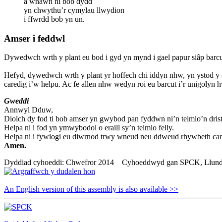
a wnawn ni bob dydd
yn chwythu’r cymylau llwydion
i ffwrdd bob yn un.
Amser i feddwl
Dywedwch wrth y plant eu bod i gyd yn mynd i gael papur siâp barcu
Hefyd, dywedwch wrth y plant yr hoffech chi iddyn nhw, yn ystod y 
caredig i’w helpu. Ac fe allen nhw wedyn roi eu barcut i’r unigol
Gweddi
Annwyl Dduw,
Diolch dy fod ti bob amser yn gwybod pan fyddwn ni’n teimlo’n dris
Helpa ni i fod yn ymwybodol o eraill sy’n teimlo felly.
Helpa ni i fywiogi eu diwrnod trwy wneud neu ddweud rhywbeth car
Amen.
Dyddiad cyhoeddi: Chwefror 2014 Cyhoeddwyd gan SPCK, Llund
An English version of this assembly is also available >>