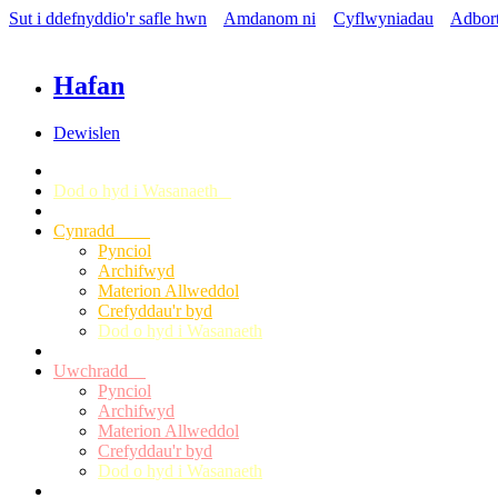
Sut i ddefnyddio'r safle hwn
Amdanom ni
Cyflwyniadau
Adbor
Hafan
Dewislen
Dod o hyd i Wasanaeth
Cynradd
Pynciol
Archifwyd
Materion Allweddol
Crefyddau'r byd
Dod o hyd i Wasanaeth
Uwchradd
Pynciol
Archifwyd
Materion Allweddol
Crefyddau'r byd
Dod o hyd i Wasanaeth