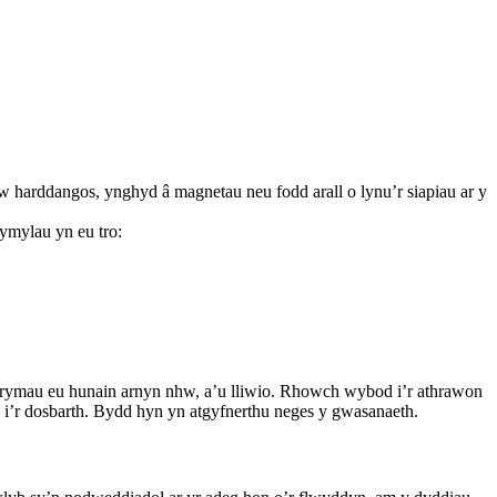
w harddangos, ynghyd â magnetau neu fodd arall o lynu’r siapiau ar y
ymylau yn eu tro:
patrymau eu hunain arnyn nhw, a’u lliwio. Rhowch wybod i’r athrawon
l i’r dosbarth. Bydd hyn yn atgyfnerthu neges y gwasanaeth.