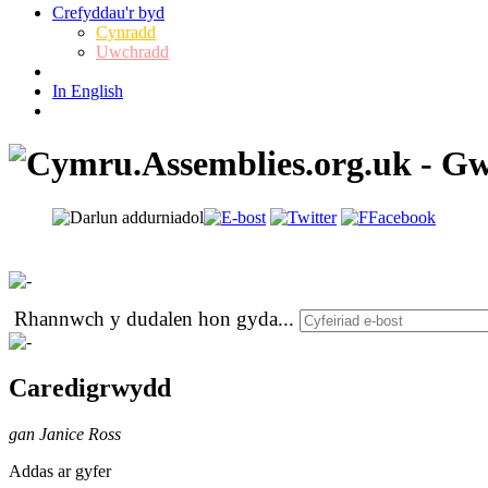
Crefyddau'r byd
Cynradd
Uwchradd
In English
Rhannwch y dudalen hon gyda
...
Caredigrwydd
gan Janice Ross
Addas ar gyfer