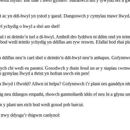
aul wedi mynd? Ble mae’r awel gynnes? Siaradwch am y tywydd oer a g
rist ac yn ddi-hwyl yn ystod y gaeaf. Dangoswch y cymylau mawr llwyd
el ychydig o hwyl a sbri am sbel!
 i ni deimlo’n isel a di-hwyl. Ambell dro fyddwn ni ddim ond yn teiml
 bod wedi teimlo ychydig yn ddiflas am ryw reswm. Efallai bod rhai p
diflas neu’n cael sbel o deimlo’n ddi-hwyl neu’n anhapus. Gofynnwch 
ch chi wedi eu paratoi. Gosodwch y rhain fesul un ar y siapiau cwmwl
o gymylau llwyd a thrist yn hofran uwch ein pen!
 llwyd i ffwrdd? Allwn ni helpu? Gofynnwch i’r plant oes ganddyn n
g neu ddangos empathi, rhowch ganmoliaeth iddo ef neu hi a glynu un o
 y plant nes eich bod wedi gosod pob barcut.
w trwy ddysgu’r rhigwm canlynol: