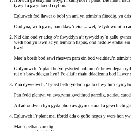
Holwch gwestiynau tebyg i’r canlynol i’r plant: Ble mae’r h
tywyll a gwyntoedd cryfion.
Eglurwch fod llawer o bobl yn aml yn teimlo’n flinedig, yn d
Ond yna, wrth gwrs, pan ddaw’r eira ... wel, fe fyddwn ni’n ca
Nid dim ond yr adeg o’r flwyddyn a’r tywydd sy’n gallu gwneud
wedi bod yn iawn ac yn teimlo’n hapus, ond heddiw efallai ein
hwyl.
Mae’n bosib bod sawl rheswm pam ein bod weithiau’n teimlo’n d
Gofynnwch i’r plant hefyd ystyried pob un o’r brawddegau rydy
rai o’r brawddegau hyn? Fe allai’r rhain ddadlennu bod llawer 
Yna dywedwch, ‘Tybed beth fyddai’n gallu chwythu’r cymylau
Pan fydd plentyn yn awgrymu gweithred garedig, geiriau caredi
Ail adroddwch hyn gyda phob awgrym da arall a gewch chi gan
Eglurwch i’r plant mai ffordd dda o gofio neges y wers hon y
Mae’r pethau caredig