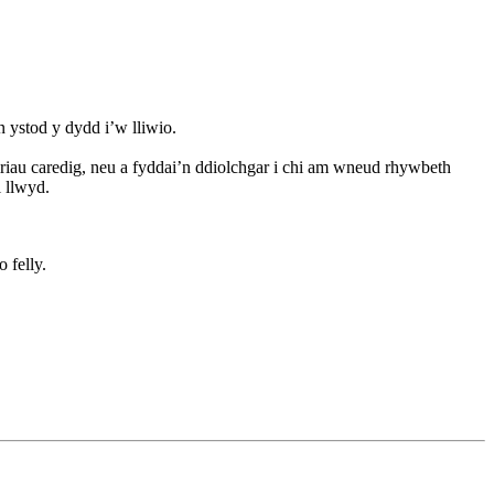
 ystod y dydd i’w lliwio.
iau caredig, neu a fyddai’n ddiolchgar i chi am wneud rhywbeth
 llwyd.
 felly.