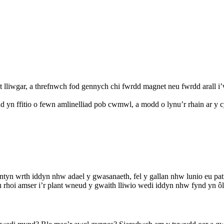
t lliwgar, a threfnwch fod gennych chi fwrdd magnet neu fwrdd arall i’
 yn ffitio o fewn amlinelliad pob cwmwl, a modd o lynu’r rhain ar y c
lentyn wrth iddyn nhw adael y gwasanaeth, fel y gallan nhw lunio eu 
u rhoi amser i’r plant wneud y gwaith lliwio wedi iddyn nhw fynd yn ô