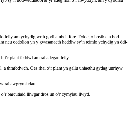
wlyb sy’n nodweddiadol ar yr adeg hon o’r flwyddyn, am y dyddiau
.
o felly am ychydig wrth godi ambell fore. Ddoe, o bosib ein bod
lant neu oedolion yn y gwasanaeth heddiw sy’n teimlo ychydig yn ddi-
i’r plant feddwl am rai adegau felly.
, a thrafodwch. Oes rhai o’r plant yn gallu uniaethu gydag unrhyw
hw rai awgrymiadau.
’r barcutiaid lliwgar dros un o’r cymylau llwyd.