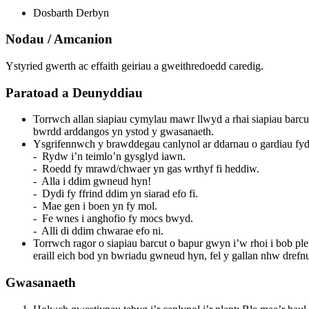
Dosbarth Derbyn
Nodau / Amcanion
Ystyried gwerth ac effaith geiriau a gweithredoedd caredig.
Paratoad a Deunyddiau
Torrwch allan siapiau cymylau mawr llwyd a rhai siapiau barcu
bwrdd arddangos yn ystod y gwasanaeth.
Ysgrifennwch y brawddegau canlynol ar ddarnau o gardiau fydd
- Rydw i’n teimlo’n gysglyd iawn.
- Roedd fy mrawd/chwaer yn gas wrthyf fi heddiw.
- Alla i ddim gwneud hyn!
- Dydi fy ffrind ddim yn siarad efo fi.
- Mae gen i boen yn fy mol.
- Fe wnes i anghofio fy mocs bwyd.
- Alli di ddim chwarae efo ni.
Torrwch ragor o siapiau barcut o bapur gwyn i’w rhoi i bob p
eraill eich bod yn bwriadu gwneud hyn, fel y gallan nhw drefn
Gwasanaeth