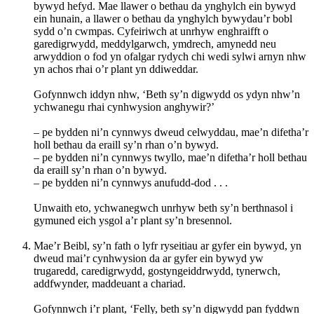
bywyd hefyd. Mae llawer o bethau da ynghylch ein bywyd
ein hunain, a llawer o bethau da ynghylch bywydau’r bobl
sydd o’n cwmpas. Cyfeiriwch at unrhyw enghraifft o
garedigrwydd, meddylgarwch, ymdrech, amynedd neu
arwyddion o fod yn ofalgar rydych chi wedi sylwi arnyn nhw
yn achos rhai o’r plant yn ddiweddar.
Gofynnwch iddyn nhw, ‘Beth sy’n digwydd os ydyn nhw’n
ychwanegu rhai cynhwysion anghywir?’
– pe bydden ni’n cynnwys dweud celwyddau, mae’n difetha’r
holl bethau da eraill sy’n rhan o’n bywyd.
– pe bydden ni’n cynnwys twyllo, mae’n difetha’r holl bethau
da eraill sy’n rhan o’n bywyd.
– pe bydden ni’n cynnwys anufudd-dod . . .
Unwaith eto, ychwanegwch unrhyw beth sy’n berthnasol i
gymuned eich ysgol a’r plant sy’n bresennol.
Mae’r Beibl, sy’n fath o lyfr ryseitiau ar gyfer ein bywyd, yn
dweud mai’r cynhwysion da ar gyfer ein bywyd yw
trugaredd, caredigrwydd, gostyngeiddrwydd, tynerwch,
addfwynder, maddeuant a chariad.
Gofynnwch i’r plant, ‘Felly, beth sy’n digwydd pan fyddwn