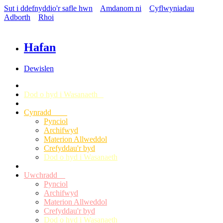
Sut i ddefnyddio'r safle hwn
Amdanom ni
Cyflwyniadau
Adborth
Rhoi
Hafan
Dewislen
Dod o hyd i Wasanaeth
Cynradd
Pynciol
Archifwyd
Materion Allweddol
Crefyddau'r byd
Dod o hyd i Wasanaeth
Uwchradd
Pynciol
Archifwyd
Materion Allweddol
Crefyddau'r byd
Dod o hyd i Wasanaeth