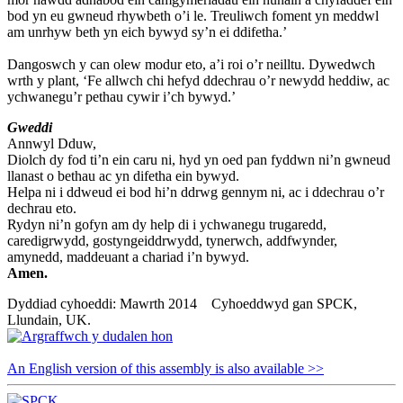
bod yn eu gwneud rhywbeth o’i le. Treuliwch foment yn meddwl
am unrhyw beth yn eich bywyd sy’n ei ddifetha.’
Dangoswch y can olew modur eto, a’i roi o’r neilltu. Dywedwch
wrth y plant, ‘Fe allwch chi hefyd ddechrau o’r newydd heddiw, ac
ychwanegu’r pethau cywir i’ch bywyd.’
Gweddi
Annwyl Dduw,
Diolch dy fod ti’n ein caru ni, hyd yn oed pan fyddwn ni’n gwneud
llanast o bethau ac yn difetha ein bywyd.
Helpa ni i ddweud ei bod hi’n ddrwg gennym ni, ac i ddechrau o’r
dechrau eto.
Rydyn ni’n gofyn am dy help di i ychwanegu trugaredd,
caredigrwydd, gostyngeiddrwydd, tynerwch, addfwynder,
amynedd, maddeuant a chariad i’n bywyd.
Amen.
Dyddiad cyhoeddi: Mawrth 2014 Cyhoeddwyd gan SPCK,
Llundain, UK.
An English version of this assembly is also available >>