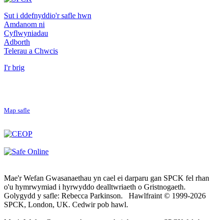
Sut i ddefnyddio'r safle hwn
Amdanom ni
Cyflwyniadau
Adborth
Telerau a Chwcis
I'r brig
Map safle
Mae'r Wefan Gwasanaethau yn cael ei darparu gan SPCK fel rhan
o'u hymrwymiad i hyrwyddo dealltwriaeth o Gristnogaeth.
Golygydd y safle: Rebecca Parkinson. Hawlfraint © 1999-2026
SPCK, London, UK. Cedwir pob hawl.