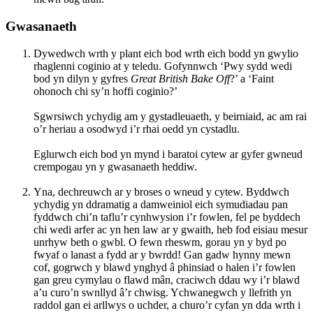
Gwasanaeth
Dywedwch wrth y plant eich bod wrth eich bodd yn gwylio
rhaglenni coginio at y teledu. Gofynnwch ‘Pwy sydd wedi
bod yn dilyn y gyfres
Great British Bake Off
?’ a ‘Faint
ohonoch chi sy’n hoffi coginio?’
Sgwrsiwch ychydig am y gystadleuaeth, y beirniaid, ac am rai
o’r heriau a osodwyd i’r rhai oedd yn cystadlu.
Eglurwch eich bod yn mynd i baratoi cytew ar gyfer gwneud
crempogau yn y gwasanaeth heddiw.
Yna, dechreuwch ar y broses o wneud y cytew. Byddwch
ychydig yn ddramatig a damweiniol eich symudiadau pan
fyddwch chi’n taflu’r cynhwysion i’r fowlen, fel pe byddech
chi wedi arfer ac yn hen law ar y gwaith, heb fod eisiau mesur
unrhyw beth o gwbl. O fewn rheswm, gorau yn y byd po
fwyaf o lanast a fydd ar y bwrdd! Gan gadw hynny mewn
cof, gogrwch y blawd ynghyd â phinsiad o halen i’r fowlen
gan greu cymylau o flawd mân, craciwch ddau wy i’r blawd
a’u curo’n swnllyd â’r chwisg. Ychwanegwch y llefrith yn
raddol gan ei arllwys o uchder, a churo’r cyfan yn dda wrth i