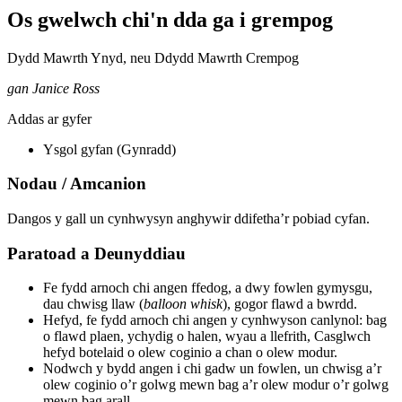
Os gwelwch chi'n dda ga i grempog
Dydd Mawrth Ynyd, neu Ddydd Mawrth Crempog
gan Janice Ross
Addas ar gyfer
Ysgol gyfan (Gynradd)
Nodau / Amcanion
Dangos y gall un cynhwysyn anghywir ddifetha’r pobiad cyfan.
Paratoad a Deunyddiau
Fe fydd arnoch chi angen ffedog, a dwy fowlen gymysgu,
dau chwisg llaw (
balloon whisk
), gogor flawd a bwrdd.
Hefyd, fe fydd arnoch chi angen y cynhwyson canlynol: bag
o flawd plaen, ychydig o halen, wyau a llefrith, Casglwch
hefyd botelaid o olew coginio a chan o olew modur.
Nodwch y bydd angen i chi gadw un fowlen, un chwisg a’r
olew coginio o’r golwg mewn bag a’r olew modur o’r golwg
mewn bag arall.