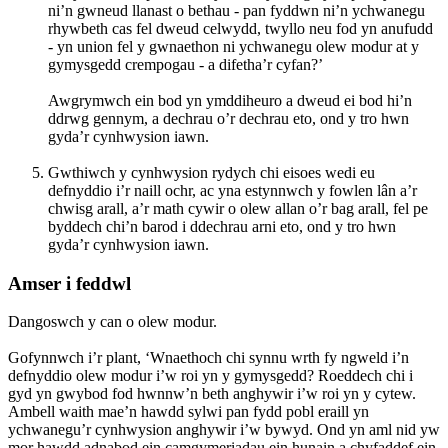
ni’n gwneud llanast o bethau - pan fyddwn ni’n ychwanegu
rhywbeth cas fel dweud celwydd, twyllo neu fod yn anufudd
- yn union fel y gwnaethon ni ychwanegu olew modur at y
gymysgedd crempogau - a difetha’r cyfan?’
Awgrymwch ein bod yn ymddiheuro a dweud ei bod hi’n
ddrwg gennym, a dechrau o’r dechrau eto, ond y tro hwn
gyda’r cynhwysion iawn.
Gwthiwch y cynhwysion rydych chi eisoes wedi eu
defnyddio i’r naill ochr, ac yna estynnwch y fowlen lân a’r
chwisg arall, a’r math cywir o olew allan o’r bag arall, fel pe
byddech chi’n barod i ddechrau arni eto, ond y tro hwn
gyda’r cynhwysion iawn.
Amser i feddwl
Dangoswch y can o olew modur.
Gofynnwch i’r plant, ‘Wnaethoch chi synnu wrth fy ngweld i’n
defnyddio olew modur i’w roi yn y gymysgedd? Roeddech chi i
gyd yn gwybod fod hwnnw’n beth anghywir i’w roi yn y cytew.
Ambell waith mae’n hawdd sylwi pan fydd pobl eraill yn
ychwanegu’r cynhwysion anghywir i’w bywyd. Ond yn aml nid yw
mor hawdd adnabod ein camgymeriadau ein hunain a chyfaddef ein