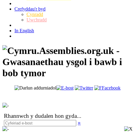
Crefyddau'r byd
Cynradd
Uwchradd
In English
Rhannwch y dudalen hon gyda
...
»