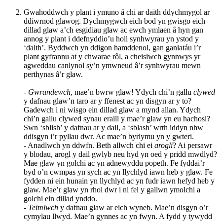
Gwahoddwch y plant i ymuno â chi ar daith ddychmygol ar
ddiwrnod glawog. Dychmygwch eich bod yn gwisgo eich
dillad glaw a’ch esgidiau glaw ac ewch ymlaen â hyn gan
annog y plant i ddefnyddio’u holl synhwyrau yn ystod y
‘daith’. Byddwch yn ddigon hamddenol, gan ganiatáu i’r
plant gyfrannu at y chwarae rôl, a cheisiwch gynnwys yr
agweddau canlynol sy’n ymwneud â’r synhwyrau mewn
perthynas â’r glaw.
-
Gwrandewch
, mae’n bwrw glaw! Ydych chi’n gallu
clywed
y dafnau glaw’n taro ar y ffenest ac yn disgyn ar y to?
Gadewch i ni wisgo ein dillad glaw a mynd allan. Ydych
chi’n gallu clywed synau eraill y mae’r glaw yn eu hachosi?
Swn ‘sblish’ y dafnau ar y dail, a ‘sblash’ wrth iddyn nhw
ddisgyn i’r pyllau dwr. Ac mae’n byrlymu yn y gwteri.
- Anadlwch yn ddwfn. Beth allwch chi ei
arogli
? Ai persawr
y blodau, arogl y dail gwlyb neu hyd yn oed y pridd mwdlyd?
Mae glaw yn golchi ac yn adnewyddu popeth. Fe fyddai’r
byd o’n cwmpas yn sych ac yn llychlyd iawn heb y glaw. Fe
fydden ni ein hunain yn llychlyd ac yn fudr iawn hefyd heb y
glaw. Mae’r glaw yn rhoi dwr i ni fel y gallwn ymolchi a
golchi ein dillad ynddo.
-
Teimlwch
y dafnau glaw ar eich wyneb. Mae’n disgyn o’r
cymylau llwyd. Mae’n gynnes ac yn fwyn. A fydd y tywydd