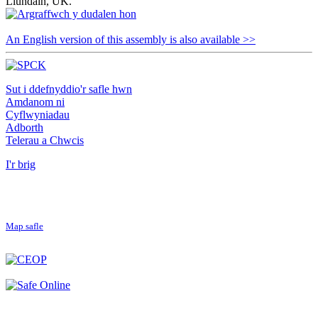
Llundain, UK.
An English version of this assembly is also available >>
Sut i ddefnyddio'r safle hwn
Amdanom ni
Cyflwyniadau
Adborth
Telerau a Chwcis
I'r brig
Map safle