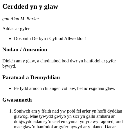
Cerdded yn y glaw
gan Alan M. Barker
Addas ar gyfer
Dosbarth Derbyn / Cyfnod Allweddol 1
Nodau / Amcanion
Diolch am y glaw, a chydnabod bod dwr yn hanfodol ar gyfer
bywyd.
Paratoad a Deunyddiau
Fe fydd arnoch chi angen cot law, het ac esgidiau glaw.
Gwasanaeth
Soniwch am y ffaith nad yw pobl fel arfer yn hoffi dyddiau
glawog. Mae tywydd gwlyb yn sicr yn gallu amharu ar
ddigwyddiadau sy’n cael eu cynnal yn yr awyr agored, ond
mae glaw’n hanfodol ar gyfer bywyd ar y blaned Daear.