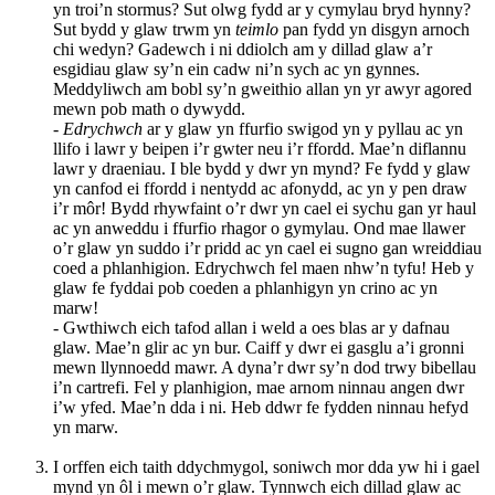
yn troi’n stormus? Sut olwg fydd ar y cymylau bryd hynny?
Sut bydd y glaw trwm yn
teimlo
pan fydd yn disgyn arnoch
chi wedyn? Gadewch i ni ddiolch am y dillad glaw a’r
esgidiau glaw sy’n ein cadw ni’n sych ac yn gynnes.
Meddyliwch am bobl sy’n gweithio allan yn yr awyr agored
mewn pob math o dywydd.
-
Edrychwch
ar y glaw yn ffurfio swigod yn y pyllau ac yn
llifo i lawr y beipen i’r gwter neu i’r ffordd. Mae’n diflannu
lawr y draeniau. I ble bydd y dwr yn mynd? Fe fydd y glaw
yn canfod ei ffordd i nentydd ac afonydd, ac yn y pen draw
i’r môr! Bydd rhywfaint o’r dwr yn cael ei sychu gan yr haul
ac yn anweddu i ffurfio rhagor o gymylau. Ond mae llawer
o’r glaw yn suddo i’r pridd ac yn cael ei sugno gan wreiddiau
coed a phlanhigion. Edrychwch fel maen nhw’n tyfu! Heb y
glaw fe fyddai pob coeden a phlanhigyn yn crino ac yn
marw!
- Gwthiwch eich tafod allan i weld a oes blas ar y dafnau
glaw. Mae’n glir ac yn bur. Caiff y dwr ei gasglu a’i gronni
mewn llynnoedd mawr. A dyna’r dwr sy’n dod trwy bibellau
i’n cartrefi. Fel y planhigion, mae arnom ninnau angen dwr
i’w yfed. Mae’n dda i ni. Heb ddwr fe fydden ninnau hefyd
yn marw.
I orffen eich taith ddychmygol, soniwch mor dda yw hi i gael
mynd yn ôl i mewn o’r glaw. Tynnwch eich dillad glaw ac