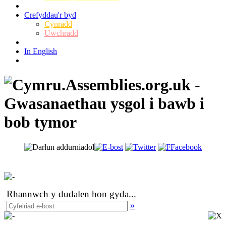
Crefyddau'r byd
Cynradd
Uwchradd
In English
Rhannwch y dudalen hon gyda
...
»