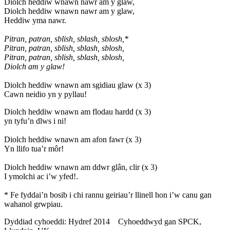
Diolch heddiw wnawn nawr am y glaw,
Diolch heddiw wnawn nawr am y glaw,
Heddiw yma nawr.
Pitran, patran, sblish, sblash, sblosh,*
Pitran, patran, sblish, sblash, sblosh,
Pitran, patran, sblish, sblash, sblosh,
Diolch am y glaw!
Diolch heddiw wnawn am sgidiau glaw (x 3)
Cawn neidio yn y pyllau!
Diolch heddiw wnawn am flodau hardd (x 3)
yn tyfu’n dlws i ni!
Diolch heddiw wnawn am afon fawr (x 3)
Yn llifo tua’r môr!
Diolch heddiw wnawn am ddwr glân, clir (x 3)
I ymolchi ac i’w yfed!.
* Fe fyddai’n bosib i chi rannu geiriau’r llinell hon i’w canu gan
wahanol grwpiau.
Dyddiad cyhoeddi: Hydref 2014 Cyhoeddwyd gan SPCK,