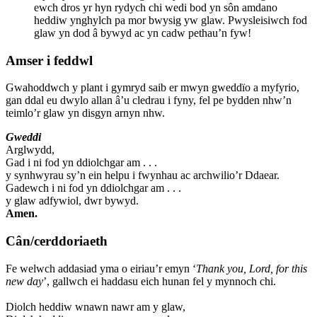
ewch dros yr hyn rydych chi wedi bod yn sôn amdano
heddiw ynghylch pa mor bwysig yw glaw. Pwysleisiwch fod
glaw yn dod â bywyd ac yn cadw pethau’n fyw!
Amser i feddwl
Gwahoddwch y plant i gymryd saib er mwyn gweddïo a myfyrio,
gan ddal eu dwylo allan â’u cledrau i fyny, fel pe bydden nhw’n
teimlo’r glaw yn disgyn arnyn nhw.
Gweddi
Arglwydd,
Gad i ni fod yn ddiolchgar am . . .
y synhwyrau sy’n ein helpu i fwynhau ac archwilio’r Ddaear.
Gadewch i ni fod yn ddiolchgar am . . .
y glaw adfywiol, dwr bywyd.
Amen.
Cân/cerddoriaeth
Fe welwch addasiad yma o eiriau’r emyn ‘
Thank you, Lord, for this
new day
’, gallwch ei haddasu eich hunan fel y mynnoch chi.
Diolch heddiw wnawn nawr am y glaw,