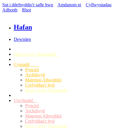
Sut i ddefnyddio'r safle hwn
Amdanom ni
Cyflwyniadau
Adborth
Rhoi
Hafan
Dewislen
Dod o hyd i Wasanaeth
Cynradd
Pynciol
Archifwyd
Materion Allweddol
Crefyddau'r byd
Dod o hyd i Wasanaeth
Uwchradd
Pynciol
Archifwyd
Materion Allweddol
Crefyddau'r byd
Dod o hyd i Wasanaeth