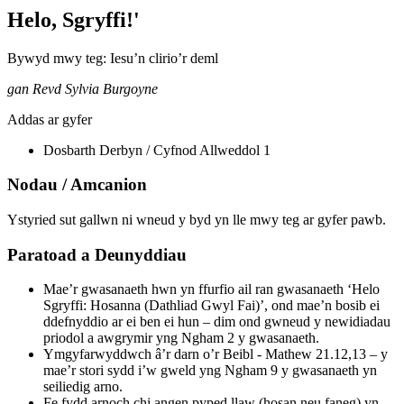
Helo, Sgryffi!'
Bywyd mwy teg: Iesu’n clirio’r deml
gan Revd Sylvia Burgoyne
Addas ar gyfer
Dosbarth Derbyn / Cyfnod Allweddol 1
Nodau / Amcanion
Ystyried sut gallwn ni wneud y byd yn lle mwy teg ar gyfer pawb.
Paratoad a Deunyddiau
Mae’r gwasanaeth hwn yn ffurfio ail ran gwasanaeth ‘Helo
Sgryffi: Hosanna (Dathliad Gwyl Fai)’, ond mae’n bosib ei
ddefnyddio ar ei ben ei hun – dim ond gwneud y newidiadau
priodol a awgrymir yng Ngham 2 y gwasanaeth.
Ymgyfarwyddwch â’r darn o’r Beibl - Mathew 21.12,13 – y
mae’r stori sydd i’w gweld yng Ngham 9 y gwasanaeth yn
seiliedig arno.
Fe fydd arnoch chi angen pyped llaw (hosan neu faneg) yn