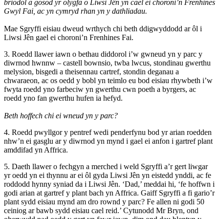
briodol a gosod yr olygfa o Liwsi Jên yn cael ei choroni’n Frenhines
Gwyl Fai, ac yn cymryd rhan yn y dathliadau.
Mae Sgryffi eisiau dweud wrthych chi beth ddigwyddodd ar ôl i
Liwsi Jên gael ei choroni’n Frenhines Fai.
3. Roedd llawer iawn o bethau diddorol i’w gwneud yn y parc y
diwrnod hwnnw – castell bownsio, twba lwcus, stondinau gwerthu
melysion, bisgedi a theisennau cartref, stondin deganau a
chwaraeon, ac os oedd y bobl yn teimlo eu bod eisiau rhywbeth i’w
fwyta roedd yno farbeciw yn gwerthu cwn poeth a byrgers, ac
roedd yno fan gwerthu hufen ia hefyd.
Beth hoffech chi ei wneud yn y parc?
4. Roedd pwyllgor y pentref wedi penderfynu bod yr arian roedden
nhw’n ei gasglu ar y diwrnod yn mynd i gael ei anfon i gartref plant
amddifad yn Affrica.
5. Daeth llawer o fechgyn a merched i weld Sgryffi a’r gert liwgar
yr oedd yn ei thynnu ar ei ôl gyda Liwsi Jên yn eistedd ynddi, ac fe
roddodd hynny syniad da i Liwsi Jên. ‘Dad,’ meddai hi, ‘fe hoffwn i
godi arian at gartref y plant bach yn Affrica. Gaiff Sgryffi a fi gario’r
plant sydd eisiau mynd am dro rownd y parc? Fe allen ni godi 50
ceiniog ar bawb sydd eisiau cael reid.’ Cytunodd Mr Bryn, ond