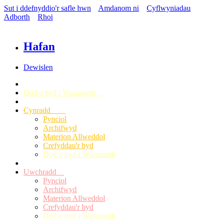
Sut i ddefnyddio'r safle hwn
Amdanom ni
Cyflwyniadau
Adborth
Rhoi
Hafan
Dewislen
Dod o hyd i Wasanaeth
Cynradd
Pynciol
Archifwyd
Materion Allweddol
Crefyddau'r byd
Dod o hyd i Wasanaeth
Uwchradd
Pynciol
Archifwyd
Materion Allweddol
Crefyddau'r byd
Dod o hyd i Wasanaeth