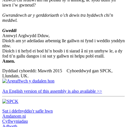
iawn i’w gwneud?
Gwrandewch ar y gerddoriaeth o’ch dewis tra byddwch chi’n
meddwl.
Gweddi
Annwyl Arglwydd Dduw,
Diolch am yr adeiladau arbennig lle gallwn ni fynd i weddïo ynddyn
nhw.
Diolch i ti hefyd ei bod hi’n bosib i ti siarad â ni yn unrhyw le, a dy
fod ti’n gallu dangos i ni sut y gallwn ni helpu pobl eraill.
Amen.
Dyddiad cyhoeddi: Mawrth 2015 Cyhoeddwyd gan SPCK,
Llundain, UK.
An English version of this assembly is also available >>
Sut i ddefnyddio'r safle hwn
Amdanom ni
Cyflwyniadau
Adborth