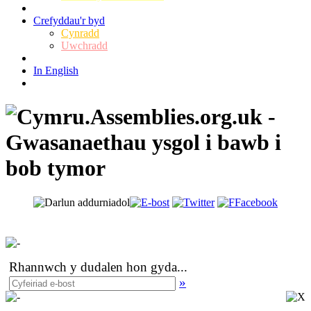
Crefyddau'r byd
Cynradd
Uwchradd
In English
Rhannwch y dudalen hon gyda
...
»