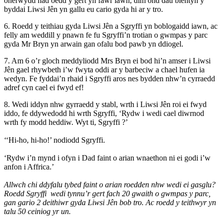
oherwydd nad oedd y gert yn fawr iawn, dim ond dau blentyn y
byddai Liwsi Jên yn gallu eu cario gyda hi ar y tro.
6. Roedd y teithiau gyda Liwsi Jên a Sgryffi yn boblogaidd iawn, ac
felly am weddill y pnawn fe fu Sgryffi’n trotian o gwmpas y parc
gyda Mr Bryn yn arwain gan ofalu bod pawb yn ddiogel.
7. Am 6 o’r gloch meddyliodd Mrs Bryn ei bod hi’n amser i Liwsi
Jên gael rhywbeth i’w fwyta oddi ar y barbeciw a chael hufen ia
wedyn. Fe fyddai’n rhaid i Sgryffi aros nes bydden nhw’n cyrraedd
adref cyn cael ei fwyd ef!
8. Wedi iddyn nhw gyrraedd y stabl, wrth i Liwsi Jên roi ei fwyd
iddo, fe ddywedodd hi wrth Sgryffi, ‘Rydw i wedi cael diwrnod
wrth fy modd heddiw. Wyt ti, Sgryffi ?’
‘‘Hi-ho, hi-ho!’ nodiodd Sgryffi.
‘Rydw i’n mynd i ofyn i Dad faint o arian wnaethon ni ei godi i’w
anfon i Affrica.’
Allwch chi ddyfalu tybed faint o arian roedden nhw wedi ei gasglu?
Roedd Sgryffi wedi tynnu’r gert fach 20 gwaith o gwmpas y parc,
gan gario 2 deithiwr gyda Liwsi Jên bob tro. Ac roedd y teithwyr yn
talu 50 ceiniog yr un.