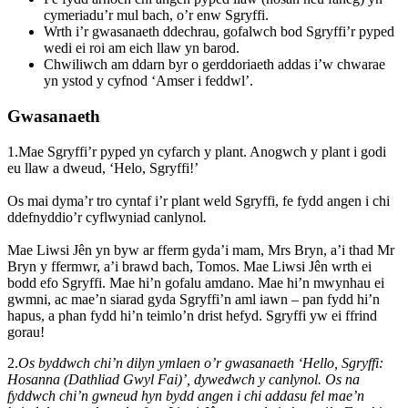
cymeriadu’r mul bach, o’r enw Sgryffi.
Wrth i’r gwasanaeth ddechrau, gofalwch bod Sgryffi’r pyped
wedi ei roi am eich llaw yn barod.
Chwiliwch am ddarn byr o gerddoriaeth addas i’w chwarae
yn ystod y cyfnod ‘Amser i feddwl’.
Gwasanaeth
1.Mae Sgryffi’r pyped yn cyfarch y plant. Anogwch y plant i godi
eu llaw a dweud, ‘Helo, Sgryffi!’
Os mai dyma’r tro cyntaf i’r plant weld Sgryffi, fe fydd angen i chi
ddefnyddio’r cyflwyniad canlynol
.
Mae Liwsi Jên yn byw ar fferm gyda’i mam, Mrs Bryn, a’i thad Mr
Bryn y ffermwr, a’i brawd bach, Tomos. Mae Liwsi Jên wrth ei
bodd efo Sgryffi. Mae hi’n gofalu amdano. Mae hi’n mwynhau ei
gwmni, ac mae’n siarad gyda Sgryffi’n aml iawn – pan fydd hi’n
hapus, a phan fydd hi’n teimlo’n drist hefyd. Sgryffi yw ei ffrind
gorau!
2.
Os byddwch chi’n dilyn ymlaen o’r gwasanaeth ‘Hello, Sgryffi:
Hosanna (Dathliad Gwyl Fai)’, dywedwch y canlynol. Os na
fyddwch chi’n gwneud hyn bydd angen i chi addasu fel mae’n