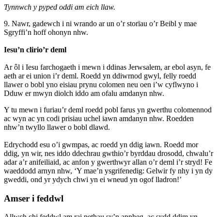
Tynnwch y pyped oddi am eich llaw.
9. Nawr, gadewch i ni wrando ar un o’r storïau o’r Beibl y mae
Sgryffi’n hoff ohonyn nhw.
Iesu’n clirio’r deml
Ar ôl i Iesu farchogaeth i mewn i ddinas Jerwsalem, ar ebol asyn, fe
aeth ar ei union i’r deml. Roedd yn ddiwrnod gwyl, felly roedd
llawer o bobl yno eisiau prynu colomen neu oen i’w cyflwyno i
Dduw er mwyn diolch iddo am ofalu amdanyn nhw.
Y tu mewn i furiau’r deml roedd pobl farus yn gwerthu colomennod
ac wyn ac yn codi prisiau uchel iawn amdanyn nhw. Roedden
nhw’n twyllo llawer o bobl dlawd.
Edrychodd esu o’i gwmpas, ac roedd yn ddig iawn. Roedd mor
ddig, yn wir, nes iddo ddechrau gwthio’r byrddau drosodd, chwalu’r
adar a’r anifeiliaid, ac anfon y gwerthwyr allan o’r deml i’r stryd! Fe
waeddodd arnyn nhw, ‘Y mae’n ysgrifenedig: Gelwir fy nhy i yn dy
gweddi, ond yr ydych chwi yn ei wneud yn ogof lladron!’
Amser i feddwl
Allwch chi feddwl am rai pethau sy’n annheg, ac sydd ddim yn