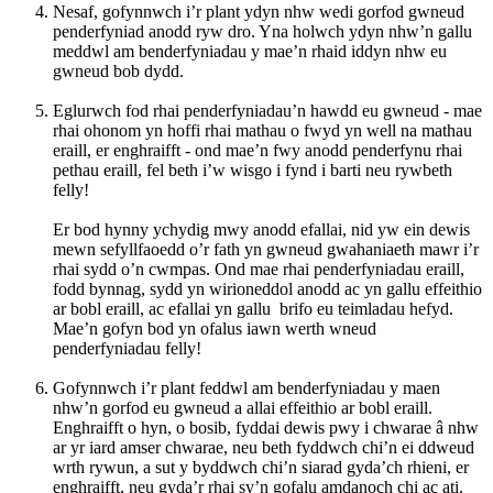
Nesaf, gofynnwch i’r plant ydyn nhw wedi gorfod gwneud
penderfyniad anodd ryw dro. Yna holwch ydyn nhw’n gallu
meddwl am benderfyniadau y mae’n rhaid iddyn nhw eu
gwneud bob dydd.
Eglurwch fod rhai penderfyniadau’n hawdd eu gwneud - mae
rhai ohonom yn hoffi rhai mathau o fwyd yn well na mathau
eraill, er enghraifft - ond mae’n fwy anodd penderfynu rhai
pethau eraill, fel beth i’w wisgo i fynd i barti neu rywbeth
felly!
Er bod hynny ychydig mwy anodd efallai, nid yw ein dewis
mewn sefyllfaoedd o’r fath yn gwneud gwahaniaeth mawr i’r
rhai sydd o’n cwmpas. Ond mae rhai penderfyniadau eraill,
fodd bynnag, sydd yn wirioneddol anodd ac yn gallu effeithio
ar bobl eraill, ac efallai yn gallu brifo eu teimladau hefyd.
Mae’n gofyn bod yn ofalus iawn werth wneud
penderfyniadau felly!
Gofynnwch i’r plant feddwl am benderfyniadau y maen
nhw’n gorfod eu gwneud a allai effeithio ar bobl eraill.
Enghraifft o hyn, o bosib, fyddai dewis pwy i chwarae â nhw
ar yr iard amser chwarae, neu beth fyddwch chi’n ei ddweud
wrth rywun, a sut y byddwch chi’n siarad gyda’ch rhieni, er
enghraifft, neu gyda’r rhai sy’n gofalu amdanoch chi ac ati.