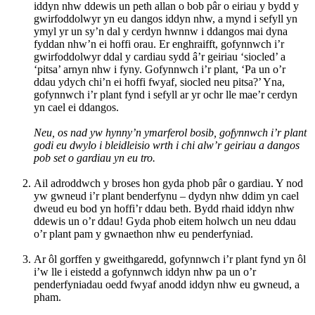
iddyn nhw ddewis un peth allan o bob pâr o eiriau y bydd y
gwirfoddolwyr yn eu dangos iddyn nhw, a mynd i sefyll yn
ymyl yr un sy’n dal y cerdyn hwnnw i ddangos mai dyna
fyddan nhw’n ei hoffi orau. Er enghraifft, gofynnwch i’r
gwirfoddolwyr ddal y cardiau sydd â’r geiriau ‘siocled’ a
‘pitsa’ arnyn nhw i fyny. Gofynnwch i’r plant, ‘Pa un o’r
ddau ydych chi’n ei hoffi fwyaf, siocled neu pitsa?’ Yna,
gofynnwch i’r plant fynd i sefyll ar yr ochr lle mae’r cerdyn
yn cael ei ddangos.
Neu, os nad yw hynny’n ymarferol bosib, gofynnwch i’r plant
godi eu dwylo i bleidleisio wrth i chi alw’r geiriau a dangos
pob set o gardiau yn eu tro.
Ail adroddwch y broses hon gyda phob pâr o gardiau. Y nod
yw gwneud i’r plant benderfynu – dydyn nhw ddim yn cael
dweud eu bod yn hoffi’r ddau beth. Bydd rhaid iddyn nhw
ddewis un o’r ddau! Gyda phob eitem holwch un neu ddau
o’r plant pam y gwnaethon nhw eu penderfyniad.
Ar ôl gorffen y gweithgaredd, gofynnwch i’r plant fynd yn ôl
i’w lle i eistedd a gofynnwch iddyn nhw pa un o’r
penderfyniadau oedd fwyaf anodd iddyn nhw eu gwneud, a
pham.