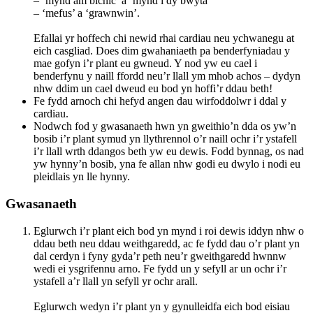
– ‘mynd am bicnic’ a ‘mynd i dy bwyta'
– ‘mefus’ a ‘grawnwin’.
Efallai yr hoffech chi newid rhai cardiau neu ychwanegu at
eich casgliad. Does dim gwahaniaeth pa benderfyniadau y
mae gofyn i’r plant eu gwneud. Y nod yw eu cael i
benderfynu y naill ffordd neu’r llall ym mhob achos – dydyn
nhw ddim un cael dweud eu bod yn hoffi’r ddau beth!
Fe fydd arnoch chi hefyd angen dau wirfoddolwr i ddal y
cardiau.
Nodwch fod y gwasanaeth hwn yn gweithio’n dda os yw’n
bosib i’r plant symud yn llythrennol o’r naill ochr i’r ystafell
i’r llall wrth ddangos beth yw eu dewis. Fodd bynnag, os nad
yw hynny’n bosib, yna fe allan nhw godi eu dwylo i nodi eu
pleidlais yn lle hynny.
Gwasanaeth
Eglurwch i’r plant eich bod yn mynd i roi dewis iddyn nhw o
ddau beth neu ddau weithgaredd, ac fe fydd dau o’r plant yn
dal cerdyn i fyny gyda’r peth neu’r gweithgaredd hwnnw
wedi ei ysgrifennu arno. Fe fydd un y sefyll ar un ochr i’r
ystafell a’r llall yn sefyll yr ochr arall.
Eglurwch wedyn i’r plant yn y gynulleidfa eich bod eisiau