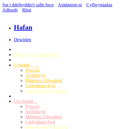
Sut i ddefnyddio'r safle hwn
Amdanom ni
Cyflwyniadau
Adborth
Rhoi
Hafan
Dewislen
Dod o hyd i Wasanaeth
Cynradd
Pynciol
Archifwyd
Materion Allweddol
Crefyddau'r byd
Dod o hyd i Wasanaeth
Uwchradd
Pynciol
Archifwyd
Materion Allweddol
Crefyddau'r byd
Dod o hyd i Wasanaeth