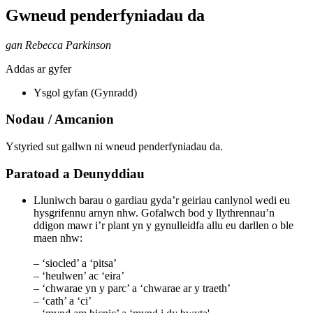
Gwneud penderfyniadau da
gan Rebecca Parkinson
Addas ar gyfer
Ysgol gyfan (Gynradd)
Nodau / Amcanion
Ystyried sut gallwn ni wneud penderfyniadau da.
Paratoad a Deunyddiau
Lluniwch barau o gardiau gyda’r geiriau canlynol wedi eu
hysgrifennu arnyn nhw. Gofalwch bod y llythrennau’n
ddigon mawr i’r plant yn y gynulleidfa allu eu darllen o ble
maen nhw:
– ‘siocled’ a ‘pitsa’
– ‘heulwen’ ac ‘eira’
– ‘chwarae yn y parc’ a ‘chwarae ar y traeth’
– ‘cath’ a ‘ci’