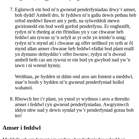
Eglurwch ein bod ni’n gwneud penderfyniadau drwy’r amser,
bob dydd! Ambell dro, fe fyddwn ni’n gallu dewis pethau heb
orfod meddwl llawer am y peth, na sylweddoli mewn
gwirionedd ein bod wedi gorfod penderfynu. Er enghraifft,
rydyn ni’n rhedeg at ein ffrindiau yn y cae chwarae heb
feddwl am rywun sy’n sefyll ar yr ochr yn teimlo’n unig;
rydyn ni’n mynd ati i chwarae ag offer neilltuol yn syth ar ôl
mynd allan amser chwarae heb feddwl efallai bod plant eraill
yn dymuno defnyddio’r offer hwnnw; rydyn ni’n dweud
ambell beth cas am rywrai er ein bod yn gwybod nad yw’n
iawn i ni wneud hynny.
Weithiau, pe bydden ni ddim ond aros am foment a meddwl,
mae’n bosib y bydden ni’n gwneud penderfyniad hollol
wahanol.
Rhowch her i’r plant, yn ystod yr wythnos i aros a threulio
amser i feddwl cyn gwneud penderfyniadau. Awgrymwch
iddyn nhw nad y dewis symlaf yw’r penderfyniad gorau bob
tro!
Amser i feddwl