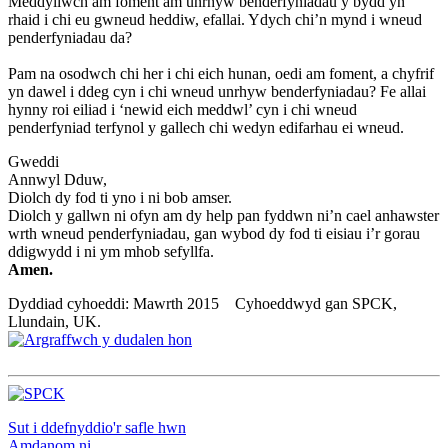
Meddyliwch am foment am unrhyw benderfyniadau y bydd yn
rhaid i chi eu gwneud heddiw, efallai. Ydych chi’n mynd i wneud
penderfyniadau da?
Pam na osodwch chi her i chi eich hunan, oedi am foment, a chyfrif
yn dawel i ddeg cyn i chi wneud unrhyw benderfyniadau? Fe allai
hynny roi eiliad i ‘newid eich meddwl’ cyn i chi wneud
penderfyniad terfynol y gallech chi wedyn edifarhau ei wneud.
Gweddi
Annwyl Dduw,
Diolch dy fod ti yno i ni bob amser.
Diolch y gallwn ni ofyn am dy help pan fyddwn ni’n cael anhawster
wrth wneud penderfyniadau, gan wybod dy fod ti eisiau i’r gorau
ddigwydd i ni ym mhob sefyllfa.
Amen.
Dyddiad cyhoeddi: Mawrth 2015 Cyhoeddwyd gan SPCK,
Llundain, UK.
Sut i ddefnyddio'r safle hwn
Amdanom ni