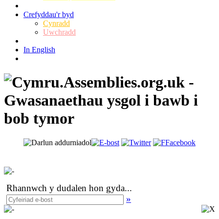
Crefyddau'r byd
Cynradd
Uwchradd
In English
Rhannwch y dudalen hon gyda
...
»