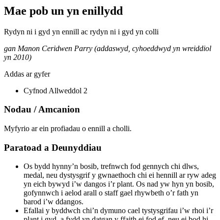
Mae pob un yn enillydd
Rydyn ni i gyd yn ennill ac rydyn ni i gyd yn colli
gan Manon Ceridwen Parry (addaswyd, cyhoeddwyd yn wreiddiol
yn 2010)
Addas ar gyfer
Cyfnod Allweddol 2
Nodau / Amcanion
Myfyrio ar ein profiadau o ennill a cholli.
Paratoad a Deunyddiau
Os bydd hynny’n bosib, trefnwch fod gennych chi dlws,
medal, neu dystysgrif y gwnaethoch chi ei hennill ar ryw adeg
yn eich bywyd i’w dangos i’r plant. Os nad yw hyn yn bosib,
gofynnwch i aelod arall o staff gael rhywbeth o’r fath yn
barod i’w ddangos.
Efallai y byddwch chi’n dymuno cael tystysgrifau i’w rhoi i’r
plant i gyd, a fydd yn datgan y ffaith ei fod ef, neu ei bod hi,