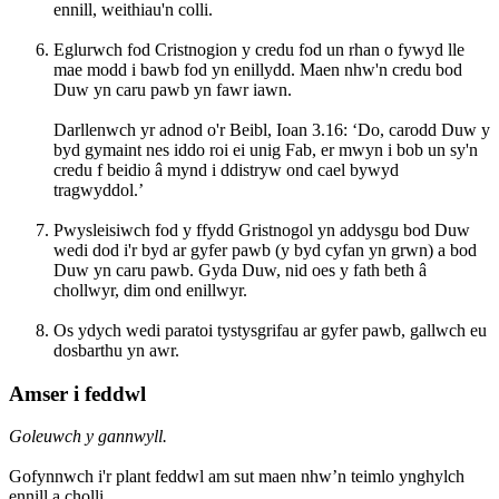
ennill, weithiau'n colli.
Eglurwch fod Cristnogion y credu fod un rhan o fywyd lle
mae modd i bawb fod yn enillydd. Maen nhw'n credu bod
Duw yn caru pawb yn fawr iawn.
Darllenwch yr adnod o'r Beibl, Ioan 3.16: ‘Do, carodd Duw y
byd gymaint nes iddo roi ei unig Fab, er mwyn i bob un sy'n
credu f beidio â mynd i ddistryw ond cael bywyd
tragwyddol.’
Pwysleisiwch fod y ffydd Gristnogol yn addysgu bod Duw
wedi dod i'r byd ar gyfer pawb (y byd cyfan yn grwn) a bod
Duw yn caru pawb. Gyda Duw, nid oes y fath beth â
chollwyr, dim ond enillwyr.
Os ydych wedi paratoi tystysgrifau ar gyfer pawb, gallwch eu
dosbarthu yn awr.
Amser i feddwl
Goleuwch y gannwyll.
Gofynnwch i'r plant feddwl am sut maen nhw’n teimlo ynghylch
ennill a cholli.