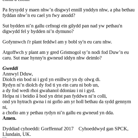
Pa feysydd y maen nhw’n disgwyl ennill ynddyn nhw, a pha bethau
fyddan nhw’n eu cael yn fwy anodd?
Sut bydden ni’n gallu cefnogi ein gilydd pan nad yw pethau'n
digwydd fel y bydden ni’n dymuno?
Gofynnwch i'r plant feddwl am y bobl sy'n eu caru nhw.
Atgoffwch y plant am y gred Gristnogol sy’n nodi fod Duw’n eu
caru. Sut mae hynny'n gwneud iddyn nhw deimlo?
Gweddi
Annwyl Dduw,
Diolch ein bod ni i gyd yn enillwyr yn dy olwg di.
Rydyn ni’n diolch dy fod ti yn ein caru ni bob un,
a dy fod wedi rhoi gwahanol ddoniau i ni i gyd.
Helpa ni i beidio â bod yn drist pan fyddwn ni’n colli,
ond yn hytrach gwna i ni gofio am yr holl bethau da sydd gennym
ni,
a chofio am y pethau rydyn ni’n gallu eu gwneud yn dda.
Amen.
Dyddiad cyhoeddi: Gorffennaf 2017 Cyhoeddwyd gan SPCK,
Llundain, UK.