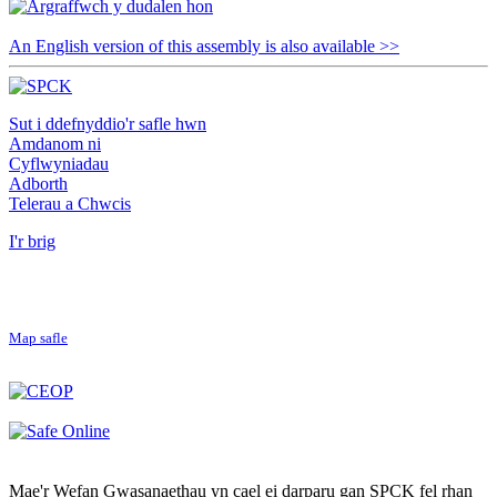
An English version of this assembly is also available >>
Sut i ddefnyddio'r safle hwn
Amdanom ni
Cyflwyniadau
Adborth
Telerau a Chwcis
I'r brig
Map safle
Mae'r Wefan Gwasanaethau yn cael ei darparu gan SPCK fel rhan