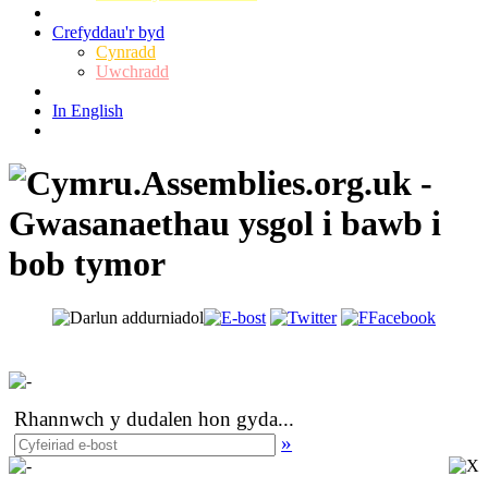
Crefyddau'r byd
Cynradd
Uwchradd
In English
Rhannwch y dudalen hon gyda
...
»