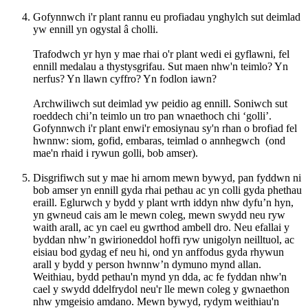
Gofynnwch i'r plant rannu eu profiadau ynghylch sut deimlad
yw ennill yn ogystal â cholli.
Trafodwch yr hyn y mae rhai o'r plant wedi ei gyflawni, fel
ennill medalau a thystysgrifau. Sut maen nhw'n teimlo? Yn
nerfus? Yn llawn cyffro? Yn fodlon iawn?
Archwiliwch sut deimlad yw peidio ag ennill. Soniwch sut
roeddech chi’n teimlo un tro pan wnaethoch chi ‘golli’.
Gofynnwch i'r plant enwi'r emosiynau sy'n rhan o brofiad fel
hwnnw: siom, gofid, embaras, teimlad o annhegwch (ond
mae'n rhaid i rywun golli, bob amser).
Disgrifiwch sut y mae hi arnom mewn bywyd, pan fyddwn ni
bob amser yn ennill gyda rhai pethau ac yn colli gyda phethau
eraill. Eglurwch y bydd y plant wrth iddyn nhw dyfu’n hyn,
yn gwneud cais am le mewn coleg, mewn swydd neu ryw
waith arall, ac yn cael eu gwrthod ambell dro. Neu efallai y
byddan nhw’n gwirioneddol hoffi ryw unigolyn neilltuol, ac
eisiau bod gydag ef neu hi, ond yn anffodus gyda rhywun
arall y bydd y person hwnnw’n dymuno mynd allan.
Weithiau, bydd pethau'n mynd yn dda, ac fe fyddan nhw'n
cael y swydd ddelfrydol neu'r lle mewn coleg y gwnaethon
nhw ymgeisio amdano. Mewn bywyd, rydym weithiau'n