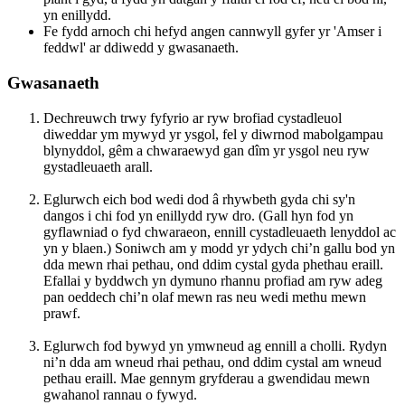
yn enillydd.
Fe fydd arnoch chi hefyd angen cannwyll gyfer yr 'Amser i
feddwl' ar ddiwedd y gwasanaeth.
Gwasanaeth
Dechreuwch trwy fyfyrio ar ryw brofiad cystadleuol
diweddar ym mywyd yr ysgol, fel y diwrnod mabolgampau
blynyddol, gêm a chwaraewyd gan dîm yr ysgol neu ryw
gystadleuaeth arall.
Eglurwch eich bod wedi dod â rhywbeth gyda chi sy'n
dangos i chi fod yn enillydd ryw dro. (Gall hyn fod yn
gyflawniad o fyd chwaraeon, ennill cystadleuaeth lenyddol ac
yn y blaen.) Soniwch am y modd yr ydych chi’n gallu bod yn
dda mewn rhai pethau, ond ddim cystal gyda phethau eraill.
Efallai y byddwch yn dymuno rhannu profiad am ryw adeg
pan oeddech chi’n olaf mewn ras neu wedi methu mewn
prawf.
Eglurwch fod bywyd yn ymwneud ag ennill a cholli. Rydyn
ni’n dda am wneud rhai pethau, ond ddim cystal am wneud
pethau eraill. Mae gennym gryfderau a gwendidau mewn
gwahanol rannau o fywyd.