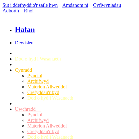
Sut i ddefnyddio'r safle hwn
Amdanom ni
Cyflwyniadau
Adborth
Rhoi
Hafan
Dewislen
Dod o hyd i Wasanaeth
Cynradd
Pynciol
Archifwyd
Materion Allweddol
Crefyddau'r byd
Dod o hyd i Wasanaeth
Uwchradd
Pynciol
Archifwyd
Materion Allweddol
Crefyddau'r byd
Dod o hyd i Wasanaeth