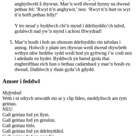
anghydweld â rhywun. Mae’n well dweud hynny na dweud
pethau fel: ‘Rwyt ti’n anghywir,’ neu: ‘Rwyt ti’n hurt os wyt
ti’n hoffi pethau felly!’
Y tro nesaf y byddwch chi’n mynd i ddefnyddio’ch tafod,
gofalwch nad yw’n mynd i achosi ffrwydrad!
Mae’n bosib i bob un ohonom ddefnyddio ein tafodau i
annog. Holwch y plant oes rhywun wedi dweud rhywbeth
wrthyn nhw heddiw sydd wedi bod yn gyfrwng i’w codi neu
i adeiladu eu hyder. Byddwch yn barod gyda rhai
enghreifftiau eich hun o bethau cadarnhaol y mae’n bosib eu
dweud. Dathlwch y rhain gyda’ch gilydd.
Amser i feddwl
Myfyrdod
:
Wrth i ni edrych unwaith eto ar y clip fideo, meddyliwch am rym
geiriau.
NEU
Gall geiriau fod yn llym.
Gall geiriau fod yn greulon.
Gall geiriau frifo.
Gall geiriau fod yn ddefnyddiol.