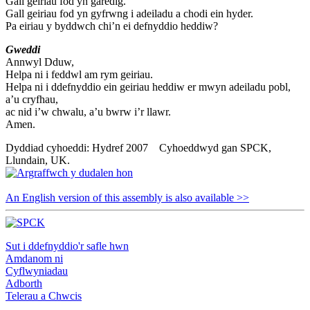
Gall geiriau fod yn garedig.
Gall geiriau fod yn gyfrwng i adeiladu a chodi ein hyder.
Pa eiriau y byddwch chi’n ei defnyddio heddiw?
Gweddi
Annwyl Dduw,
Helpa ni i feddwl am rym geiriau.
Helpa ni i ddefnyddio ein geiriau heddiw er mwyn adeiladu pobl,
a’u cryfhau,
ac nid i’w chwalu, a’u bwrw i’r llawr.
Amen.
Dyddiad cyhoeddi: Hydref 2007 Cyhoeddwyd gan SPCK,
Llundain, UK.
An English version of this assembly is also available >>
Sut i ddefnyddio'r safle hwn
Amdanom ni
Cyflwyniadau
Adborth
Telerau a Chwcis