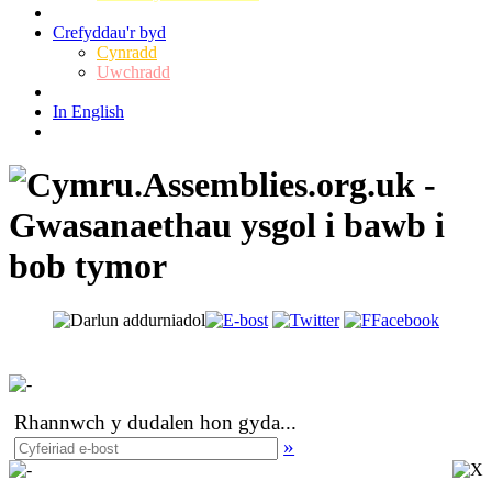
Crefyddau'r byd
Cynradd
Uwchradd
In English
Rhannwch y dudalen hon gyda
...
»