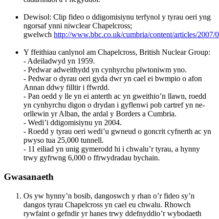
Dewisol: Clip fideo o ddigomisiynu terfynol y tyrau oeri yng
ngorsaf ynni niwclear Chapelcross;
gwelwch
http://www.bbc.co.uk/cumbria/content/articles/2007/
Y ffeithiau canlynol am Chapelcross, British Nuclear Group:
- Adeiladwyd yn 1959.
- Pedwar adweithydd yn cynhyrchu plwtoniwm yno.
- Pedwar o dyrau oeri gyda dwr yn cael ei bwmpio o afon
Annan ddwy filltir i ffwrdd.
- Pan oedd y lle yn ei anterth ac yn gweithio’n llawn, roedd
yn cynhyrchu digon o drydan i gyflenwi pob cartref yn ne-
orllewin yr Alban, the ardal y Borders a Cumbria.
- Wedi’i ddigomisiynu yn 2004.
- Roedd y tyrau oeri wedi’u gwneud o goncrit cyfnerth ac yn
pwyso tua 25,000 tunnell.
- 11 eiliad yn unig gymerodd hi i chwalu’r tyrau, a hynny
trwy gyfrwng 6,000 o ffrwydradau bychain.
Gwasanaeth
Os yw hynny’n bosib, dangoswch y rhan o’r fideo sy’n
dangos tyrau Chapelcross yn cael eu chwalu. Rhowch
rywfaint o gefndir yr hanes trwy ddefnyddio’r wybodaeth