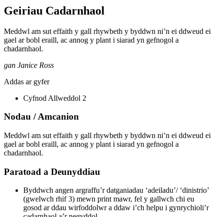
Geiriau Cadarnhaol
Meddwl am sut effaith y gall rhywbeth y byddwn ni’n ei ddweud ei
gael ar bobl eraill, ac annog y plant i siarad yn gefnogol a
chadarnhaol.
gan Janice Ross
Addas ar gyfer
Cyfnod Allweddol 2
Nodau / Amcanion
Meddwl am sut effaith y gall rhywbeth y byddwn ni’n ei ddweud ei
gael ar bobl eraill, ac annog y plant i siarad yn gefnogol a
chadarnhaol.
Paratoad a Deunyddiau
Byddwch angen argraffu’r datganiadau ‘adeiladu’/ ‘dinistrio’
(gwelwch rhif 3) mewn print mawr, fel y gallwch chi eu
gosod ar ddau wirfoddolwr a ddaw i’ch helpu i gynrychioli’r
cadarnhaol a’r negyddol.