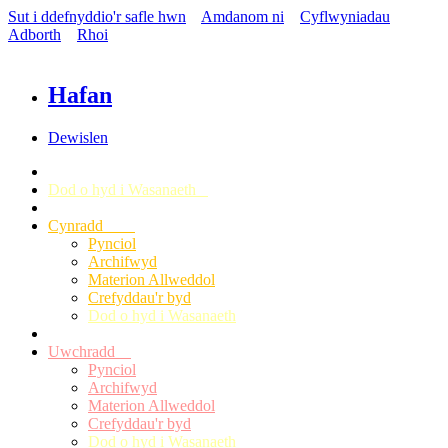
Sut i ddefnyddio'r safle hwn
Amdanom ni
Cyflwyniadau
Adborth
Rhoi
Hafan
Dewislen
Dod o hyd i Wasanaeth
Cynradd
Pynciol
Archifwyd
Materion Allweddol
Crefyddau'r byd
Dod o hyd i Wasanaeth
Uwchradd
Pynciol
Archifwyd
Materion Allweddol
Crefyddau'r byd
Dod o hyd i Wasanaeth