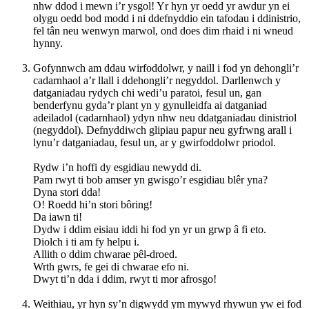
nhw ddod i mewn i’r ysgol! Yr hyn yr oedd yr awdur yn ei
olygu oedd bod modd i ni ddefnyddio ein tafodau i ddinistrio,
fel tân neu wenwyn marwol, ond does dim rhaid i ni wneud
hynny.
Gofynnwch am ddau wirfoddolwr, y naill i fod yn dehongli’r
cadarnhaol a’r llall i ddehongli’r negyddol. Darllenwch y
datganiadau rydych chi wedi’u paratoi, fesul un, gan
benderfynu gyda’r plant yn y gynulleidfa ai datganiad
adeiladol (cadarnhaol) ydyn nhw neu ddatganiadau dinistriol
(negyddol). Defnyddiwch glipiau papur neu gyfrwng arall i
lynu’r datganiadau, fesul un, ar y gwirfoddolwr priodol.
Rydw i’n hoffi dy esgidiau newydd di.
Pam rwyt ti bob amser yn gwisgo’r esgidiau blêr yna?
Dyna stori dda!
O! Roedd hi’n stori bôring!
Da iawn ti!
Dydw i ddim eisiau iddi hi fod yn yr un grwp â fi eto.
Diolch i ti am fy helpu i.
Allith o ddim chwarae pêl-droed.
Wrth gwrs, fe gei di chwarae efo ni.
Dwyt ti’n dda i ddim, rwyt ti mor afrosgo!
Weithiau, yr hyn sy’n digwydd ym mywyd rhywun yw ei fod