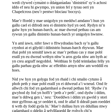
wedi clywed cymaint o ddatganiadau ‘dinistriol’ sy’n achosi
iddo ef neu hi gwympo, yn union fel y tyrau oeri yn
Chapelcross (neu’r pentwr blociau/ bocsys).
Mae’r ffordd y mae unigolyn yn meddwl amdano’i hun yn
gallu cael ei difrodi neu ei dinistrio hyd yn oed. Rydyn ni’n
galw hyn yn hunan-barch, ac mae dweud pethau cas am
rywun yn gallu dinistrio hunan-barch yr unigolyn hwnnw.
Yn aml iawn, nifer fawr o ffrwydradau bach sy’n gallu
crynhoi at ei gilydd i ddinistrio hunan-barch rhywun. Mae
rhai pobl yn sensitif iawn ac mae’r pethau cas y mae pobl
eraill yn eu dweud wrthyn nhw’n aros gyda nhw am byth ac
yn creu argraff negyddol. Weithiau fe fydd teimladau felly yn
gallu parhau gyda nhw ac effeithio arnyn nhw am weddill eu
hoes.
Nid yw hyn yn golygu fod yn rhaid i chi smalio cytuno â
phob peth y mae pobl eraill yn ei ddweud a’i wneud. Ond fe
allwch chi fod yn gadarnhaol a dweud pethau fel: ‘Rydw i’n
gwybod dy fod yn hoffi’r ‘peth a’r peth’, ond dydw i ddim,
mae’n ddrwg gen i,’ neu: ‘Doeddwn i ddim yn gweld y stori
mor gyffrous ag yr oeddet ti, ond fe allaf fi ddeall pam roeddet
ti wrth dy fodd gyda hi.’ Mae’r dulliau hyn yn ddulliau mwy
cadarnhaol o ddelio â sefyllfaoedd lle rydych chi’n