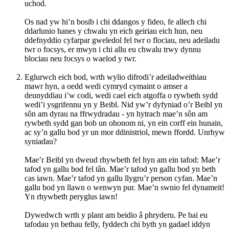
uchod.
Os nad yw hi’n bosib i chi ddangos y fideo, fe allech chi
ddarlunio hanes y chwalu yn eich geiriau eich hun, neu
ddefnyddio cyfarpar gweledol fel twr o flociau, neu adeiladu
twr o focsys, er mwyn i chi allu eu chwalu trwy dynnu
blociau neu focsys o waelod y twr.
Eglurwch eich bod, wrth wylio difrodi’r adeiladweithiau
mawr hyn, a oedd wedi cymryd cymaint o amser a
deunyddiau i’w codi, wedi cael eich atgoffa o rywbeth sydd
wedi’i ysgrifennu yn y Beibl. Nid yw’r dyfyniad o’r Beibl yn
sôn am dyrau na ffrwydradau - yn hytrach mae’n sôn am
rywbeth sydd gan bob un ohonom ni, yn ein corff ein hunain,
ac sy’n gallu bod yr un mor ddinistriol, mewn ffordd. Unrhyw
syniadau?
Mae’r Beibl yn dweud rhywbeth fel hyn am ein tafod: Mae’r
tafod yn gallu bod fel tân. Mae’r tafod yn gallu bod yn beth
cas iawn. Mae’r tafod yn gallu llygru’r person cyfan. Mae’n
gallu bod yn llawn o wenwyn pur. Mae’n swnio fel dynameit!
Yn rhywbeth peryglus iawn!
Dywedwch wrth y plant am beidio â phryderu. Pe bai eu
tafodau yn bethau felly, fyddech chi byth yn gadael iddyn