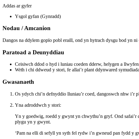
Addas ar gyfer
Ysgol gyfan (Gynradd)
Nodau / Amcanion
Dangos na ddylem gopïo pobl eraill, ond yn hytrach dysgu bod yn ni 
Paratoad a Deunyddiau
Ceisiwch ddod o hyd i luniau coeden dderw, helygen a llwyfe
Wrth i chi ddweud y stori, fe allai’r plant ddynwared symudiad
Gwasanaeth
Os ydych chi’n defnyddio lluniau’r coed, dangoswch nhw i’r p
Yna adroddwch y stori:
Yn y goedwig, roedd y gwynt yn chwythu’n gryf. Ond safai’r d
plygu yn y gwynt.
‘Pam na elli di sefyll yn syth fel rydw i’n gwneud pan fydd y