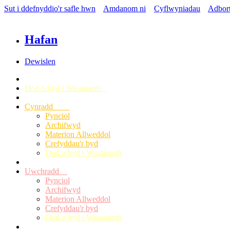
Sut i ddefnyddio'r safle hwn
Amdanom ni
Cyflwyniadau
Adbor
Hafan
Dewislen
Dod o hyd i Wasanaeth
Cynradd
Pynciol
Archifwyd
Materion Allweddol
Crefyddau'r byd
Dod o hyd i Wasanaeth
Uwchradd
Pynciol
Archifwyd
Materion Allweddol
Crefyddau'r byd
Dod o hyd i Wasanaeth