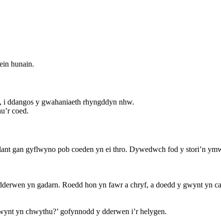
ein hunain.
n, i ddangos y gwahaniaeth rhyngddyn nhw.
au’r coed.
lant gan gyflwyno pob coeden yn ei thro. Dywedwch fod y stori’n ymw
derwen yn gadarn. Roedd hon yn fawr a chryf, a doedd y gwynt yn cae
 gwynt yn chwythu?’ gofynnodd y dderwen i’r helygen.