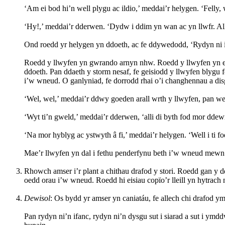
‘Am ei bod hi’n well plygu ac ildio,’ meddai’r helygen. ‘Felly
‘Hy!,’ meddai’r dderwen. ‘Dydw i ddim yn wan ac yn llwfr. All
Ond roedd yr helygen yn ddoeth, ac fe ddywedodd, ‘Rydyn ni 
Roedd y llwyfen yn gwrando arnyn nhw. Roedd y llwyfen yn edm
ddoeth. Pan ddaeth y storm nesaf, fe geisiodd y llwyfen blygu
i’w wneud. O ganlyniad, fe dorrodd rhai o’i changhennau a disg
‘Wel, wel,’ meddai’r ddwy goeden arall wrth y llwyfen, pan wel
‘Wyt ti’n gweld,’ meddai’r dderwen, ‘alli di byth fod mor ddewr 
‘Na mor hyblyg ac ystwyth â fi,’ meddai’r helygen. ‘Well i ti fo
Mae’r llwyfen yn dal i fethu penderfynu beth i’w wneud mewn 
Rhowch amser i’r plant a chithau drafod y stori. Roedd gan y 
oedd orau i’w wneud. Roedd hi eisiau copïo’r lleill yn hytrach 
Dewisol
: Os bydd yr amser yn caniatáu, fe allech chi drafod y
Pan rydyn ni’n ifanc, rydyn ni’n dysgu sut i siarad a sut i ym