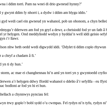
, wna i ddim torri. Pam na wnei di drio gwneud hynny?’
 y gwynt ddim fy nhorri i, a dydw i ddim am blygu iddo.’
i gyd wedi cael ein gwneud yn wahanol, pob un ohonom, a chyn belled
ygu’r dderwen am fod yn gryf a dewr, a cheisiodd fod yr un fath â hi
 fel yr helygen. Ond meddyliodd wedyn y byddai’n well iddi geisio sef
yn i’r llawr.
son nhw beth oedd wedi digwydd iddi. ‘Ddylet ti ddim copïo rhywun ara
a chryf a chadarn â fi.’
d yn ti dy hun.’
storm, ac mae ei changhennau hi’n aml yn torri yn y gwyntoedd cryfio
dderwen a’r helygen ddwy ffordd wahanol o ddelio â’r sefyllfa - eu ffy
nac bodloni ar fod yn hi ei hun.
mhellach a chynnwys pynciau fel:
ddwyn trwy gopïo’r bobl sydd o’u cwmpas. Fel rydyn ni’n tyfu, rydyn ni