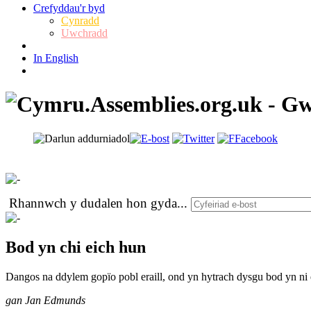
Crefyddau'r byd
Cynradd
Uwchradd
In English
Rhannwch y dudalen hon gyda
...
Bod yn chi eich hun
Dangos na ddylem gopïo pobl eraill, ond yn hytrach dysgu bod yn ni 
gan Jan Edmunds