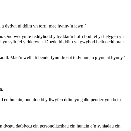
 a dydyn ni ddim yn torri, mae hynny’n iawn.’
. Ond wedyn fe feddyliodd y byddai’n hoffi bod fel yr helygen yn
yll yn syth fel y dderwen. Doedd hi ddim yn gwybod beth oedd orau
ll. Mae’n well i ti benderfynu drosot ti dy hun, a glynu at hynny.’
n.
rdd eu hunain, ond doedd y llwyfen ddim yn gallu penderfynu beth
’n dysgu datblygu ein personoliaethau ein hunain a’n syniadau ein