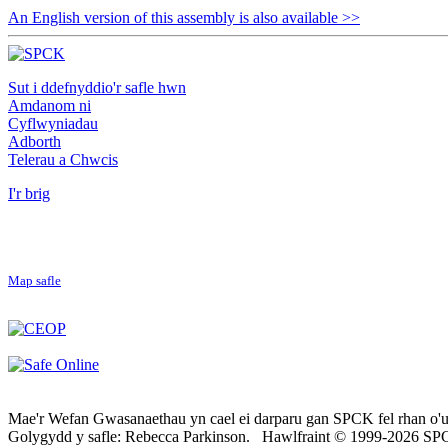
An English version of this assembly is also available >>
Sut i ddefnyddio'r safle hwn
Amdanom ni
Cyflwyniadau
Adborth
Telerau a Chwcis
I'r brig
Map safle
Mae'r Wefan Gwasanaethau yn cael ei darparu gan SPCK fel rhan o'u
Golygydd y safle: Rebecca Parkinson. Hawlfraint © 1999-2026 S