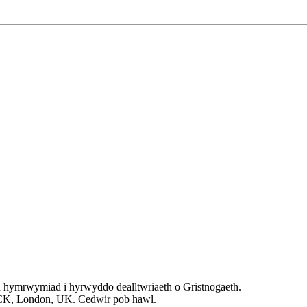
 hymrwymiad i hyrwyddo dealltwriaeth o Gristnogaeth.
PCK, London, UK. Cedwir pob hawl.