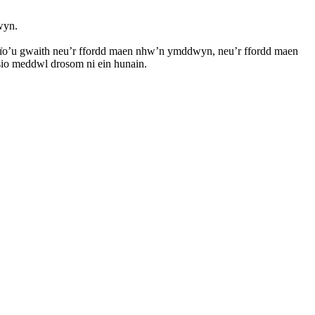
wyn.
opïo’u gwaith neu’r ffordd maen nhw’n ymddwyn, neu’r ffordd maen
sio meddwl drosom ni ein hunain.