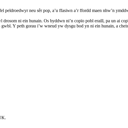
fel peldroedwyr neu sêr pop, a’u ffasiwn a’r ffordd maen nhw’n ymdd
l drosom ni ein hunain. Os byddwn ni’n copïo pobl eraill, pa un ai c
 gwbl. Y peth gorau i’w wneud yw dysgu bod yn ni ein hunain, a chei
UK.