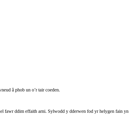
neud â phob un o’r tair coeden.
l fawr ddim effaith arni. Sylwodd y dderwen fod yr helygen fain yn