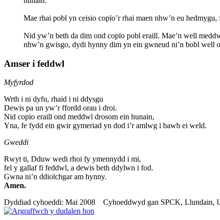
hunain.
Mae rhai pobl yn ceisio copïo’r rhai maen nhw’n eu hedmygu, 
Nid yw’n beth da dim ond copïo pobl eraill. Mae’n well meddw
nhw’n gwisgo, dydi hynny dim yn ein gwneud ni’n bobl well o
Amser i feddwl
Myfyrdod
Wrth i ni dyfu, rhaid i ni ddysgu
Dewis pa un yw’r ffordd orau i droi.
Nid copïo eraill ond meddwl drosom ein hunain,
Yna, fe fydd ein gwir gymeriad yn dod i’r amlwg i bawb ei weld.
Gweddi
Rwyt ti, Dduw wedi rhoi fy ymennydd i mi,
fel y gallaf fi feddwl, a dewis beth ddylwn i fod.
Gwna ni’n ddiolchgar am hynny.
Amen.
Dyddiad cyhoeddi: Mai 2008 Cyhoeddwyd gan SPCK, Llundain, 