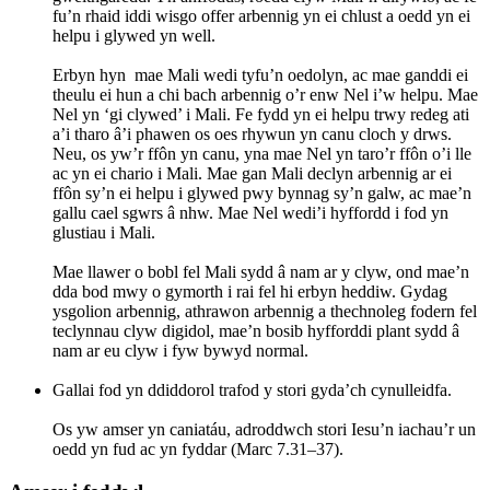
fu’n rhaid iddi wisgo offer arbennig yn ei chlust a oedd yn ei
helpu i glywed yn well.
Erbyn hyn mae Mali wedi tyfu’n oedolyn, ac mae ganddi ei
theulu ei hun a chi bach arbennig o’r enw Nel i’w helpu. Mae
Nel yn ‘gi clywed’ i Mali. Fe fydd yn ei helpu trwy redeg ati
a’i tharo â’i phawen os oes rhywun yn canu cloch y drws.
Neu, os yw’r ffôn yn canu, yna mae Nel yn taro’r ffôn o’i lle
ac yn ei chario i Mali. Mae gan Mali declyn arbennig ar ei
ffôn sy’n ei helpu i glywed pwy bynnag sy’n galw, ac mae’n
gallu cael sgwrs â nhw. Mae Nel wedi’i hyffordd i fod yn
glustiau i Mali.
Mae llawer o bobl fel Mali sydd â nam ar y clyw, ond mae’n
dda bod mwy o gymorth i rai fel hi erbyn heddiw. Gydag
ysgolion arbennig, athrawon arbennig a thechnoleg fodern fel
teclynnau clyw digidol, mae’n bosib hyfforddi plant sydd â
nam ar eu clyw i fyw bywyd normal.
Gallai fod yn ddiddorol trafod y stori gyda’ch cynulleidfa.
Os yw amser yn caniatáu, adroddwch stori Iesu’n iachau’r un
oedd yn fud ac yn fyddar (Marc 7.31–37).