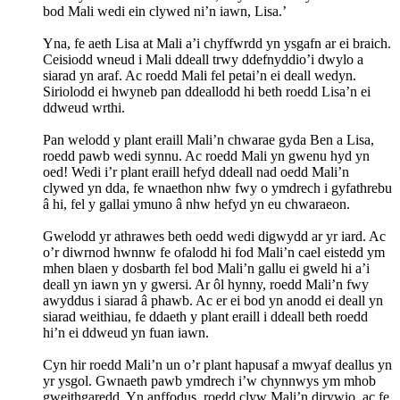
bod Mali wedi ein clywed ni’n iawn, Lisa.’
Yna, fe aeth Lisa at Mali a’i chyffwrdd yn ysgafn ar ei braich.
Ceisiodd wneud i Mali ddeall trwy ddefnyddio’i dwylo a
siarad yn araf. Ac roedd Mali fel petai’n ei deall wedyn.
Siriolodd ei hwyneb pan ddeallodd hi beth roedd Lisa’n ei
ddweud wrthi.
Pan welodd y plant eraill Mali’n chwarae gyda Ben a Lisa,
roedd pawb wedi synnu. Ac roedd Mali yn gwenu hyd yn
oed! Wedi i’r plant eraill hefyd ddeall nad oedd Mali’n
clywed yn dda, fe wnaethon nhw fwy o ymdrech i gyfathrebu
â hi, fel y gallai ymuno â nhw hefyd yn eu chwaraeon.
Gwelodd yr athrawes beth oedd wedi digwydd ar yr iard. Ac
o’r diwrnod hwnnw fe ofalodd hi fod Mali’n cael eistedd ym
mhen blaen y dosbarth fel bod Mali’n gallu ei gweld hi a’i
deall yn iawn yn y gwersi. Ar ôl hynny, roedd Mali’n fwy
awyddus i siarad â phawb. Ac er ei bod yn anodd ei deall yn
siarad weithiau, fe ddaeth y plant eraill i ddeall beth roedd
hi’n ei ddweud yn fuan iawn.
Cyn hir roedd Mali’n un o’r plant hapusaf a mwyaf deallus yn
yr ysgol. Gwnaeth pawb ymdrech i’w chynnwys ym mhob
gweithgaredd. Yn anffodus, roedd clyw Mali’n dirywio, ac fe