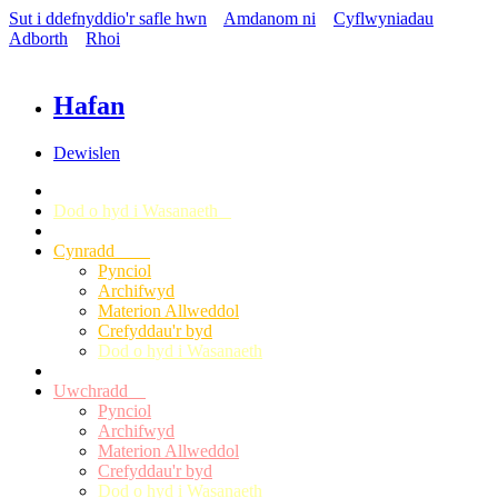
Sut i ddefnyddio'r safle hwn
Amdanom ni
Cyflwyniadau
Adborth
Rhoi
Hafan
Dewislen
Dod o hyd i Wasanaeth
Cynradd
Pynciol
Archifwyd
Materion Allweddol
Crefyddau'r byd
Dod o hyd i Wasanaeth
Uwchradd
Pynciol
Archifwyd
Materion Allweddol
Crefyddau'r byd
Dod o hyd i Wasanaeth