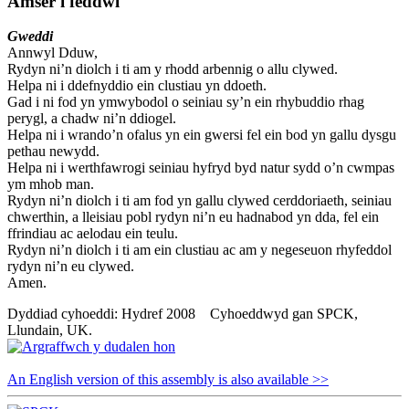
Amser i feddwl
Gweddi
Annwyl Dduw,
Rydyn ni’n diolch i ti am y rhodd arbennig o allu clywed.
Helpa ni i ddefnyddio ein clustiau yn ddoeth.
Gad i ni fod yn ymwybodol o seiniau sy’n ein rhybuddio rhag
perygl, a chadw ni’n ddiogel.
Helpa ni i wrando’n ofalus yn ein gwersi fel ein bod yn gallu dysgu
pethau newydd.
Helpa ni i werthfawrogi seiniau hyfryd byd natur sydd o’n cwmpas
ym mhob man.
Rydyn ni’n diolch i ti am fod yn gallu clywed cerddoriaeth, seiniau
chwerthin, a lleisiau pobl rydyn ni’n eu hadnabod yn dda, fel ein
ffrindiau ac aelodau ein teulu.
Rydyn ni’n diolch i ti am ein clustiau ac am y negeseuon rhyfeddol
rydyn ni’n eu clywed.
Amen.
Dyddiad cyhoeddi: Hydref 2008 Cyhoeddwyd gan SPCK,
Llundain, UK.
An English version of this assembly is also available >>