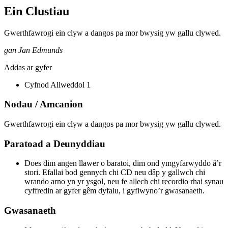
Ein Clustiau
Gwerthfawrogi ein clyw a dangos pa mor bwysig yw gallu clywed.
gan Jan Edmunds
Addas ar gyfer
Cyfnod Allweddol 1
Nodau / Amcanion
Gwerthfawrogi ein clyw a dangos pa mor bwysig yw gallu clywed.
Paratoad a Deunyddiau
Does dim angen llawer o baratoi, dim ond ymgyfarwyddo â’r
stori. Efallai bod gennych chi CD neu dâp y gallwch chi
wrando arno yn yr ysgol, neu fe allech chi recordio rhai synau
cyffredin ar gyfer gêm dyfalu, i gyflwyno’r gwasanaeth.
Gwasanaeth