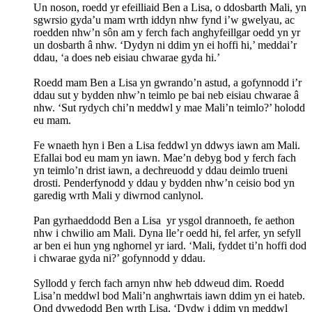
Un noson, roedd yr efeilliaid Ben a Lisa, o ddosbarth Mali, yn
sgwrsio gyda’u mam wrth iddyn nhw fynd i’w gwelyau, ac
roedden nhw’n sôn am y ferch fach anghyfeillgar oedd yn yr
un dosbarth â nhw. ‘Dydyn ni ddim yn ei hoffi hi,’ meddai’r
ddau, ‘a does neb eisiau chwarae gyda hi.’
Roedd mam Ben a Lisa yn gwrando’n astud, a gofynnodd i’r
ddau sut y bydden nhw’n teimlo pe bai neb eisiau chwarae â
nhw. ‘Sut rydych chi’n meddwl y mae Mali’n teimlo?’ holodd
eu mam.
Fe wnaeth hyn i Ben a Lisa feddwl yn ddwys iawn am Mali.
Efallai bod eu mam yn iawn. Mae’n debyg bod y ferch fach
yn teimlo’n drist iawn, a dechreuodd y ddau deimlo trueni
drosti. Penderfynodd y ddau y bydden nhw’n ceisio bod yn
garedig wrth Mali y diwrnod canlynol.
Pan gyrhaeddodd Ben a Lisa yr ysgol drannoeth, fe aethon
nhw i chwilio am Mali. Dyna lle’r oedd hi, fel arfer, yn sefyll
ar ben ei hun yng nghornel yr iard. ‘Mali, fyddet ti’n hoffi dod
i chwarae gyda ni?’ gofynnodd y ddau.
Syllodd y ferch fach arnyn nhw heb ddweud dim. Roedd
Lisa’n meddwl bod Mali’n anghwrtais iawn ddim yn ei hateb.
Ond dywedodd Ben wrth Lisa, ‘Dydw i ddim yn meddwl