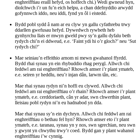
enghreifftiau eraill hefyd, os hoffech chi.) Wedi gwneud hyn,
diolchwch i’r un fu’n eich helpu, a chan ddefnyddio arwydd
gofynnwch iddo, neu iddi, fynd yn ôl i eistedd.
Bydd pobl sydd â nam ar eu clyw yn gallu cyfathrebu trwy
ddarllen gwefusau hefyd. Dywedwch rywbeth heb
gynhyrchu llais er mwyn gweld pwy sy’n gallu dyfalu beth
rydych chi’n ei ddweud, e.e. ‘Faint ydi hi o’r gloch?’ neu ‘Sut
rydych chi?’
Mae seiniau’n effeithio arnom ni mewn gwahanol ffyrdd.
Bydd rhai synau yn ein rhybuddio rhag perygl. Allwch chi
feddwl am rai enghreifftiau? Rhowch amser i’r plant ymateb,
e.e. seiren yr heddlu, neu’r injan dân, larwm tân, etc.
Mae rhai synau rydyn ni’n hoffi eu clywed. Allwch chi
feddwl am rai enghreifftiau o’r rhain? Rhowch amser i’r plant
ymateb, e.e. cerddoriaeth, cân yr adar, swn chwerthin plant,
lleisiau pobl rydyn ni’n eu hadnabod yn dda.
Mae rhai synau sy’n ein dychryn. Allwch chi feddwl am rai
enghreifftiau o bethau fel hyn? Rhowch amser eto i’r plant
ymateb, e.e. taranau, synau yn y nos, swn sgrechian, neu swn
y gwynt yn chwythu trwy’r coed. Bydd gan y plant wahanol
enghreifftiau i’w cynnig.