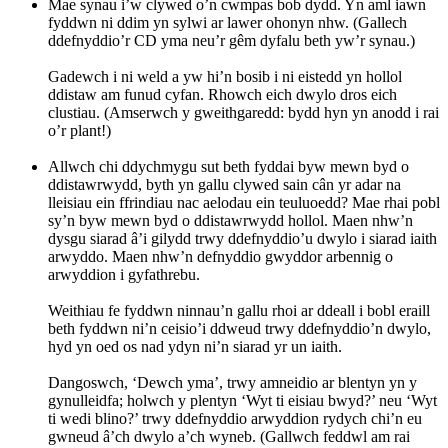
Mae synau i’w clywed o’n cwmpas bob dydd. Yn aml iawn
fyddwn ni ddim yn sylwi ar lawer ohonyn nhw. (Gallech
ddefnyddio’r CD yma neu’r gêm dyfalu beth yw’r synau.)
Gadewch i ni weld a yw hi’n bosib i ni eistedd yn hollol
ddistaw am funud cyfan. Rhowch eich dwylo dros eich
clustiau. (Amserwch y gweithgaredd: bydd hyn yn anodd i rai
o’r plant!)
Allwch chi ddychmygu sut beth fyddai byw mewn byd o
ddistawrwydd, byth yn gallu clywed sain cân yr adar na
lleisiau ein ffrindiau nac aelodau ein teuluoedd? Mae rhai pobl
sy’n byw mewn byd o ddistawrwydd hollol. Maen nhw’n
dysgu siarad â’i gilydd trwy ddefnyddio’u dwylo i siarad iaith
arwyddo. Maen nhw’n defnyddio gwyddor arbennig o
arwyddion i gyfathrebu.
Weithiau fe fyddwn ninnau’n gallu rhoi ar ddeall i bobl eraill
beth fyddwn ni’n ceisio’i ddweud trwy ddefnyddio’n dwylo,
hyd yn oed os nad ydyn ni’n siarad yr un iaith.
Dangoswch, ‘Dewch yma’, trwy amneidio ar blentyn yn y
gynulleidfa; holwch y plentyn ‘Wyt ti eisiau bwyd?’ neu ‘Wyt
ti wedi blino?’ trwy ddefnyddio arwyddion rydych chi’n eu
gwneud â’ch dwylo a’ch wyneb. (Gallwch feddwl am rai