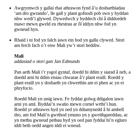
Awgrymwch y gallai rhai athrawon fynd â’u dosbarthiadau
‘am dro gwrando’, lle gall y plant gofnodi pob swn y byddan
nhw wedi’i glywed. Dywedwch y byddech chi â diddordeb
mawr mewn gweld eu rhestrau ar ôl iddyn nhw fod yn
gwneud hyn.
Rhaid i ni fod yn falch iawn ein bod yn gallu clywed. Stori
am ferch fach o’r enw Mali yw’r stori heddiw.
Mali
addasiad o stori gan Jan Edmunds
Pan aeth Mali i’r ysgol gyntaf, doedd hi ddim y siarad â neb, a
doedd arni hi ddim eisiau chwarae â’r plant eraill. Roedd y
plant eraill yn y dosbarth yn chwerthin am ei phen ac yn ei
phryfocio.
Roedd Mali yn unig iawn. Fe fyddai golwg ddigalon iawn
arni yn aml. Byddai’n swatio mewn cornel wrthi’i hun.
Roedd yr athrawes hyd yn oed yn ddiamynedd â hi ambell
dro, am fod Mali’n gwrthod ymuno yn y gweithgareddau, ac
yn methu gwneud pethau hyd yn oed pan fyddai hi’n egluro
iddi beth oedd angen iddi ei wneud.