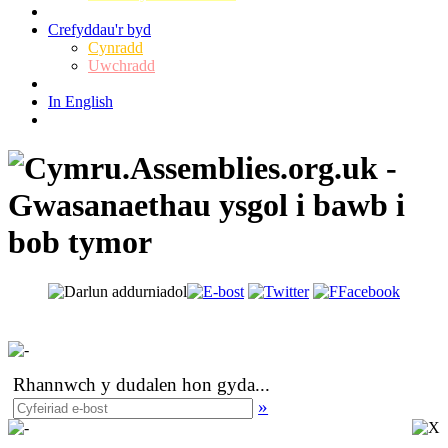
Crefyddau'r byd
Cynradd
Uwchradd
In English
Rhannwch y dudalen hon gyda
...
»