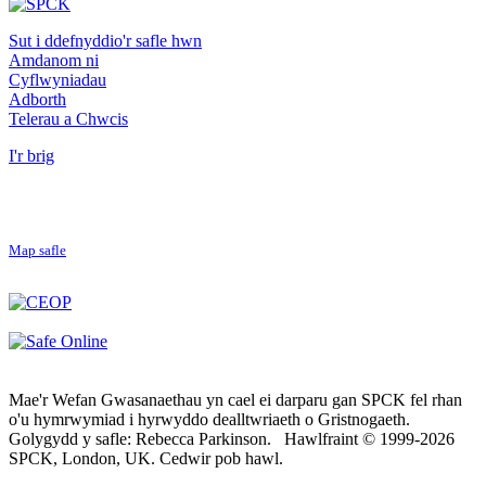
Sut i ddefnyddio'r safle hwn
Amdanom ni
Cyflwyniadau
Adborth
Telerau a Chwcis
I'r brig
Map safle
Mae'r Wefan Gwasanaethau yn cael ei darparu gan SPCK fel rhan
o'u hymrwymiad i hyrwyddo dealltwriaeth o Gristnogaeth.
Golygydd y safle: Rebecca Parkinson. Hawlfraint © 1999-2026
SPCK, London, UK. Cedwir pob hawl.