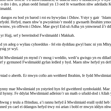
dro i dro, a phan oedd Ismail yn 13 oed fe wnaethon nhw adeiladu Kat
limaidd.
dangos eu bod yn barod i roi eu bywydau i Dduw. Ystyr y gair ‘Isl
refydd. Hefyd, maen nhw’n pwysleisio’r modd y gwnaeth Ibrahim ymostw
 hwnnw, yn offrwm i Dduw. Mae gwyl Eid-ul-Adha yn ymwneud â’r 
 yr Hajj, sef y bererindod Fwslimaidd i Makkah.
n adeg o wyliau cyhoeddus - fel ein dyddiau gwyl banc ni ym Mhryd
ysig yr wyl.
fydd Mwslimiaid yn mynd i’r mosg i weddïo, wedi’u gwisgo yn eu dil
sef y gymuned Fwslimaidd gyfan ledled y byd. Maen nhw hefyd yn defn
syniad o aberth. Er mwyn cofio am weithred Ibrahim, fe fydd Mwslimiaid
 hynny mae Mwslimiaid yn ystyried hyn fel gweithred symbolaidd. Mae y
d hynny. Fe ddylai Mwslimiaid adleisio’r un math o ufudd-dod i Allah
 rhwng y teulu a ffrindiau, a’i rannu hefyd â Mwslimiaid eraill sydd he
ned yn cael ei ddangos hefyd trwy roi arian i bobl er mwyn iddyn nhw 