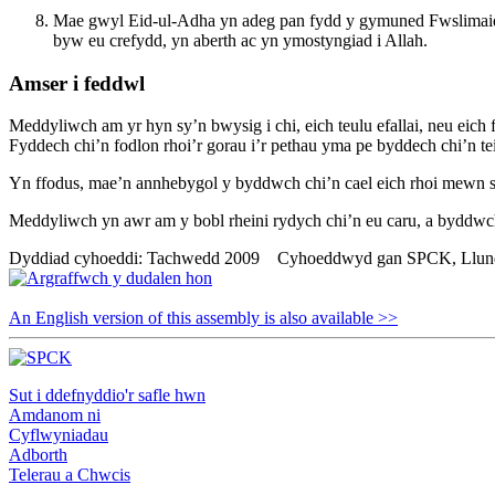
Mae gwyl Eid-ul-Adha yn adeg pan fydd y gymuned Fwslimaidd
byw eu crefydd, yn aberth ac yn ymostyngiad i Allah.
Amser i feddwl
Meddyliwch am yr hyn sy’n bwysig i chi, eich teulu efallai, neu eich f
Fyddech chi’n fodlon rhoi’r gorau i’r pethau yma pe byddech chi’n
Yn ffodus, mae’n annhebygol y byddwch chi’n cael eich rhoi mewn sefy
Meddyliwch yn awr am y bobl rheini rydych chi’n eu caru, a byddw
Dyddiad cyhoeddi: Tachwedd 2009 Cyhoeddwyd gan SPCK, Llun
An English version of this assembly is also available >>
Sut i ddefnyddio'r safle hwn
Amdanom ni
Cyflwyniadau
Adborth
Telerau a Chwcis