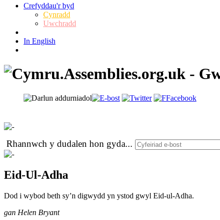
Crefyddau'r byd
Cynradd
Uwchradd
In English
Rhannwch y dudalen hon gyda
...
Eid-Ul-Adha
Dod i wybod beth sy’n digwydd yn ystod gwyl Eid-ul-Adha.
gan Helen Bryant