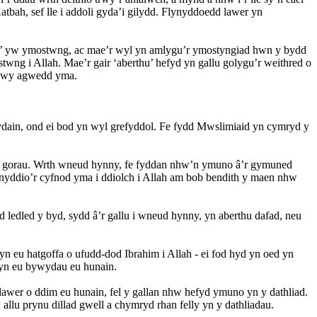
bah, sef lle i addoli gyda’i gilydd. Flynyddoedd lawer yn
am’ yw ymostwng, ac mae’r wyl yn amlygu’r ymostyngiad hwn y bydd
ng i Allah. Mae’r gair ‘aberthu’ hefyd yn gallu golygu’r weithred o
ddwy agwedd yma.
ain, ond ei bod yn wyl grefyddol. Fe fydd Mwslimiaid yn cymryd y
lad gorau. Wrth wneud hynny, fe fyddan nhw’n ymuno â’r gymuned
yddio’r cyfnod yma i ddiolch i Allah am bob bendith y maen nhw
 ledled y byd, sydd â’r gallu i wneud hynny, yn aberthu dafad, neu
n eu hatgoffa o ufudd-dod Ibrahim i Allah - ei fod hyd yn oed yn
 yn eu bywydau eu hunain.
b lawer o ddim eu hunain, fel y gallan nhw hefyd ymuno yn y dathliad.
allu prynu dillad gwell a chymryd rhan felly yn y dathliadau.