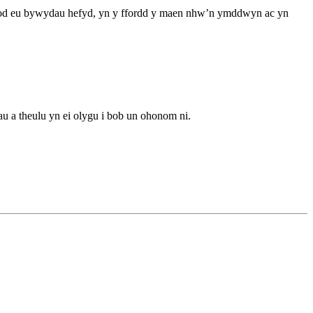
bod eu bywydau hefyd, yn y ffordd y maen nhw’n ymddwyn ac yn
au a theulu yn ei olygu i bob un ohonom ni.