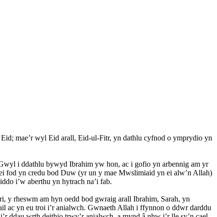
 mae’r wyl Eid arall, Eid-ul-Fitr, yn dathlu cyfnod o ymprydio yn
wyl i ddathlu bywyd Ibrahim yw hon, ac i gofio yn arbennig am yr
 ei fod yn credu bod Duw (yr un y mae Mwslimiaid yn ei alw’n Allah)
ddo i’w aberthu yn hytrach na’i fab.
tori, y rheswm am hyn oedd bod gwraig arall Ibrahim, Sarah, yn
l ac yn eu troi i’r anialwch. Gwnaeth Allah i ffynnon o ddwr darddu
r ddau wrth deithio trwy’r anialwch, a mynd â nhw i’r lle sy’n cael