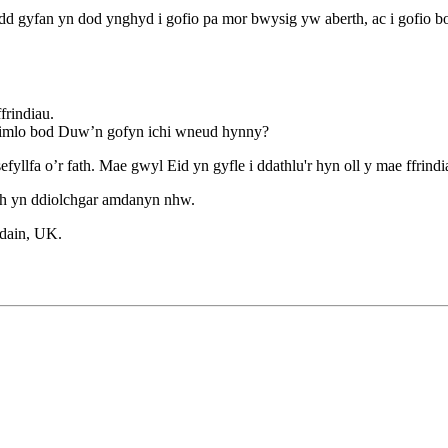
 gyfan yn dod ynghyd i gofio pa mor bwysig yw aberth, ac i gofio 
frindiau.
 teimlo bod Duw’n gofyn ichi wneud hynny?
llfa o’r fath. Mae gwyl Eid yn gyfle i ddathlu'r hyn oll y mae ffrindi
ch yn ddiolchgar amdanyn nhw.
dain, UK.