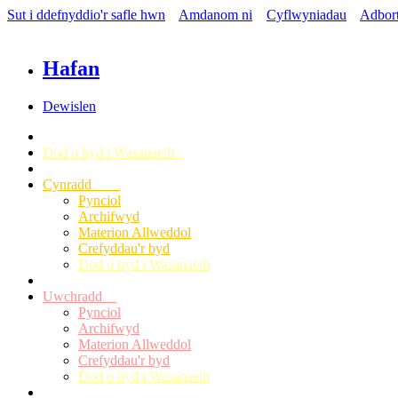
Sut i ddefnyddio'r safle hwn
Amdanom ni
Cyflwyniadau
Adbor
Hafan
Dewislen
Dod o hyd i Wasanaeth
Cynradd
Pynciol
Archifwyd
Materion Allweddol
Crefyddau'r byd
Dod o hyd i Wasanaeth
Uwchradd
Pynciol
Archifwyd
Materion Allweddol
Crefyddau'r byd
Dod o hyd i Wasanaeth