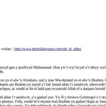
 y wefan :
http://www.theholidayspot.com/eid_ul_adha/
wyd gan y proffwyd Muhammad. Hon yw’r wyl fwyaf o’r ddwy wyl Eid;
th.
on yn ei alw’n Abraham, ond y mae Mwslimiaid yn ei alw’n Ibrahim. G
anes am Ibrahim yn mynd a’i fab Ismail allan i’r anialwch, oherwydd
hgen, ac roedd ar fin ei ladd pan rwystrodd Allah ef a darparu hwrdd i
l allan i’r anialwch, a’u gadael yno. Yn ôl y fersiwn Gristnogol o’r s
plentyn. Felly, roedd hi’n mynnu bod Ibrahim yn gadael Hajar ac Ismai
hon nhw oroesi. Yn ddiweddarach, fe ddaeth nifer o fasnachwyr o hyd i’