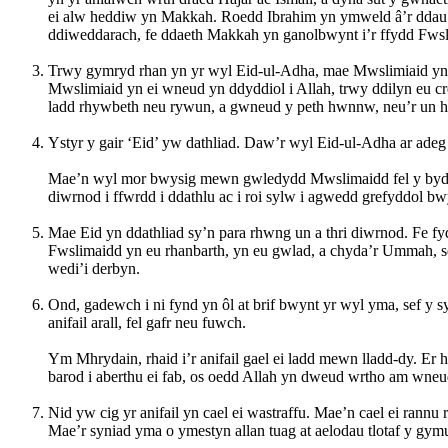
ei alw heddiw yn Makkah. Roedd Ibrahim yn ymweld â’r ddau o 
ddiweddarach, fe ddaeth Makkah yn ganolbwynt i’r ffydd Fws
Trwy gymryd rhan yn yr wyl Eid-ul-Adha, mae Mwslimiaid yn 
Mwslimiaid yn ei wneud yn ddyddiol i Allah, trwy ddilyn eu c
ladd rhywbeth neu rywun, a gwneud y peth hwnnw, neu’r un
Ystyr y gair ‘Eid’ yw dathliad. Daw’r wyl Eid-ul-Adha ar adeg
Mae’n wyl mor bwysig mewn gwledydd Mwslimaidd fel y bydd y
diwrnod i ffwrdd i ddathlu ac i roi sylw i agwedd grefyddol bw
Mae Eid yn ddathliad sy’n para rhwng un a thri diwrnod. Fe 
Fwslimaidd yn eu rhanbarth, yn eu gwlad, a chyda’r Ummah, 
wedi’i derbyn.
Ond, gadewch i ni fynd yn ôl at brif bwynt yr wyl yma, sef y 
anifail arall, fel gafr neu fuwch.
Ym Mhrydain, rhaid i’r anifail gael ei ladd mewn lladd-dy. Er
barod i aberthu ei fab, os oedd Allah yn dweud wrtho am wneu
Nid yw cig yr anifail yn cael ei wastraffu. Mae’n cael ei rannu
Mae’r syniad yma o ymestyn allan tuag at aelodau tlotaf y gymu