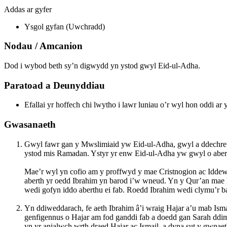
Addas ar gyfer
Ysgol gyfan (Uwchradd)
Nodau / Amcanion
Dod i wybod beth sy’n digwydd yn ystod gwyl Eid-ul-Adha.
Paratoad a Deunyddiau
Efallai yr hoffech chi lwytho i lawr luniau o’r wyl hon oddi ar
Gwasanaeth
Gwyl fawr gan y Mwslimiaid yw Eid-ul-Adha, gwyl a ddechreu
ystod mis Ramadan. Ystyr yr enw Eid-ul-Adha yw gwyl o aber
Mae’r wyl yn cofio am y proffwyd y mae Cristnogion ac Iddew
aberth yr oedd Ibrahim yn barod i’w wneud. Yn y Qur’an mae h
wedi gofyn iddo aberthu ei fab. Roedd Ibrahim wedi clymu’r bac
Yn ddiweddarach, fe aeth Ibrahim â’i wraig Hajar a’u mab Ismai
genfigennus o Hajar am fod ganddi fab a doedd gan Sarah ddim 
yn yr anialwch wrth draed Hajar ac Ismail, a dyna sut y gwnaet