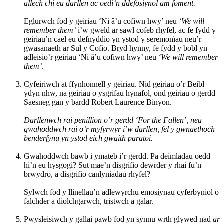
allech chi eu darllen ac oedi’n ddefosiynol am foment.
Eglurwch fod y geiriau ‘Ni â’u cofiwn hwy’ neu
‘We will
remember them’
i’w gweld ar sawl cofeb rhyfel, ac fe fydd y
geiriau’n cael eu defnyddio yn ystod y seremonïau neu’r
gwasanaeth ar Sul y Cofio. Bryd hynny, fe fydd y bobl yn
adleisio’r geiriau ‘Ni â’u cofiwn hwy’ neu
‘We will remember
them’
.
Cyfeiriwch at ffynhonnell y geiriau. Nid geiriau o’r Beibl
ydyn nhw, na geiriau o ysgrifau hynafol, ond geiriau o gerdd
Saesneg gan y bardd Robert Laurence Binyon.
Darllenwch rai penillion o’r gerdd ‘For the Fallen’, neu
gwahoddwch rai o’r myfyrwyr i’w darllen, fel y gwnaethoch
benderfynu yn ystod eich gwaith paratoi.
Gwahoddwch bawb i ymateb i’r gerdd. Pa deimladau oedd
hi’n eu hysgogi? Sut mae’n disgrifio dewrder y rhai fu’n
brwydro, a disgrifio canlyniadau rhyfel?
Sylwch fod y llinellau’n adlewyrchu emosiynau cyferbyniol o
falchder a diolchgarwch, tristwch a galar.
Pwysleisiwch y gallai pawb fod yn synnu wrth glywed nad
ar