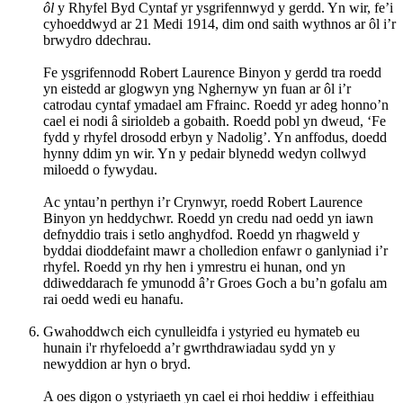
ôl
y Rhyfel Byd Cyntaf yr ysgrifennwyd y gerdd. Yn wir, fe’i
cyhoeddwyd ar 21 Medi 1914, dim ond saith wythnos ar ôl i’r
brwydro ddechrau.
Fe ysgrifennodd Robert Laurence Binyon y gerdd tra roedd
yn eistedd ar glogwyn yng Nghernyw yn fuan ar ôl i’r
catrodau cyntaf ymadael am Ffrainc. Roedd yr adeg honno’n
cael ei nodi â sirioldeb a gobaith. Roedd pobl yn dweud, ‘Fe
fydd y rhyfel drosodd erbyn y Nadolig’. Yn anffodus, doedd
hynny ddim yn wir. Yn y pedair blynedd wedyn collwyd
miloedd o fywydau.
Ac yntau’n perthyn i’r Crynwyr, roedd Robert Laurence
Binyon yn heddychwr. Roedd yn credu nad oedd yn iawn
defnyddio trais i setlo anghydfod. Roedd yn rhagweld y
byddai dioddefaint mawr a cholledion enfawr o ganlyniad i’r
rhyfel. Roedd yn rhy hen i ymrestru ei hunan, ond yn
ddiweddarach fe ymunodd â’r Groes Goch a bu’n gofalu am
rai oedd wedi eu hanafu.
Gwahoddwch eich cynulleidfa i ystyried eu hymateb eu
hunain i'r rhyfeloedd a’r gwrthdrawiadau sydd yn y
newyddion ar hyn o bryd.
A oes digon o ystyriaeth yn cael ei rhoi heddiw i effeithiau