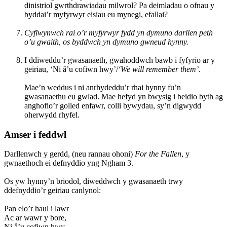
dinistriol gwrthdrawiadau milwrol? Pa deimladau o ofnau y
byddai’r myfyrwyr eisiau eu mynegi, efallai?
Cyflwynwch rai o’r myfyrwyr fydd yn dymuno darllen peth
o’u gwaith, os byddwch yn dymuno gwneud hynny.
I ddiweddu’r gwasanaeth, gwahoddwch bawb i fyfyrio ar y
geiriau, ‘Ni â’u cofiwn hwy’/
‘We will remember them’
.
Mae’n weddus i ni anrhydeddu’r rhai hynny fu’n
gwasanaethu eu gwlad. Mae hefyd yn bwysig i beidio byth ag
anghofio’r golled enfawr, colli bywydau, sy’n digwydd
oherwydd rhyfel.
Amser i feddwl
Darllenwch y gerdd, (neu rannau ohoni)
For the Fallen
, y
gwnaethoch ei defnyddio yng Ngham 3.
Os yw hynny’n briodol, diweddwch y gwasanaeth trwy
ddefnyddio’r geiriau canlynol:
Pan elo’r haul i lawr
Ac ar wawr y bore,
Ni â’u cofiwn hwy,