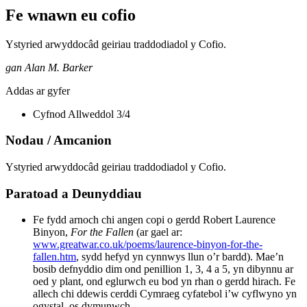
Fe wnawn eu cofio
Ystyried arwyddocâd geiriau traddodiadol y Cofio.
gan Alan M. Barker
Addas ar gyfer
Cyfnod Allweddol 3/4
Nodau / Amcanion
Ystyried arwyddocâd geiriau traddodiadol y Cofio.
Paratoad a Deunyddiau
Fe fydd arnoch chi angen copi o gerdd Robert Laurence
Binyon,
For the Fallen
(ar gael ar:
www.greatwar.co.uk/poems/laurence-binyon-for-the-
fallen.htm
, sydd hefyd yn cynnwys llun o’r bardd). Mae’n
bosib defnyddio dim ond penillion 1, 3, 4 a 5, yn dibynnu ar
oed y plant, ond eglurwch eu bod yn rhan o gerdd hirach. Fe
allech chi ddewis cerddi Cymraeg cyfatebol i’w cyflwyno yn
ogystal, os dymunwch.