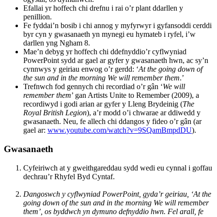
Efallai yr hoffech chi drefnu i rai o’r plant ddarllen y
penillion.
Fe fyddai’n bosib i chi annog y myfyrwyr i gyfansoddi cerddi
byr cyn y gwasanaeth yn mynegi eu hymateb i ryfel, i’w
darllen yng Ngham 8.
Mae’n debyg yr hoffech chi ddefnyddio’r cyflwyniad
PowerPoint sydd ar gael ar gyfer y gwasanaeth hwn, ac sy’n
cynnwys y geiriau enwog o’r gerdd: ‘
At the going down of
the sun and in the morning We will remember them
.’
Trefnwch fod gennych chi recordiad o’r gân ‘
We will
remember them
’ gan Artists Unite to Remember (2009), a
recordiwyd i godi arian ar gyfer y Lleng Brydeinig (
The
Royal British Legion
), a’r modd o’i chwarae ar ddiwedd y
gwasanaeth. Neu, fe allech chi ddangos y fideo o’r gân (ar
gael ar:
www.youtube.com/watch?v=9SQamBmpdDU
).
Gwasanaeth
Cyfeiriwch at y gweithgareddau sydd wedi eu cynnal i goffau
dechrau’r Rhyfel Byd Cyntaf.
Dangoswch y cyflwyniad PowerPoint, gyda’r geiriau, ‘At the
going down of the sun and in the morning We will remember
them’, os byddwch yn dymuno defnyddio hwn. Fel arall, fe