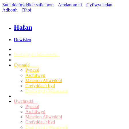
Sut i ddefnyddio'r safle hwn
Amdanom ni
Cyflwyniadau
Adborth
Rhoi
Hafan
Dewislen
Dod o hyd i Wasanaeth
Cynradd
Pynciol
Archifwyd
Materion Allweddol
Crefyddau'r byd
Dod o hyd i Wasanaeth
Uwchradd
Pynciol
Archifwyd
Materion Allweddol
Crefyddau'r byd
Dod o hyd i Wasanaeth