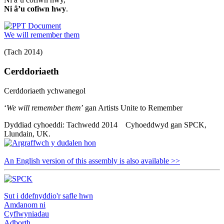
Ni â’u cofiwn hwy
.
We will remember them
(Tach 2014)
Cerddoriaeth
Cerddoriaeth ychwanegol
‘
We will remember them
’ gan Artists Unite to Remember
Dyddiad cyhoeddi: Tachwedd 2014 Cyhoeddwyd gan SPCK,
Llundain, UK.
An English version of this assembly is also available >>
Sut i ddefnyddio'r safle hwn
Amdanom ni
Cyflwyniadau
Adborth