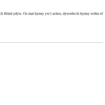
eich ffrind ydyw. Os mai hynny yw'r achos, dywedwch hynny wrtho ef