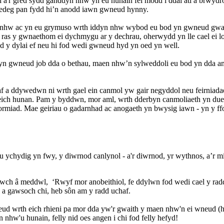
l a'r gred sydd ganddyn nhw yn eu hunain fel modd i ddal ati a brw
 redeg pan fydd hi’n anodd iawn gwneud hynny.
 nhw ac yn eu grymuso wrth iddyn nhw wybod eu bod yn gwneud gwaith
ras y gwnaethom ei dychmygu ar y dechrau, oherwydd yn lle cael ei l
d y dylai ef neu hi fod wedi gwneud hyd yn oed yn well.
yn gwneud job dda o bethau, maen nhw’n sylweddoli eu bod yn dda a
ntaf a ddywedwn ni wrth gael ein canmol yw gair negyddol neu feirnia
i eich hunan. Pam y byddwn, mor aml, wrth dderbyn canmoliaeth yn du
rmiad. Mae geiriau o gadarnhad ac anogaeth yn bwysig iawn - yn y f
lygu ychydig yn fwy, y diwrnod canlynol - a'r diwrnod, yr wythnos, a’r 
iwch â meddwl, ‘Rwyf mor anobeithiol, fe ddylwn fod wedi cael y rad
d a gawsoch chi, heb sôn am y radd uchaf.
eud wrth eich rhieni pa mor dda yw'r gwaith y maen nhw'n ei wneud 
hw'u hunain, felly nid oes angen i chi fod felly hefyd!