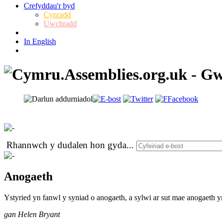
Crefyddau'r byd
Cynradd
Uwchradd
In English
Rhannwch y dudalen hon gyda
...
Anogaeth
Ystyried yn fanwl y syniad o anogaeth, a sylwi ar sut mae anogaeth yn
gan Helen Bryant