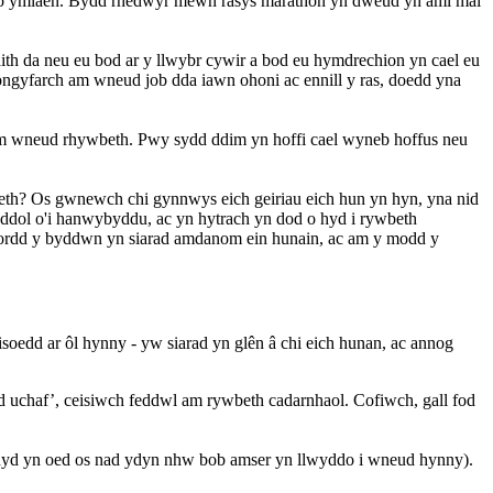
ydro ymlaen. Bydd rhedwyr mewn rasys marathon yn dweud yn aml mai
 da neu eu bod ar y llwybr cywir a bod eu hymdrechion yn cael eu
ongyfarch am wneud job dda iawn ohoni ac ennill y ras, doedd yna
m wneud rhywbeth. Pwy sydd ddim yn hoffi cael wyneb hoffus neu
daeth? Os gwnewch chi gynnwys eich geiriau eich hun yn hyn, yna nid
eddol o'i hanwybyddu, ac yn hytrach yn dod o hyd i rywbeth
fordd y byddwn yn siarad amdanom ein hunain, ac am y modd y
misoedd ar ôl hynny - yw siarad yn glên â chi eich hunan, ac annog
d uchaf’, ceisiwch feddwl am rywbeth cadarnhaol. Cofiwch, gall fod
(hyd yn oed os nad ydyn nhw bob amser yn llwyddo i wneud hynny).