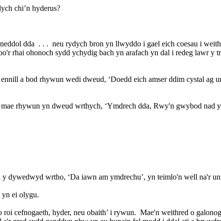
ydych chi’n hyderus?
ddol dda . . . neu rydych bron yn llwyddo i gael eich coesau i weith
 bo'r rhai ohonoch sydd ychydig bach yn arafach yn dal i redeg lawr y tr
eni.
l a bod rhywun wedi dweud, ‘Doedd eich amser ddim cystal ag un lly
nd mae rhywun yn dweud wrthych, ‘Ymdrech dda, Rwy'n gwybod nad yd
nd y dywedwyd wrtho, ‘Da iawn am ymdrechu’, yn teimlo'n well na'r 
 yn ei olygu.
ed o roi cefnogaeth, hyder, neu obaith’ i rywun. Mae'n weithred o galo