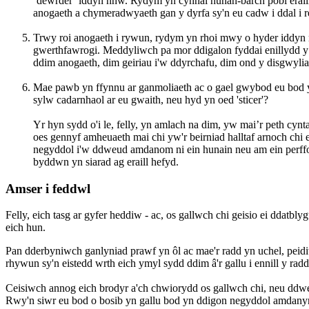
‘dewrder’ iddyn nhw. Rydym yn cynnal hunan-barch pobl erail
anogaeth a chymeradwyaeth gan y dyrfa sy'n eu cadw i ddal i
Trwy roi anogaeth i rywun, rydym yn rhoi mwy o hyder iddyn
gwerthfawrogi. Meddyliwch pa mor ddigalon fyddai enillydd y 
ddim anogaeth, dim geiriau i'w ddyrchafu, dim ond y disgwylia
Mae pawb yn ffynnu ar ganmoliaeth ac o gael gwybod eu bod 
sylw cadarnhaol ar eu gwaith, neu hyd yn oed 'sticer'?
Yr hyn sydd o'i le, felly, yn amlach na dim, yw mai’r peth cy
oes gennyf amheuaeth mai chi yw'r beirniad halltaf arnoch ch
negyddol i'w ddweud amdanom ni ein hunain neu am ein perffo
byddwn yn siarad ag eraill hefyd.
Amser i feddwl
Felly, eich tasg ar gyfer heddiw - ac, os gallwch chi geisio ei ddatb
eich hun.
Pan dderbyniwch ganlyniad prawf yn ôl ac mae'r radd yn uchel, peid
rhywun sy'n eistedd wrth eich ymyl sydd ddim â'r gallu i ennill y rad
Ceisiwch annog eich brodyr a'ch chwiorydd os gallwch chi, neu ddw
Rwy'n siwr eu bod o bosib yn gallu bod yn ddigon negyddol amdanyn n