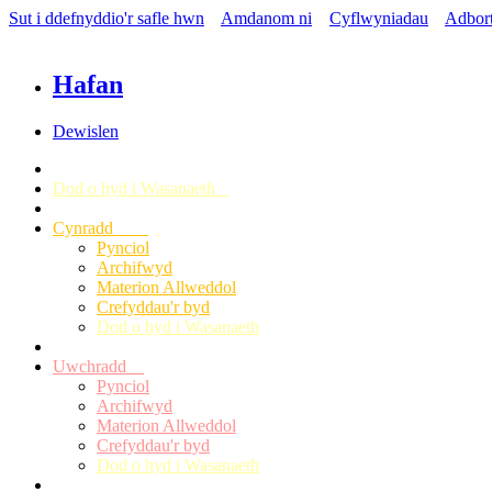
Sut i ddefnyddio'r safle hwn
Amdanom ni
Cyflwyniadau
Adbor
Hafan
Dewislen
Dod o hyd i Wasanaeth
Cynradd
Pynciol
Archifwyd
Materion Allweddol
Crefyddau'r byd
Dod o hyd i Wasanaeth
Uwchradd
Pynciol
Archifwyd
Materion Allweddol
Crefyddau'r byd
Dod o hyd i Wasanaeth