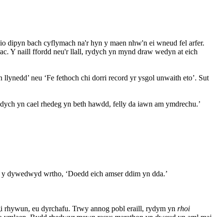
io dipyn bach cyflymach na'r hyn y maen nhw'n ei wneud fel arfer.
ac. Y naill ffordd neu'r llall, rydych yn mynd draw wedyn at eich
nedd’ neu ‘Fe fethoch chi dorri record yr ysgol unwaith eto’. Sut
ych yn cael rhedeg yn beth hawdd, felly da iawn am ymdrechu.’
un y dywedwyd wrtho, ‘Doedd eich amser ddim yn dda.’
nogi rhywun, eu dyrchafu. Trwy annog pobl eraill, rydym yn
rhoi