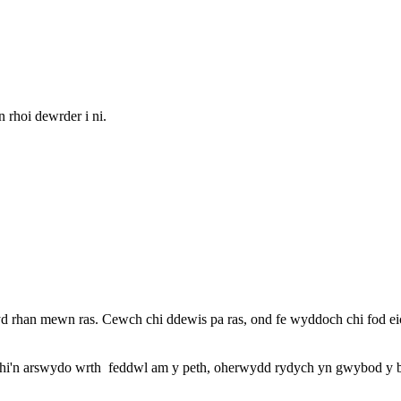
 rhoi dewrder i ni.
rhan mewn ras. Cewch chi ddewis pa ras, ond fe wyddoch chi fod eich 
 chi'n arswydo wrth feddwl am y peth, oherwydd rydych yn gwybod y 