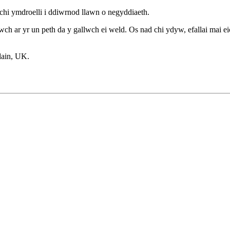
hi ymdroelli i ddiwrnod llawn o negyddiaeth.
ch ar yr un peth da y gallwch ei weld. Os nad chi ydyw, efallai mai 
ain, UK.