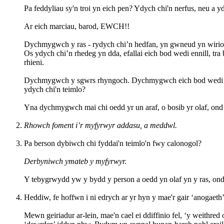
Pa feddyliau sy'n troi yn eich pen? Ydych chi'n nerfus, neu a 
Ar eich marciau, barod, EWCH!!
Dychmygwch y ras - rydych chi’n hedfan, yn gwneud yn wirione
Os ydych chi’n rhedeg yn dda, efallai eich bod wedi ennill, tra
rhi
Dychmygwch y sgwrs rhyngoch. Dychmygwch eich bod wedi ennil
ydych chi'n teimlo?
Yna dychmygwch mai chi oedd yr un araf, o bosib yr olaf, o
Rhowch foment i’r myfyrwyr addasu, a meddwl.
Pa berson dybiwch chi fyddai'n teimlo'n fwy calonogol?
Derbyniwch ymateb y myfyrwyr.
Y tebygrwydd yw y bydd y person a oedd yn olaf yn y ras, o
Heddiw, fe hoffwn i ni edrych ar yr hyn y mae'r gair ‘anogaeth’
Mewn geiriadur ar-lein, mae'n cael ei ddiffinio fel, ‘y weithr