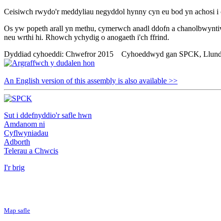
Ceisiwch rwydo'r meddyliau negyddol hynny cyn eu bod yn achosi i c
Os yw popeth arall yn methu, cymerwch anadl ddofn a chanolbwyntiw
neu wrthi hi. Rhowch ychydig o anogaeth i'ch ffrind.
Dyddiad cyhoeddi: Chwefror 2015 Cyhoeddwyd gan SPCK, Llund
An English version of this assembly is also available >>
Sut i ddefnyddio'r safle hwn
Amdanom ni
Cyflwyniadau
Adborth
Telerau a Chwcis
I'r brig
Map safle