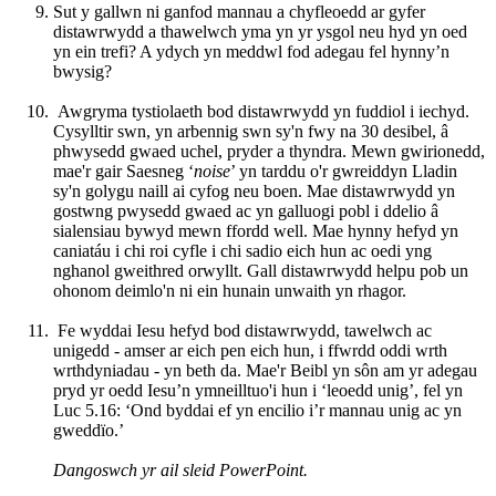
Sut y gallwn ni ganfod mannau a chyfleoedd ar gyfer
distawrwydd a thawelwch yma yn yr ysgol neu hyd yn oed
yn ein trefi? A ydych yn meddwl fod adegau fel hynny’n
bwysig?
Awgryma tystiolaeth bod distawrwydd yn fuddiol i iechyd.
Cysylltir swn, yn arbennig swn sy'n fwy na 30 desibel, â
phwysedd gwaed uchel, pryder a thyndra. Mewn gwirionedd,
mae'r gair Saesneg ‘
noise
’ yn tarddu o'r gwreiddyn Lladin
sy'n golygu naill ai cyfog neu boen. Mae distawrwydd yn
gostwng pwysedd gwaed ac yn galluogi pobl i ddelio â
sialensiau bywyd mewn ffordd well. Mae hynny hefyd yn
caniatáu i chi roi cyfle i chi sadio eich hun ac oedi yng
nghanol gweithred orwyllt. Gall distawrwydd helpu pob un
ohonom deimlo'n ni ein hunain unwaith yn rhagor.
Fe wyddai Iesu hefyd bod distawrwydd, tawelwch ac
unigedd - amser ar eich pen eich hun, i ffwrdd oddi wrth
wrthdyniadau - yn beth da. Mae'r Beibl yn sôn am yr adegau
pryd yr oedd Iesu’n ymneilltuo'i hun i ‘leoedd unig’, fel yn
Luc 5.16: ‘Ond byddai ef yn encilio i’r mannau unig ac yn
gweddïo.’
Dangoswch yr ail sleid PowerPoint.