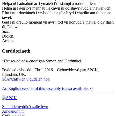
Helpa ni i adnabod ac i ymateb i’r esiampl a roddodd Iesu i ni.
Helpa ni i geisio’r mannau lle cawn ni ddistawrwydd a thawelwch.
Rho i ni’r doethineb i wybod ble a pha bryd i chwilio am fomentau
tawel.
Gad i ni dreulio moment yn awr i fod yn llonydd a thawel o dy flaen
di, Dduw.
Saib.
Diolch.
Amen.
Cerddoriaeth
‘
The sound of silence
’ gan Simon and Garfunkel.
Dyddiad cyhoeddi: Ebrill 2016 Cyhoeddwyd gan SPCK,
Llundain, UK.
An English version of this assembly is also available >>
Sut i ddefnyddio'r safle hwn
Amdanom ni
Cyflwyniadau