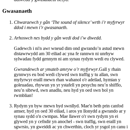
Gwasanaeth
Chwaraewch y gân ‘The sound of silence’ wrth i’r myfyrwyr
ddod i mewn i’r gwasanaeth.
Arhoswch nes bydd y gân wedi dod i’w diwedd.
Gadewch i ni'n awr wneud dim ond gwrando’n astud mewn
distawrwydd am 30 eiliad ac yna fe rannwn ni unrhyw
sylwadau fydd gennym ni am synau rydym wedi eu clywed.
Gwrandewch ar ymateb amryw o’r myfyrwyr
.Gall y rhain
gynnwys eu bod wedi clywed swn traffig y tu allan, swn
myfyrwyr eraill mewn rhan wahanol o'r adeilad, hymian y
goleuadau, rhywun yn yr ystafell yn pesychu neu’n shifflo,
neu’n sibrwd, swn anadlu, neu hyd yn oed swn bol yn
rwmblian!
Rydym yn byw mewn byd swnllyd. Mae'n beth prin canfod
amser, hyd yn oed 30 eiliad, i aros yn llonydd a gwrando ar y
synau sydd o'n cwmpas. Mae llawer o'r swn rydym yn ei
glywed yn y cefndir yn anochel - swn traffig, swn eraill yn
sgwrsio, yn gweiddi ac yn chwerthin, cloch yr ysgol yn canu i