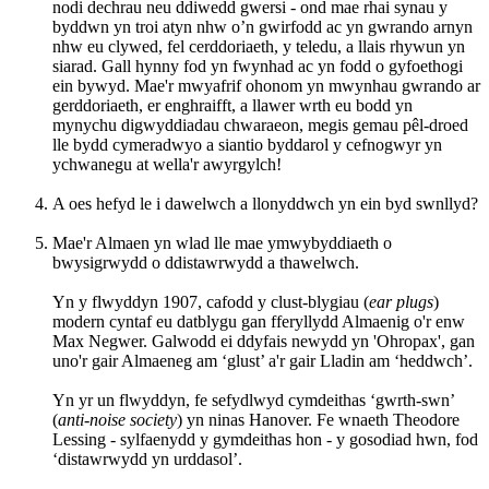
nodi dechrau neu ddiwedd gwersi - ond mae rhai synau y
byddwn yn troi atyn nhw o’n gwirfodd ac yn gwrando arnyn
nhw eu clywed, fel cerddoriaeth, y teledu, a llais rhywun yn
siarad. Gall hynny fod yn fwynhad ac yn fodd o gyfoethogi
ein bywyd. Mae'r mwyafrif ohonom yn mwynhau gwrando ar
gerddoriaeth, er enghraifft, a llawer wrth eu bodd yn
mynychu digwyddiadau chwaraeon, megis gemau pêl-droed
lle bydd cymeradwyo a siantio byddarol y cefnogwyr yn
ychwanegu at wella'r awyrgylch!
A oes hefyd le i dawelwch a llonyddwch yn ein byd swnllyd?
Mae'r Almaen yn wlad lle mae ymwybyddiaeth o
bwysigrwydd o ddistawrwydd a thawelwch.
Yn y flwyddyn 1907, cafodd y clust-blygiau (
ear plugs
)
modern cyntaf eu datblygu gan fferyllydd Almaenig o'r enw
Max Negwer. Galwodd ei ddyfais newydd yn 'Ohropax', gan
uno'r gair Almaeneg am ‘glust’ a'r gair Lladin am ‘heddwch’.
Yn yr un flwyddyn, fe sefydlwyd cymdeithas ‘gwrth-swn’
(
anti-noise
society
) yn ninas Hanover. Fe wnaeth Theodore
Lessing - sylfaenydd y gymdeithas hon - y gosodiad hwn, fod
‘distawrwydd yn urddasol’.