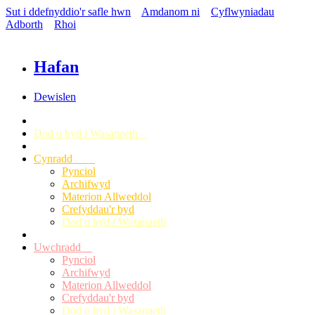
Sut i ddefnyddio'r safle hwn
Amdanom ni
Cyflwyniadau
Adborth
Rhoi
Hafan
Dewislen
Dod o hyd i Wasanaeth
Cynradd
Pynciol
Archifwyd
Materion Allweddol
Crefyddau'r byd
Dod o hyd i Wasanaeth
Uwchradd
Pynciol
Archifwyd
Materion Allweddol
Crefyddau'r byd
Dod o hyd i Wasanaeth