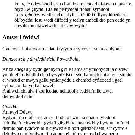
Felly, fe ddewisodd Iesu chwilio am leoedd distaw a thawel o
bryd i'w gilydd. Efallai pe byddai ffonau symudol
'
smartphones
' wedi cael eu dyfeisio 2000 o flynyddoedd yn
ôl, byddai Iesu wedi diffodd y teclyn ambell dro pan oedd yn
chwilio am dawelwch a distawrwydd!
Amser i feddwl
Gadewch i ni aros am eiliad i fyfyrio ar y cwestiynau canlynol:
Dangoswch y drydedd sleid PowerPoint.
Ar ba adegau y bydd gennych gyfle i aros ac ymlonyddu a distewi
yn nhrefn ddyddiol eich bywyd? Beth sydd arnoch chi angen stopio
ei wneud er mwyn gallu ymlonyddu a chanfod cyfleoedd i gael
cyfnodau llonydd a thawel?
A allwch chi alw i gof leoliad neilltuol a fyddai’n lle tawel
defnyddiol i chi?
Gweddi
Annwyl Dduw,
Rydyn ni’n diolch i ti am y rhodd o swn - seiniau rhyfeddol
ffrindiau’n chwerthin gyda’i gilydd, y llawenydd y byddwn ni’n ei
deimlo pan fyddwn ni’n clywed ein hoff gerddoriaeth, a’r cyffro a
deimlwn pan fyddwn ni’n annog ein tîm ym myd chwaraeon.