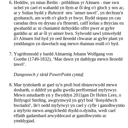
Heddiw, yn ninas Berlin - prifddinas yr Almaen - mae swn
uchel yn cael ei wahardd yn llym ar ôl deg o'r gloch y nos ac,
ar y Suliau bydd y
Ruhezeit
neu ‘amser tawel’, yn dechrau'n
gynharach, am wyth o'r gloch yr hwyr. Bydd siopau yn cau
caeadau dros eu drysau a'u ffenestri, caiff lorïau a thryciau eu
gwahardd ac ni chaniateir defnyddio offer pwer ar gyfer
garddio ac ati ar ôl yr amser hwn. Sylwodd sawl ymwelydd
â'r Almaen fod hyd yn oed lleoedd chwarae ar gyfer plant yn
ymddangos yn dawelach nag mewn rhannau eraill o'r byd.
Ysgrifennodd y bardd Almaenig Johann Wolfgang von
Goethe (1749-1832), ‘Mae dawn yn datblygu mewn lleoedd
tawel’.
Dangoswch y sleid PowerPoint cyntaf.
Mae tystiolaeth ar gael sy'n profi bod distawrwydd mewn
dosbarth, o ddifrif yn gallu gwella perfformiad myfyrwyr.
Mewn astudiaeth yn y flwyddyn 2011gan Dr Helen Lees, o
Brifysgol Sterling, awgrymwyd yn gryf bod ‘llonyddwch
bwriadol’, lle'r oedd myfyrwyr yn cael y cyfle i ganolbwyntio
a myfyrio mewn amgylchedd rhydd-o-dyndra, wedi cael
effaith gadarnhaol arwyddocaol ar ganolbwyntio ac
ymddygiad.