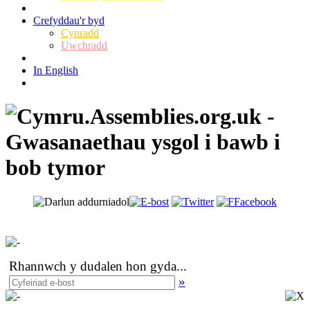
Crefyddau'r byd
Cynradd
Uwchradd
In English
Rhannwch y dudalen hon gyda
...
»