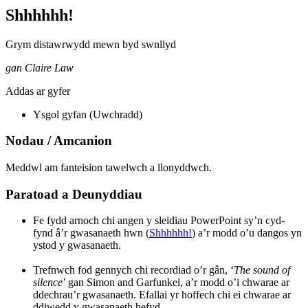
Shhhhhh!
Grym distawrwydd mewn byd swnllyd
gan Claire Law
Addas ar gyfer
Ysgol gyfan (Uwchradd)
Nodau / Amcanion
Meddwl am fanteision tawelwch a llonyddwch.
Paratoad a Deunyddiau
Fe fydd arnoch chi angen y sleidiau PowerPoint sy’n cyd-
fynd â’r gwasanaeth hwn (
Shhhhhh!
) a’r modd o’u dangos yn
ystod y gwasanaeth.
Trefnwch fod gennych chi recordiad o’r gân, ‘
The sound of
silence
’ gan Simon and Garfunkel, a’r modd o’i chwarae ar
ddechrau’r gwasanaeth. Efallai yr hoffech chi ei chwarae ar
ddiwedd y gwasanaeth hefyd.