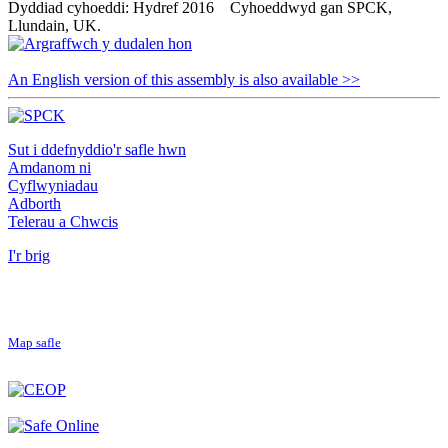
Dyddiad cyhoeddi: Hydref 2016 Cyhoeddwyd gan SPCK,
Llundain, UK.
An English version of this assembly is also available >>
Sut i ddefnyddio'r safle hwn
Amdanom ni
Cyflwyniadau
Adborth
Telerau a Chwcis
I'r brig
Map safle