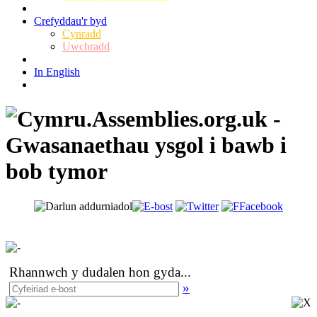
Crefyddau'r byd
Cynradd
Uwchradd
In English
Rhannwch y dudalen hon gyda
...
»