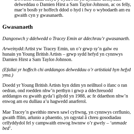
delweddau o Damien Hirst a Sam Taylor-Johnson, ac os felly,
mae’n bosib yr hoffech ddod o hyd i fwy o wybodaeth am eu
gwaith cyn y gwasanaeth.
Gwasanaeth
Dangoswch y ddelwedd o Tracey Emin ar ddechrau’r gwasanaeth.
Arweinydd:
Artist yw Tracey Emin, un o’r grwp sy’n galw eu
hunain yn Young British Artists – grwp sydd hefyd yn cynnwys
Damien Hirst a Sam Taylor-Johnson.
(Efallai yr hoffech chi arddangos delweddau o’r artistiaid hyn hefyd
yma.)
Doedd yr Young British Artists hyn ddim yn neilltuol o ifanc o ran
oedran, ond roedden nhw’n perthyn i grwp a ddechreuodd
arddangos eu gwaith gyda’i gilydd yn 1988, ac fe ddaethon nhw’n
enwog am eu dulliau a’u hagwedd anarferol.
Mae Tracey’n gweithio mewn sawl cyfrwng, yn cynnwys cerflunio,
gwaith ffilm, arlunio a phaentio, yn ogystal â chreu gosodiadau
celfyddydol fel y campwaith enwog hwnnw o’r gwely – ‘
unmade
bed
’.