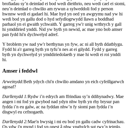
brofiadau sy’n deimlad ei bod wedi dieithrio, neu wedi cael ei siomi,
neu’n deimlad o chwilio am rywun a sylweddoli fod y person
hwnnw wedi ei gadael hi. Mae hyd yn oed yn awgrymu nad yw hi
wedi bod yn gallu dod o hyd sefydlogrwydd llawn a boddhad
parhaol yn ei gwaith ychwaith. Y garreg yw'r unig wrthrych y gall
hi ymddiried ynddi. Nid yw byth yn newid, ac mae yno bob amser
pan fydd hi'n dychwelyd adref.
Y broblem yw nad yw'r berthynas yn fyw, ac ni all byth ddatblygu.
Fydd hi a'r garreg byth yn tyfu’n nes at ei gilydd. Fydd y garreg
byth yn dychwelyd yr ymddiriedolaeth y mae hi wedi ei roi ynddi
hi.
Amser i feddwl
Arweinydd:
Beth ydych chi'n chwilio amdano yn eich cyfeillgarwch
agosaf?
Darllenydd 1:
Rydw i’n edrych am ffrindiau sy’n ddibynadwy. Mae
angen i mi fod yn gwybod nad ydyn nhw byth yn rhy brysur pan
fydda i’n eu galw, ac na fyddan nhw’n fy siomi pan fydda i’n
disgwyl eu cefnogaeth.
Darllenydd 2:
Mae'n bwysig i mi eu bod yn gallu cadw cyfrinachau.
Os ydw i'n mynd i fod yn onest â nhw ynghylch sut rwy’n teimlo,