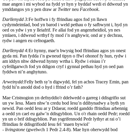
mae angen i mi wybod na fydd yr hyn y byddaf wedi ei ddweud yn
ymddangos yn y pen draw ar
Twitter
neu
Facebook
.
Darllenydd 3:
Fe hoffwn i fy ffrindiau agos fod yn llawn
cydymdeimlad, bod yn barod i weld pethau o fy safbwynt i, hyd yn
oed os ydw i yn y lleiafrif. Fe allai fod yn angenrheidiol, yn nes
ymlaen, i ddweud wrthyf fy mod i’n anghywir, ond ar y dechrau,
rydw i angen eu cefnogaeth.
Darllenydd 4:
Er hynny, mae'n bwysig bod ffrindiau agos yn onest
gyda mi. Pan fydda i’n gwneud tipyn o ffwl ohonof fy hun, rydw i
am iddyn nhw ddweud hynny wrtha i. Rydw i eisiau i’r
cyfeillgarwch fod yn ddigon cryf i gynnal pethau hyd yn oed pan
fyddwn ni’n anghytuno.
Arweinydd:
Felly beth sy’n digwydd, fel yn achos Tracey Emin, pan
fydd hi’n anodd dod o hyd i ffrind o’r fath?
Mae Cristnogion yn defnyddio'r ddelwedd o garreg i ddisgrifio sut
un yw Iesu. Maen nhw’n credu bod Iesu’n ddibynadwy a byth yn
newid. Pan oedd Iesu ar y Ddaear, roedd ganddo ffrindiau arbennig
a oedd yn cael eu galw’n ddisgyblion. Un o'r rhain oedd Pedr; roedd
yn un o brif ddisgyblion. Pan ysgrifennodd Pedr lythyr at rai o’i
ffrindiau fe ddisgrifiodd Iesu fel ‘maen bywiol’
-
living
stone
(gwelwch 1 Pedr 2.4-8). Mae hyn oherwydd bod