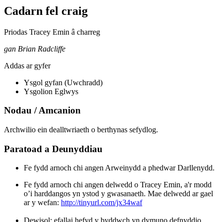
Cadarn fel craig
Priodas Tracey Emin â charreg
gan Brian Radcliffe
Addas ar gyfer
Ysgol gyfan (Uwchradd)
Ysgolion Eglwys
Nodau / Amcanion
Archwilio ein dealltwriaeth o berthynas sefydlog.
Paratoad a Deunyddiau
Fe fydd arnoch chi angen Arweinydd a phedwar Darllenydd.
Fe fydd arnoch chi angen delwedd o Tracey Emin, a'r modd
o’i harddangos yn ystod y gwasanaeth. Mae delwedd ar gael
ar y wefan:
http://tinyurl.com/jx34waf
Dewisol: efallai hefyd y byddwch yn dymuno defnyddio