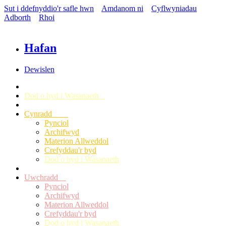
Sut i ddefnyddio'r safle hwn
Amdanom ni
Cyflwyniadau
Adborth
Rhoi
Hafan
Dewislen
Dod o hyd i Wasanaeth
Cynradd
Pynciol
Archifwyd
Materion Allweddol
Crefyddau'r byd
Dod o hyd i Wasanaeth
Uwchradd
Pynciol
Archifwyd
Materion Allweddol
Crefyddau'r byd
Dod o hyd i Wasanaeth