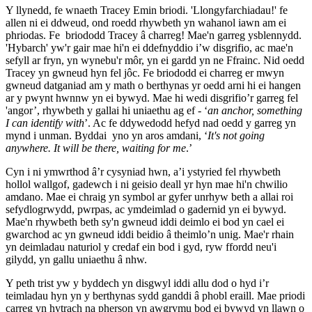
Y llynedd, fe wnaeth Tracey Emin briodi. 'Llongyfarchiadau!' fe
allen ni ei ddweud, ond roedd rhywbeth yn wahanol iawn am ei
phriodas. Fe briododd Tracey â charreg! Mae'n garreg ysblennydd.
'Hybarch' yw'r gair mae hi'n ei ddefnyddio i’w disgrifio, ac mae'n
sefyll ar fryn, yn wynebu'r môr, yn ei gardd yn ne Ffrainc. Nid oedd
Tracey yn gwneud hyn fel jôc. Fe briododd ei charreg er mwyn
gwneud datganiad am y math o berthynas yr oedd arni hi ei hangen
ar y pwynt hwnnw yn ei bywyd. Mae hi wedi disgrifio’r garreg fel
'angor’, rhywbeth y gallai hi uniaethu ag ef - ‘
an anchor, something
I can identify with
’. Ac fe ddywedodd hefyd nad oedd y garreg yn
mynd i unman. Byddai yno yn aros amdani, ‘
It's not going
anywhere. It will be there, waiting for me
.’
Cyn i ni ymwrthod â’r cysyniad hwn, a’i ystyried fel rhywbeth
hollol wallgof, gadewch i ni geisio deall yr hyn mae hi'n chwilio
amdano. Mae ei chraig yn symbol ar gyfer unrhyw beth a allai roi
sefydlogrwydd, pwrpas, ac ymdeimlad o gadernid yn ei bywyd.
Mae'n rhywbeth beth sy'n gwneud iddi deimlo ei bod yn cael ei
gwarchod ac yn gwneud iddi beidio â theimlo’n unig. Mae'r rhain
yn deimladau naturiol y credaf ein bod i gyd, ryw ffordd neu'i
gilydd, yn gallu uniaethu â nhw.
Y peth trist yw y byddech yn disgwyl iddi allu dod o hyd i’r
teimladau hyn yn y berthynas sydd ganddi â phobl eraill. Mae priodi
carreg yn hytrach na pherson yn awgrymu bod ei bywyd yn llawn o