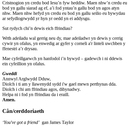
Cristnogion yn credu bod Iesu’n fyw heddiw. Maen nhw’n credu eu
bod yn gallu siarad ag ef, a’i fod yntau’n gallu bod yn agos atyn
nhw. Maen nhw hefyd yn credu eu bod yn gallu seilio eu bywydau
ar sefydlogrwydd yr hyn yr oedd yn ei addysgu.
Sut rydych chi’n dewis eich ffrindiau?
Wrth adeiladu wal gerrig neu dy, mae adeiladwr yn dewis y cerrig
cywir yn ofalus, yn enwedig ar gyfer y corneli a'r linteli uwchben y
ffenestri a’r drysau.
Mae cyfeillgarwch yn hanfodol i’n bywyd – gadewch i ni ddewis
ein cyfeillion yn ofalus.
Gweddi
Annwyl Arglwydd Dduw,
Diolch i ti am y llawenydd sydd i'w gael mewn perthynas dda.
Diolch i chi am ffrindiau agos, dibynadwy.
Helpa ni i fod yn ffrindiau da i eraill.
Amen.
Cân/cerddoriaeth
‘You've got a friend’
gan James Taylor