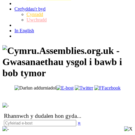
Crefyddau'r byd
Cynradd
Uwchradd
In English
Rhannwch y dudalen hon gyda
...
»