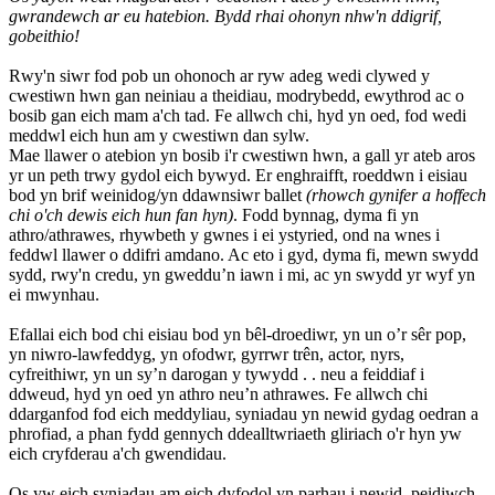
gwrandewch ar eu hatebion. Bydd rhai ohonyn nhw'n ddigrif,
gobeithio!
Rwy'n siwr fod pob un ohonoch ar ryw adeg wedi clywed y
cwestiwn hwn gan neiniau a theidiau, modrybedd, ewythrod ac o
bosib gan eich mam a'ch tad. Fe allwch chi, hyd yn oed, fod wedi
meddwl eich hun am y cwestiwn dan sylw.
Mae llawer o atebion yn bosib i'r cwestiwn hwn, a gall yr ateb aros
yr un peth trwy gydol eich bywyd. Er enghraifft, roeddwn i eisiau
bod yn brif weinidog/yn ddawnsiwr ballet
(rhowch gynifer a hoffech
chi o'ch dewis eich hun fan hyn)
. Fodd bynnag, dyma fi yn
athro/athrawes, rhywbeth y gwnes i ei ystyried, ond na wnes i
feddwl llawer o ddifri amdano. Ac eto i gyd, dyma fi, mewn swydd
sydd, rwy'n credu, yn gweddu’n iawn i mi, ac yn swydd yr wyf yn
ei mwynhau.
Efallai eich bod chi eisiau bod yn bêl-droediwr, yn un o’r sêr pop,
yn niwro-lawfeddyg, yn ofodwr, gyrrwr trên, actor, nyrs,
cyfreithiwr, yn un sy’n darogan y tywydd . . neu a feiddiaf i
ddweud, hyd yn oed yn athro neu’n athrawes. Fe allwch chi
ddarganfod fod eich meddyliau, syniadau yn newid gydag oedran a
phrofiad, a phan fydd gennych ddealltwriaeth gliriach o'r hyn yw
eich cryfderau a'ch gwendidau.
Os yw eich syniadau am eich dyfodol yn parhau i newid, peidiwch