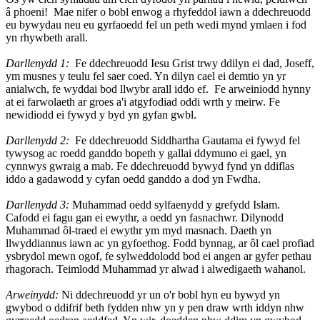
â phoeni! Mae nifer o bobl enwog a rhyfeddol iawn a ddechreuodd
eu bywydau neu eu gyrfaoedd fel un peth wedi mynd ymlaen i fod
yn rhywbeth arall.
Darllenydd 1:
Fe ddechreuodd Iesu Grist trwy ddilyn ei dad, Joseff,
ym musnes y teulu fel saer coed. Yn dilyn cael ei demtio yn yr
anialwch, fe wyddai bod llwybr arall iddo ef. Fe arweiniodd hynny
at ei farwolaeth ar groes a'i atgyfodiad oddi wrth y meirw. Fe
newidiodd ei fywyd y byd yn gyfan gwbl.
Darllenydd 2:
Fe ddechreuodd Siddhartha Gautama ei fywyd fel
tywysog ac roedd ganddo bopeth y gallai ddymuno ei gael, yn
cynnwys gwraig a mab. Fe ddechreuodd bywyd fynd yn ddiflas
iddo a gadawodd y cyfan oedd ganddo a dod yn Fwdha.
Darllenydd 3:
Muhammad oedd sylfaenydd y grefydd Islam.
Cafodd ei fagu gan ei ewythr, a oedd yn fasnachwr. Dilynodd
Muhammad ôl-traed ei ewythr ym myd masnach. Daeth yn
llwyddiannus iawn ac yn gyfoethog. Fodd bynnag, ar ôl cael profiad
ysbrydol mewn ogof, fe sylweddolodd bod ei angen ar gyfer pethau
rhagorach. Teimlodd Muhammad yr alwad i alwedigaeth wahanol.
Arweinydd:
Ni ddechreuodd yr un o'r bobl hyn eu bywyd yn
gwybod o ddifrif beth fydden nhw yn y pen draw wrth iddyn nhw