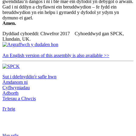
gwendidau’n dangos i ni i ble mae ein dyfodol yn debygol o arwain.
Gad i ni ddilyn a chyflawni ein breuddwydion – fe fydd ein
breuddwydion yn ein helpu i gyrraedd y dyfodol yr ydym yn
dymuno ei gael.
Amen.
Dyddiad cyhoeddi: Chwefror 2017 Cyhoeddwyd gan SPCK,
Llundain, UK.
An English version of this assembly is also available >>
Sut i ddefnyddio'r safle hwn
Amdanom ni
Cyflwyniadau
Adborth
Telerau a Chwcis
I'r brig
Map safle