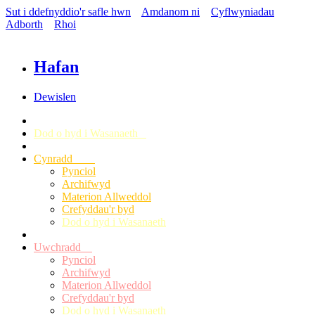
Sut i ddefnyddio'r safle hwn
Amdanom ni
Cyflwyniadau
Adborth
Rhoi
Hafan
Dewislen
Dod o hyd i Wasanaeth
Cynradd
Pynciol
Archifwyd
Materion Allweddol
Crefyddau'r byd
Dod o hyd i Wasanaeth
Uwchradd
Pynciol
Archifwyd
Materion Allweddol
Crefyddau'r byd
Dod o hyd i Wasanaeth