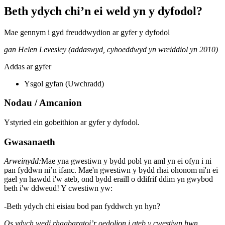
Beth ydych chi’n ei weld yn y dyfodol?
Mae gennym i gyd freuddwydion ar gyfer y dyfodol
gan Helen Levesley (addaswyd, cyhoeddwyd yn wreiddiol yn 2010)
Addas ar gyfer
Ysgol gyfan (Uwchradd)
Nodau / Amcanion
Ystyried ein gobeithion ar gyfer y dyfodol.
Gwasanaeth
Arweinydd:
Mae yna gwestiwn y bydd pobl yn aml yn ei ofyn i ni
pan fyddwn ni’n ifanc. Mae'n gwestiwn y bydd rhai ohonom ni'n ei
gael yn hawdd i'w ateb, ond bydd eraill o ddifrif ddim yn gwybod
beth i'w ddweud! Y cwestiwn yw:
-Beth ydych chi eisiau bod pan fyddwch yn hyn?
Os ydych wedi rhagbaratoi’r oedolion i ateb y cwestiwn hwn,