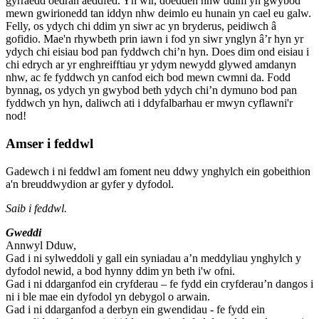
gyrraedd oedran aeddfed. Yn wir, doedden nhw ddim yn gwybod
mewn gwirionedd tan iddyn nhw deimlo eu hunain yn cael eu galw.
Felly, os ydych chi ddim yn siwr ac yn bryderus, peidiwch â
gofidio. Mae'n rhywbeth prin iawn i fod yn siwr ynglyn â’r hyn yr
ydych chi eisiau bod pan fyddwch chi’n hyn. Does dim ond eisiau i
chi edrych ar yr enghreifftiau yr ydym newydd glywed amdanyn
nhw, ac fe fyddwch yn canfod eich bod mewn cwmni da. Fodd
bynnag, os ydych yn gwybod beth ydych chi’n dymuno bod pan
fyddwch yn hyn, daliwch ati i ddyfalbarhau er mwyn cyflawni'r
nod!
Amser i feddwl
Gadewch i ni feddwl am foment neu ddwy ynghylch ein gobeithion
a'n breuddwydion ar gyfer y dyfodol.
Saib i feddwl.
Gweddi
Annwyl Dduw,
Gad i ni sylweddoli y gall ein syniadau a’n meddyliau ynghylch y
dyfodol newid, a bod hynny ddim yn beth i'w ofni.
Gad i ni ddarganfod ein cryfderau – fe fydd ein cryfderau’n dangos i
ni i ble mae ein dyfodol yn debygol o arwain.
Gad i ni ddarganfod a derbyn ein gwendidau - fe fydd ein