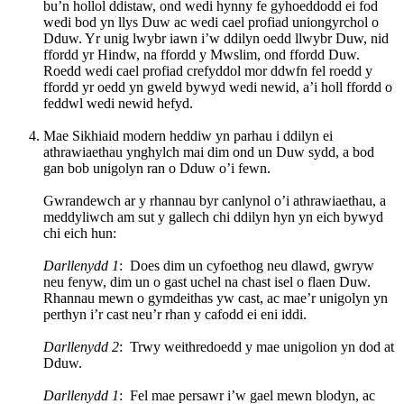
bu’n hollol ddistaw, ond wedi hynny fe gyhoeddodd ei fod
wedi bod yn llys Duw ac wedi cael profiad uniongyrchol o
Dduw. Yr unig lwybr iawn i’w ddilyn oedd llwybr Duw, nid
ffordd yr Hindw, na ffordd y Mwslim, ond ffordd Duw.
Roedd wedi cael profiad crefyddol mor ddwfn fel roedd y
ffordd yr oedd yn gweld bywyd wedi newid, a’i holl ffordd o
feddwl wedi newid hefyd.
Mae Sikhiaid modern heddiw yn parhau i ddilyn ei
athrawiaethau ynghylch mai dim ond un Duw sydd, a bod
gan bob unigolyn ran o Dduw o’i fewn.
Gwrandewch ar y rhannau byr canlynol o’i athrawiaethau, a
meddyliwch am sut y gallech chi ddilyn hyn yn eich bywyd
chi eich hun:
Darllenydd 1
: Does dim un cyfoethog neu dlawd, gwryw
neu fenyw, dim un o gast uchel na chast isel o flaen Duw.
Rhannau mewn o gymdeithas yw cast, ac mae’r unigolyn yn
perthyn i’r cast neu’r rhan y cafodd ei eni iddi.
Darllenydd 2
: Trwy weithredoedd y mae unigolion yn dod at
Dduw.
Darllenydd 1
: Fel mae persawr i’w gael mewn blodyn, ac