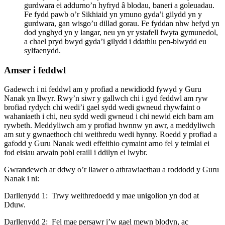
gurdwara ei addurno’n hyfryd â blodau, baneri a goleuadau.
Fe fydd pawb o’r Sikhiaid yn ymuno gyda’i gilydd yn y
gurdwara, gan wisgo’u dillad gorau. Fe fyddan nhw hefyd yn
dod ynghyd yn y langar, neu yn yr ystafell fwyta gymunedol,
a chael pryd bwyd gyda’i gilydd i ddathlu pen-blwydd eu
sylfaenydd.
Amser i feddwl
Gadewch i ni feddwl am y profiad a newidiodd fywyd y Guru
Nanak yn llwyr. Rwy’n siwr y gallwch chi i gyd feddwl am ryw
brofiad rydych chi wedi’i gael sydd wedi gwneud rhywfaint o
wahaniaeth i chi, neu sydd wedi gwneud i chi newid eich barn am
rywbeth. Meddyliwch am y profiad hwnnw yn awr, a meddyliwch
am sut y gwnaethoch chi weithredu wedi hynny. Roedd y profiad a
gafodd y Guru Nanak wedi effeithio cymaint arno fel y teimlai ei
fod eisiau arwain pobl eraill i ddilyn ei lwybr.
Gwrandewch ar ddwy o’r llawer o athrawiaethau a roddodd y Guru
Nanak i ni:
Darllenydd 1: Trwy weithredoedd y mae unigolion yn dod at
Dduw.
Darllenydd 2: Fel mae persawr i’w gael mewn blodyn, ac