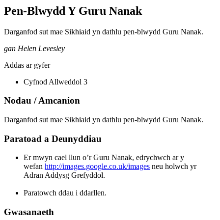
Pen-Blwydd Y Guru Nanak
Darganfod sut mae Sikhiaid yn dathlu pen-blwydd Guru Nanak.
gan Helen Levesley
Addas ar gyfer
Cyfnod Allweddol 3
Nodau / Amcanion
Darganfod sut mae Sikhiaid yn dathlu pen-blwydd Guru Nanak.
Paratoad a Deunyddiau
Er mwyn cael llun o’r Guru Nanak, edrychwch ar y
wefan
http://images.google.co.uk/images
neu holwch yr
Adran Addysg Grefyddol.
Paratowch ddau i ddarllen.
Gwasanaeth