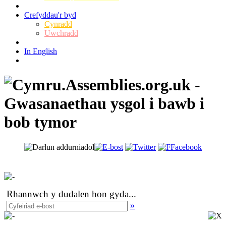
Crefyddau'r byd
Cynradd
Uwchradd
In English
Rhannwch y dudalen hon gyda
...
»