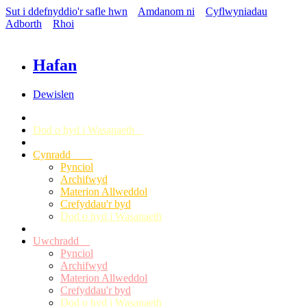
Sut i ddefnyddio'r safle hwn
Amdanom ni
Cyflwyniadau
Adborth
Rhoi
Hafan
Dewislen
Dod o hyd i Wasanaeth
Cynradd
Pynciol
Archifwyd
Materion Allweddol
Crefyddau'r byd
Dod o hyd i Wasanaeth
Uwchradd
Pynciol
Archifwyd
Materion Allweddol
Crefyddau'r byd
Dod o hyd i Wasanaeth