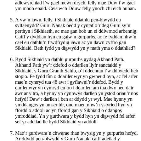
adlewyrchiad i’w gael mewn drych, felly mae Duw i’w gael
ym mhob enaid. Ceisiwch Dduw felly ynoch chi eich hunan.
A yw’n iawn, felly, i Sikhiaid ddathlu pen-blwydd eu
sylfaenydd? Guru Nanak oedd y cyntaf o’r deg Guru sy’n
perthyn i Sikhiaeth, ac mae gan bob un ei ddiwrnod arbennig.
Caiff y dyddiau hyn eu galw’n gurpurbs, ac fe fyddan nhw’n
cael eu dathlu’n frwdfrydig iawn ac yn llawn cyffro gan
Sikhiaid. Beth fydd yn digwydd yn y math yma o ddathliad?
Bydd Sikhiaid yn dathlu gurpurbs gydag Akhand Path.
Akhand Path yw’r ddefod o ddarllen llyfr sanctaidd y
Sikhiaid, y Guru Granth Sahib, o’i ddechrau i’w ddiwedd heb
stopio. Fe fydd tîm o ddarllenwyr yn gwneud hyn, ac fel arfer
mae’n cymryd tua 48 awr i gyflawni’r ddefod. Bydd y
darllenwyr yn cymryd eu tro i ddarllen am tua dwy neu dair
awr ar y tro, a hynny yn cynnwys darllen yn ystod oriau’r nos
hefyd! Daw’r darllen i ben ar ddydd yr wyl. Mae hynny yn
ymddangos yn amser hir, ond maen nhw’n ystyried hyn yn
ffordd o addoli ac yn ffordd gan y Sikhiaid o ddangos
ymroddiad. Yn y gurdwara y bydd hyn yn digwydd fel arfer,
sef yr adeilad lle bydd Sikhiaid yn addoli.
Mae’r gurdwara’n chwarae rhan bwysig yn y gurpurbs hefyd.
Ar ddydd pen-blwydd y Guru Nanak, caiff adeilad y