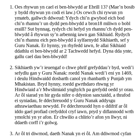
Oes rhywun yn cael ei ben-blwydd ar Ebrill 13? (Mae’n bosib
y bydd rhywun yn codi ei law.) Os cewch chi rywun yn
ymateb, gallwch ddweud: Ydych chi’n gwybod eich bod
chi’n rhannu’r un dydd pen-blwydd a bron18 miliwn o bobl
eraill? Sut bynnag, rydych chi hefyd yn rhannu’ch dydd pen-
blwydd â rhywun sy’n arbennig iawn gan Sikhiaid. Rydych
chi’n rhannu eich pen-blwydd â sylfaenydd Sikhiaeth, sef y
Guru Nanak. Er hynny, yn rhyfedd iawn, fe allai Sikhiaid
ddathlu ei ben-blwydd ar 2 Tachwedd hefyd. Dyna dda ynte,
gallu cael dau ben-blwydd!
Sikhiaeth yw’r ieuengaf o chwe phrif grefyddau’r byd, wedi’i
sefydlu gan y Guru Nanak: roedd Nanak wedi’i eni yn 1469,
i deulu Hindwaidd dosbarth canol yn rhanbarth y Punjab ym
Mhakistan. Bryd hynny, roedd gwrthdaro rhwng yr
Hindwiaid a’r Mwslimiaid ynghylch pa grefydd oedd yr orau.
Ar ôl siarad yn hir gyda nifer o ddynion sanctaidd, a thrafod
ei syniadau, fe ddechreuodd y Guru Nanak addysgu
athrawiaethau newydd. Fe ddechreuodd hyn o ddifrif ar ôl
iddo gael profiad crefyddol cryf iawn, pryd y diflannodd wrth
ymolchi yn yr afon. Er chwilio a chlirio’r afon yn llwyr, ni
ddaeth corff i’r golwg.
Ar ôl tri diwrnod, daeth Nanak yn ei ôl. Am ddiwrnod cyfan