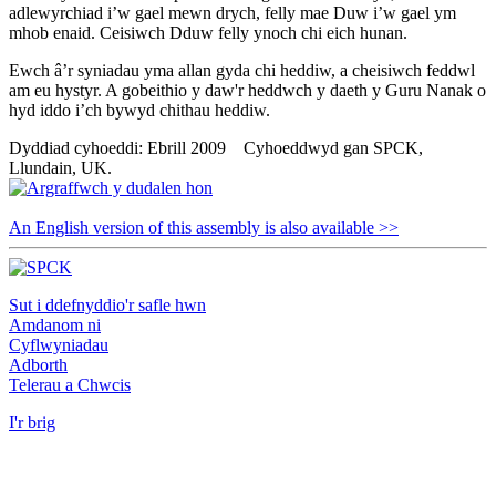
adlewyrchiad i’w gael mewn drych, felly mae Duw i’w gael ym
mhob enaid. Ceisiwch Dduw felly ynoch chi eich hunan.
Ewch â’r syniadau yma allan gyda chi heddiw, a cheisiwch feddwl
am eu hystyr. A gobeithio y daw'r heddwch y daeth y Guru Nanak o
hyd iddo i’ch bywyd chithau heddiw.
Dyddiad cyhoeddi: Ebrill 2009 Cyhoeddwyd gan SPCK,
Llundain, UK.
An English version of this assembly is also available >>
Sut i ddefnyddio'r safle hwn
Amdanom ni
Cyflwyniadau
Adborth
Telerau a Chwcis
I'r brig